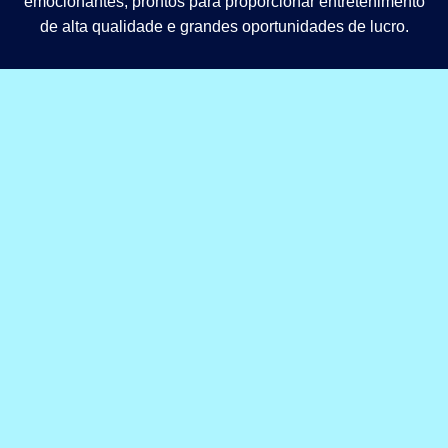
emocionantes, prontos para proporcionar entretenimento
de alta qualidade e grandes oportunidades de lucro.