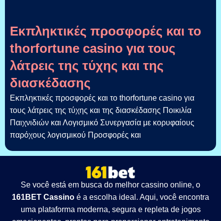
Εκπληκτικές προσφορές και το
thorfortune casino για τους
λάτρεις της τύχης και της
διασκέδασης
Εκπληκτικές προσφορές και το thorfortune casino για
τους λάτρεις της τύχης και της διασκέδασης Ποικιλία
Παιχνιδιών και Λογισμικό Συνεργασία με κορυφαίους
παρόχους λογισμικού Προσφορές και
Se você está em busca do melhor cassino online, o
161BET Cassino
é a escolha ideal. Aqui, você encontra
uma plataforma moderna, segura e repleta de jogos