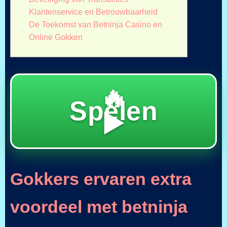
Klantenservice en Betrouwbaarheid
De Toekomst van Betninja Casino en
Online Gokken
🔥
Spelen
▶️
Gokkers ervaren extra
voordeel met betninja