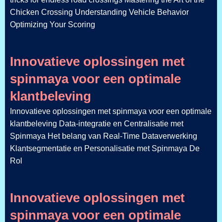
Chicken Crossing Understanding Vehicle Behavior
Optimizing Your Scoring
Innovatieve oplossingen met
spinmaya voor een optimale
klantbeleving
Innovatieve oplossingen met spinmaya voor een optimale
klantbeleving Data-integratie en Centralisatie met
Spinmaya Het belang van Real-Time Dataverwerking
Klantsegmentatie en Personalisatie met Spinmaya De
Rol
Innovatieve oplossingen met
spinmaya voor een optimale