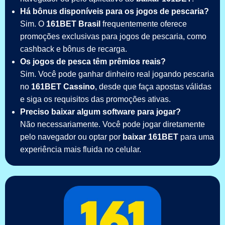
Há bônus disponíveis para os jogos de pescaria?
Sim. O
161BET Brasil
frequentemente oferece
promoções exclusivas para jogos de pescaria, como
cashback e bônus de recarga.
Os jogos de pesca têm prêmios reais?
Sim. Você pode ganhar dinheiro real jogando pescaria
no
161BET Cassino
, desde que faça apostas válidas
e siga os requisitos das promoções ativas.
Preciso baixar algum software para jogar?
Não necessariamente. Você pode jogar diretamente
pelo navegador ou optar por
baixar 161BET
para uma
experiência mais fluida no celular.