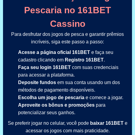
Pescaria no 161BET
Cassino
Para desfrutar dos jogos de pesca e garantir prêmios
incríveis, siga este passo a passo:
Acesse a página oficial 161BET
e faça seu
cadastro clicando em
Registro 161BET
.
Faça seu login 161BET
com suas credenciais
para acessar a plataforma.
Deposite fundos
em sua conta usando um dos
métodos de pagamento disponíveis.
Escolha um jogo de pescaria
e comece a jogar.
Aproveite os bônus e promoções
para
potencializar seus ganhos.
Se preferir jogar no celular, você pode
baixar 161BET
e
acessar os jogos com mais praticidade.