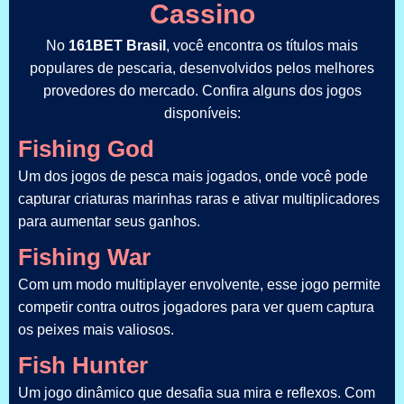
Cassino
No
161BET Brasil
, você encontra os títulos mais
populares de pescaria, desenvolvidos pelos melhores
provedores do mercado. Confira alguns dos jogos
disponíveis:
Fishing God
Um dos jogos de pesca mais jogados, onde você pode
capturar criaturas marinhas raras e ativar multiplicadores
para aumentar seus ganhos.
Fishing War
Com um modo multiplayer envolvente, esse jogo permite
competir contra outros jogadores para ver quem captura
os peixes mais valiosos.
Fish Hunter
Um jogo dinâmico que desafia sua mira e reflexos. Com