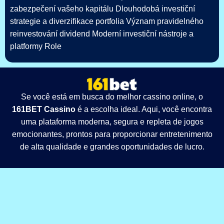
zabezpečení vašeho kapitálu Dlouhodobá investiční
strategie a diverzifikace portfolia Význam pravidelného
reinvestování dividend Moderní investiční nástroje a
platformy Role
Se você está em busca do melhor cassino online, o
161BET Cassino
é a escolha ideal. Aqui, você encontra
uma plataforma moderna, segura e repleta de jogos
emocionantes, prontos para proporcionar entretenimento
de alta qualidade e grandes oportunidades de lucro.