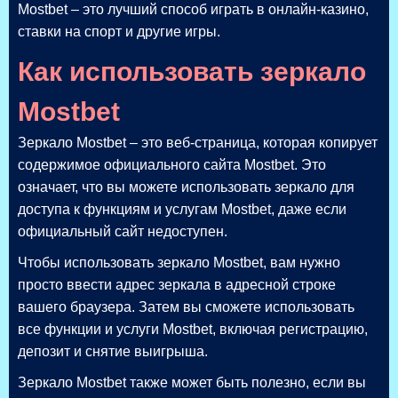
Mostbet – это лучший способ играть в онлайн-казино,
ставки на спорт и другие игры.
Как использовать зеркало
Mostbet
Зеркало Mostbet – это веб-страница, которая копирует
содержимое официального сайта Mostbet. Это
означает, что вы можете использовать зеркало для
доступа к функциям и услугам Mostbet, даже если
официальный сайт недоступен.
Чтобы использовать зеркало Mostbet, вам нужно
просто ввести адрес зеркала в адресной строке
вашего браузера. Затем вы сможете использовать
все функции и услуги Mostbet, включая регистрацию,
депозит и снятие выигрыша.
Зеркало Mostbet также может быть полезно, если вы