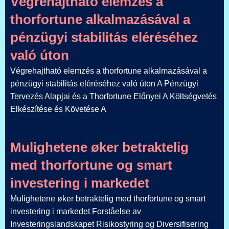
Végrehajtható elemzés a
thorfortune alkalmazásával a
pénzügyi stabilitás eléréséhez
való úton
Végrehajtható elemzés a thorfortune alkalmazásával a
pénzügyi stabilitás eléréséhez való úton A Pénzügyi
Tervezés Alapjai és a Thorfortune Előnyei A Költségvetés
Elkészítése és Követése A
Mulighetene øker betraktelig
med thorfortune og smart
investering i markedet
Mulighetene øker betraktelig med thorfortune og smart
investering i markedet Forståelse av
Investeringslandskapet Risikostyring og Diversifisering