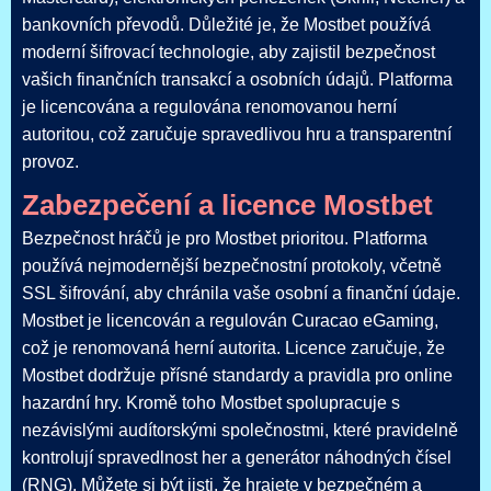
bankovních převodů. Důležité je, že Mostbet používá
moderní šifrovací technologie, aby zajistil bezpečnost
vašich finančních transakcí a osobních údajů. Platforma
je licencována a regulována renomovanou herní
autoritou, což zaručuje spravedlivou hru a transparentní
provoz.
Zabezpečení a licence Mostbet
Bezpečnost hráčů je pro Mostbet prioritou. Platforma
používá nejmodernější bezpečnostní protokoly, včetně
SSL šifrování, aby chránila vaše osobní a finanční údaje.
Mostbet je licencován a regulován Curacao eGaming,
což je renomovaná herní autorita. Licence zaručuje, že
Mostbet dodržuje přísné standardy a pravidla pro online
hazardní hry. Kromě toho Mostbet spolupracuje s
nezávislými audítorskými společnostmi, které pravidelně
kontrolují spravedlnost her a generátor náhodných čísel
(RNG). Můžete si být jisti, že hrajete v bezpečném a