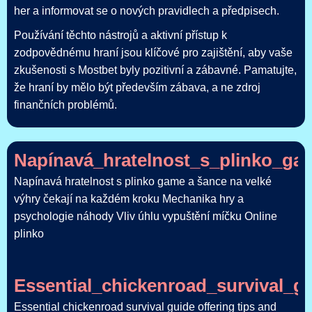
her a informovat se o nových pravidlech a předpisech.
Používání těchto nástrojů a aktivní přístup k
zodpovědnému hraní jsou klíčové pro zajištění, aby vaše
zkušenosti s Mostbet byly pozitivní a zábavné. Pamatujte,
že hraní by mělo být především zábava, a ne zdroj
finančních problémů.
Napínavá_hratelnost_s_plinko_ga
Napínavá hratelnost s plinko game a šance na velké
výhry čekají na každém kroku Mechanika hry a
psychologie náhody Vliv úhlu vypuštění míčku Online
plinko
Essential_chickenroad_survival_g
Essential chickenroad survival guide offering tips and