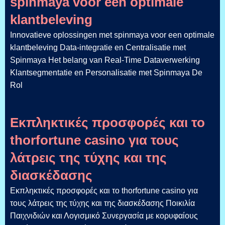
spinmaya voor een optimale
klantbeleving
Innovatieve oplossingen met spinmaya voor een optimale
klantbeleving Data-integratie en Centralisatie met
Spinmaya Het belang van Real-Time Dataverwerking
Klantsegmentatie en Personalisatie met Spinmaya De
Rol
Εκπληκτικές προσφορές και το
thorfortune casino για τους
λάτρεις της τύχης και της
διασκέδασης
Εκπληκτικές προσφορές και το thorfortune casino για
τους λάτρεις της τύχης και της διασκέδασης Ποικιλία
Παιχνιδιών και Λογισμικό Συνεργασία με κορυφαίους