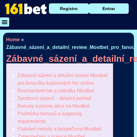
Registro
Entrar
Baixar Aplicativo
Caça Níqueis
Cassino Ao Vivo
Home
»
Zábavné_sázení_a_detailní_review_Mostbet_pro_fanou
Zábavné_sázení_a_detailní_r
Zábavné sázení a detailní review Mostbet
pro fanoušky kasinových her online
Rozmanitost her a nabídka Mostbet
Sportovní sázení – detailní pohled
Bonusy a promo akce na Mostbet
Podmínky bonusů a wagering
requirements
Platební metody a bezpečnost Mostbet
Zabezpečení a licence Mostbet