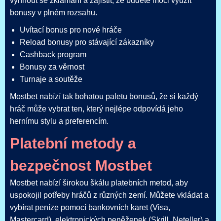
vyhnout se zklamání a zajistit, že budete moci využít
bonusy v plném rozsahu.
Uvítací bonus pro nové hráče
Reload bonusy pro stávající zákazníky
Cashback program
Bonusy za věrnost
Turnaje a soutěže
Mostbet nabízí tak bohatou paletu bonusů, že si každý
hráč může vybrat ten, který nejlépe odpovídá jeho
hernímu stylu a preferencím.
Platební metody a
bezpečnost Mostbet
Mostbet nabízí širokou škálu platebních metod, aby
uspokojil potřeby hráčů z různých zemí. Můžete vkládat a
vybírat peníze pomocí bankovních karet (Visa,
Mastercard), elektronických peněženek (Skrill, Neteller) a