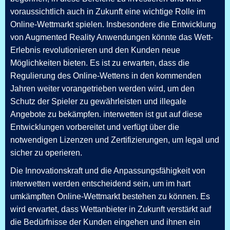
voraussichtlich auch in Zukunft eine wichtige Rolle im
Online-Wettmarkt spielen. Insbesondere die Entwicklung
von Augmented Reality Anwendungen könnte das Wett-
Erlebnis revolutionieren und den Kunden neue
Möglichkeiten bieten. Es ist zu erwarten, dass die
Regulierung des Online-Wettens in den kommenden
Jahren weiter vorangetrieben werden wird, um den
Schutz der Spieler zu gewährleisten und illegale
Angebote zu bekämpfen. interwetten ist gut auf diese
Entwicklungen vorbereitet und verfügt über die
notwendigen Lizenzen und Zertifizierungen, um legal und
sicher zu operieren.
Die Innovationskraft und die Anpassungsfähigkeit von
interwetten werden entscheidend sein, um im hart
umkämpften Online-Wettmarkt bestehen zu können. Es
wird erwartet, dass Wettanbieter in Zukunft verstärkt auf
die Bedürfnisse der Kunden eingehen und ihnen ein