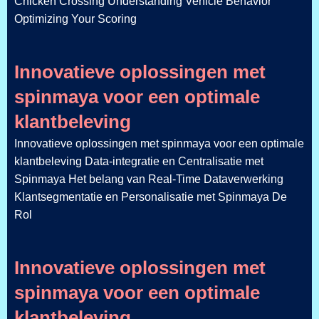
Chicken Crossing Understanding Vehicle Behavior
Optimizing Your Scoring
Innovatieve oplossingen met
spinmaya voor een optimale
klantbeleving
Innovatieve oplossingen met spinmaya voor een optimale
klantbeleving Data-integratie en Centralisatie met
Spinmaya Het belang van Real-Time Dataverwerking
Klantsegmentatie en Personalisatie met Spinmaya De
Rol
Innovatieve oplossingen met
spinmaya voor een optimale
klantbeleving