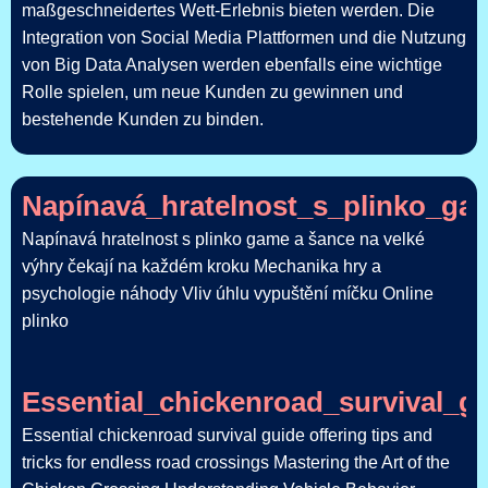
maßgeschneidertes Wett-Erlebnis bieten werden. Die
Integration von Social Media Plattformen und die Nutzung
von Big Data Analysen werden ebenfalls eine wichtige
Rolle spielen, um neue Kunden zu gewinnen und
bestehende Kunden zu binden.
Napínavá_hratelnost_s_plinko_ga
Napínavá hratelnost s plinko game a šance na velké
výhry čekají na každém kroku Mechanika hry a
psychologie náhody Vliv úhlu vypuštění míčku Online
plinko
Essential_chickenroad_survival_g
Essential chickenroad survival guide offering tips and
tricks for endless road crossings Mastering the Art of the