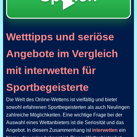
▶️
Wetttipps und seriöse
Angebote im Vergleich
mit interwetten für
Sportbegeisterte
Die Welt des Online-Wettens ist vielfältig und bietet
sowohl erfahrenen Sportbegeisterten als auch Neulingen
zahlreiche Möglichkeiten. Eine wichtige Frage bei der
Auswahl eines Wettanbieters ist die Seriosität und das
Angebot. In diesem Zusammenhang ist
interwetten
ein