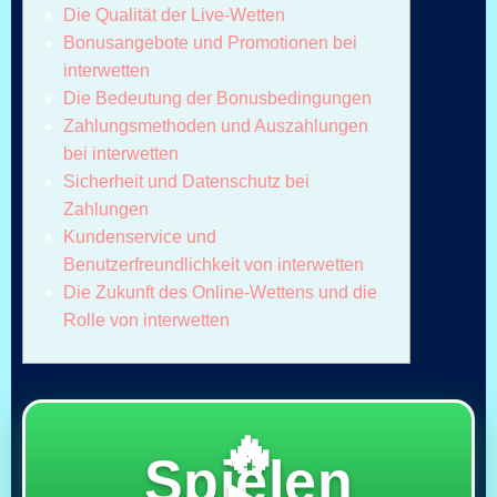
Die Qualität der Live-Wetten
Bonusangebote und Promotionen bei
interwetten
Die Bedeutung der Bonusbedingungen
Zahlungsmethoden und Auszahlungen
bei interwetten
Sicherheit und Datenschutz bei
Zahlungen
Kundenservice und
Benutzerfreundlichkeit von interwetten
Die Zukunft des Online-Wettens und die
Rolle von interwetten
🔥
Spielen