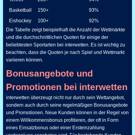
Basketball
150+
93%
Eishockey
100+
92%
Die Tabelle zeigt beispielhaft die Anzahl der Wettmärkte
und die durchschnittlichen Quoten für einige der
beliebtesten Sportarten bei interwetten. Es ist wichtig zu
beachten, dass die Quoten je nach Spiel und Wettmarkt
variieren können.
Bonusangebote und
Promotionen bei interwetten
interwetten überzeugt nicht nur durch sein Wettangebot,
sondern auch durch seine regelmäßigen Bonusangebote
und Promotionen. Neue Kunden können in der Regel von
einem Willkommensbonus profitieren, der oft in Form
eines Einsatzbonus oder einer Ersteinzahlung