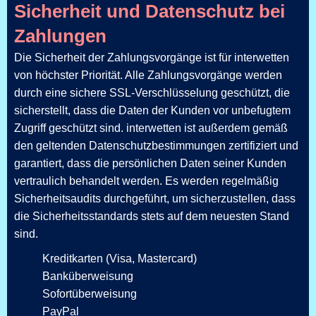
Sicherheit und Datenschutz bei
Zahlungen
Die Sicherheit der Zahlungsvorgänge ist für interwetten
von höchster Priorität. Alle Zahlungsvorgänge werden
durch eine sichere SSL-Verschlüsselung geschützt, die
sicherstellt, dass die Daten der Kunden vor unbefugtem
Zugriff geschützt sind. interwetten ist außerdem gemäß
den geltenden Datenschutzbestimmungen zertifiziert und
garantiert, dass die persönlichen Daten seiner Kunden
vertraulich behandelt werden. Es werden regelmäßig
Sicherheitsaudits durchgeführt, um sicherzustellen, dass
die Sicherheitsstandards stets auf dem neuesten Stand
sind.
Kreditkarten (Visa, Mastercard)
Banküberweisung
Sofortüberweisung
PayPal