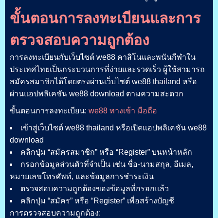
ขั้นตอนการลงทะเบียนและการ
ตรวจสอบความถูกต้อง
การลงทะเบียนกับเว็บไซต์ we88 คาสิโนและพนันกีฬาใน
ประเทศไทยเป็นกระบวนการที่ง่ายและรวดเร็ว ผู้ใช้สามารถ
สมัครสมาชิกได้โดยตรงผ่านเว็บไซต์ we88 thailand หรือ
ผ่านแอปพลิเคชัน we88 download ตามความสะดวก
ขั้นตอนการลงทะเบียน:
we88 ทางเข้า มือถือ
เข้าสู่เว็บไซต์ we88 thailand หรือเปิดแอปพลิเคชัน we88
download
คลิกปุ่ม “สมัครสมาชิก” หรือ “Register” บนหน้าหลัก
กรอกข้อมูลส่วนตัวที่จำเป็น เช่น ชื่อ-นามสกุล, อีเมล,
หมายเลขโทรศัพท์, และข้อมูลการชำระเงิน
ตรวจสอบความถูกต้องของข้อมูลที่กรอกแล้ว
คลิกปุ่ม “สมัคร” หรือ “Register” เพื่อสร้างบัญชี
การตรวจสอบความถูกต้อง: