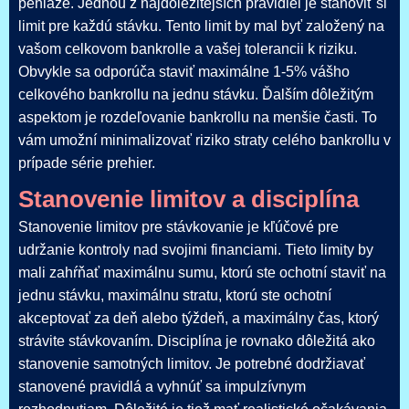
peniaze. Jednou z najdôležitejších pravidiel je stanoviť si
limit pre každú stávku. Tento limit by mal byť založený na
vašom celkovom bankrolle a vašej tolerancii k riziku.
Obvykle sa odporúča staviť maximálne 1-5% vášho
celkového bankrollu na jednu stávku. Ďalším dôležitým
aspektom je rozdeľovanie bankrollu na menšie časti. To
vám umožní minimalizovať riziko straty celého bankrollu v
prípade série prehier.
Stanovenie limitov a disciplína
Stanovenie limitov pre stávkovanie je kľúčové pre
udržanie kontroly nad svojimi financiami. Tieto limity by
mali zahŕňať maximálnu sumu, ktorú ste ochotní staviť na
jednu stávku, maximálnu stratu, ktorú ste ochotní
akceptovať za deň alebo týždeň, a maximálny čas, ktorý
strávite stávkovaním. Disciplína je rovnako dôležitá ako
stanovenie samotných limitov. Je potrebné dodržiavať
stanovené pravidlá a vyhnúť sa impulzívnym