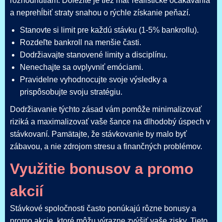
rozhodnutiam. Dôležité je tiež mať realistické očakávania
a neprehĺbiť straty snahou o rýchle získanie peňazí.
Stanovte si limit pre každú stávku (1-5% bankrollu).
Rozdeľte bankroll na menšie časti.
Dodržiavajte stanovené limity a disciplínu.
Nenechajte sa ovplyvniť emóciami.
Pravidelne vyhodnocujte svoje výsledky a
prispôsobujte svoju stratégiu.
Dodržiavanie týchto zásad vám pomôže minimalizovať
riziká a maximalizovať vaše šance na dlhodobý úspech v
stávkovaní. Pamätajte, že stávkovanie by malo byť
zábavou, a nie zdrojom stresu a finančných problémov.
Využitie bonusov a promo
akcií
Stávkové spoločnosti často ponúkajú rôzne bonusy a
promo akcie, ktoré môžu výrazne zvýšiť vaše zisky. Tieto