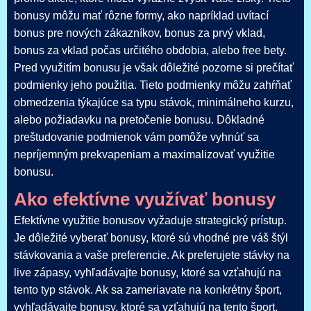
bonusy môžu mať rôzne formy, ako napríklad uvítací
bonus pre nových zákazníkov, bonus za prvý vklad,
bonus za vklad počas určitého obdobia, alebo free bety.
Pred využitím bonusu je však dôležité pozorne si prečítať
podmienky jeho použitia. Tieto podmienky môžu zahŕňať
obmedzenia týkajúce sa typu stávok, minimálneho kurzu,
alebo požiadavku na pretočenie bonusu. Dôkladné
preštudovanie podmienok vám pomôže vyhnúť sa
nepríjemným prekvapeniam a maximalizovať využitie
bonusu.
Ako efektívne využívať bonusy
Efektívne využitie bonusov vyžaduje strategický prístup.
Je dôležité vyberať bonusy, ktoré sú vhodné pre váš štýl
stávkovania a vaše preferencie. Ak preferujete stávky na
live zápasy, vyhľadávajte bonusy, ktoré sa vzťahujú na
tento typ stávok. Ak sa zameriavate na konkrétny šport,
vyhľadávajte bonusy, ktoré sa vzťahujú na tento šport.