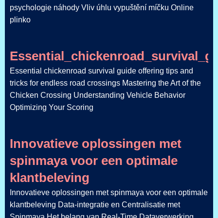
psychologie náhody Vliv úhlu vypuštění míčku Online
plinko
Essential_chickenroad_survival_g
Essential chickenroad survival guide offering tips and
tricks for endless road crossings Mastering the Art of the
Chicken Crossing Understanding Vehicle Behavior
Optimizing Your Scoring
Innovatieve oplossingen met
spinmaya voor een optimale
klantbeleving
Innovatieve oplossingen met spinmaya voor een optimale
klantbeleving Data-integratie en Centralisatie met
Spinmaya Het belang van Real-Time Dataverwerking