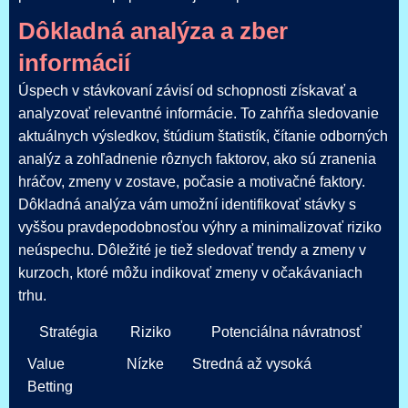
Dôkladná analýza a zber
informácií
Úspech v stávkovaní závisí od schopnosti získavať a
analyzovať relevantné informácie. To zahŕňa sledovanie
aktuálnych výsledkov, štúdium štatistík, čítanie odborných
analýz a zohľadnenie rôznych faktorov, ako sú zranenia
hráčov, zmeny v zostave, počasie a motivačné faktory.
Dôkladná analýza vám umožní identifikovať stávky s
vyššou pravdepodobnosťou výhry a minimalizovať riziko
neúspechu. Dôležité je tiež sledovať trendy a zmeny v
kurzoch, ktoré môžu indikovať zmeny v očakávaniach
trhu.
Stratégia
Riziko
Potenciálna návratnosť
Value
Nízke
Stredná až vysoká
Betting