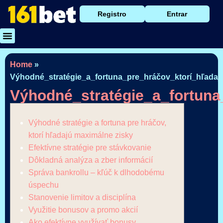
Registro
Entrar
Baixar Aplicativo
Caça Níqueis
Cassino Ao Vivo
Home
»
Výhodné_stratégie_a_fortuna_pre_hráčov_ktorí_hľada
Výhodné_stratégie_a_fortuna
Výhodné stratégie a fortuna pre hráčov,
ktorí hľadajú maximálne zisky
Efektívne stratégie pre stávkovanie
Dôkladná analýza a zber informácií
Správa bankrollu – kľúč k dlhodobému
úspechu
Stanovenie limitov a disciplína
Využitie bonusov a promo akcií
Ako efektívne využívať bonusy