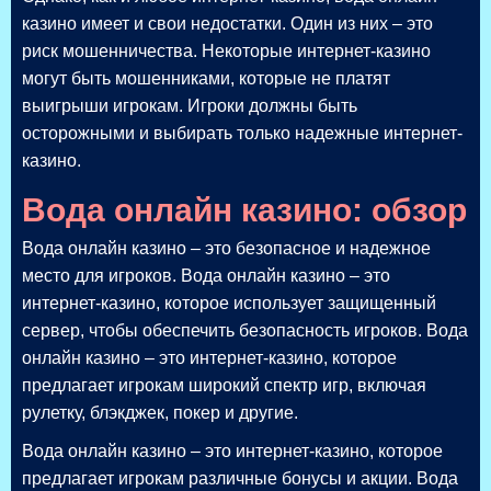
казино имеет и свои недостатки. Один из них – это
риск мошенничества. Некоторые интернет-казино
могут быть мошенниками, которые не платят
выигрыши игрокам. Игроки должны быть
осторожными и выбирать только надежные интернет-
казино.
Вода онлайн казино: обзор
Вода онлайн казино – это безопасное и надежное
место для игроков. Вода онлайн казино – это
интернет-казино, которое использует защищенный
сервер, чтобы обеспечить безопасность игроков. Вода
онлайн казино – это интернет-казино, которое
предлагает игрокам широкий спектр игр, включая
рулетку, блэкджек, покер и другие.
Вода онлайн казино – это интернет-казино, которое
предлагает игрокам различные бонусы и акции. Вода