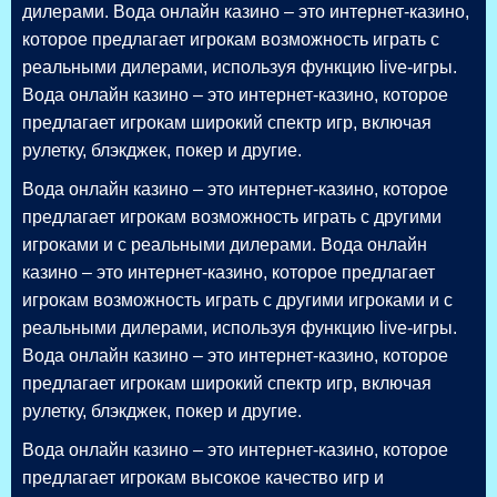
дилерами. Вода онлайн казино – это интернет-казино,
которое предлагает игрокам возможность играть с
реальными дилерами, используя функцию live-игры.
Вода онлайн казино – это интернет-казино, которое
предлагает игрокам широкий спектр игр, включая
рулетку, блэкджек, покер и другие.
Вода онлайн казино – это интернет-казино, которое
предлагает игрокам возможность играть с другими
игроками и с реальными дилерами. Вода онлайн
казино – это интернет-казино, которое предлагает
игрокам возможность играть с другими игроками и с
реальными дилерами, используя функцию live-игры.
Вода онлайн казино – это интернет-казино, которое
предлагает игрокам широкий спектр игр, включая
рулетку, блэкджек, покер и другие.
Вода онлайн казино – это интернет-казино, которое
предлагает игрокам высокое качество игр и