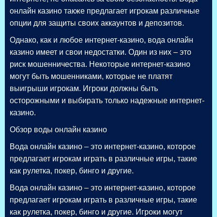
онлайн казино также предлагает игрокам различные
опции для защиты своих аккаунтов и депозитов.
Однако, как и любое интернет-казино, вода онлайн
казино имеет и свои недостатки. Один из них – это
риск мошенничества. Некоторые интернет-казино
могут быть мошенниками, которые не платят
выигрыши игрокам. Игроки должны быть
осторожными и выбирать только надежные интернет-
казино.
Обзор воды онлайн казино
Вода онлайн казино – это интернет-казино, которое
предлагает игрокам играть в различные игры, такие
как рулетка, покер, бинго и другие.
Вода онлайн казино – это интернет-казино, которое
предлагает игрокам играть в различные игры, такие
как рулетка, покер, бинго и другие. Игроки могут