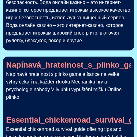
безопасность. Вода онлайн казино – это интернет-
казино, которое предлагает игрокам высокое качество
игр и безопасность, используя защищенный сервер.
Вода онлайн казино – это интернет-казино, которое
предлагает игрокам широкий спектр игр, включая
рулетку, блэкджек, покер и другие.
Napínavá_hratelnost_s_plinko_ga
Napínavá hratelnost s plinko game a šance na velké
výhry čekají na každém kroku Mechanika hry a
psychologie náhody Vliv úhlu vypuštění míčku Online
plinko
Essential_chickenroad_survival_g
Essential chickenroad survival guide offering tips and
tricks for endless road crossings Mastering the Art of the