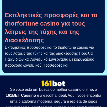
Εκπληκτικές προσφορές και το
thorfortune casino για τους
λάτρεις της τύχης και της
διασκέδασης
Εκπληκτικές προσφορές και το thorfortune casino για
τους λάτρεις της τύχης και της διασκέδασης Ποικιλία
Παιχνιδιών και Λογισμικό Συνεργασία με κορυφαίους
παρόχους λογισμικού Προσφορές και
Se você está em busca do melhor cassino online, o
161BET Cassino
é a escolha ideal. Aqui, você encontra
uma plataforma moderna, segura e repleta de jogos