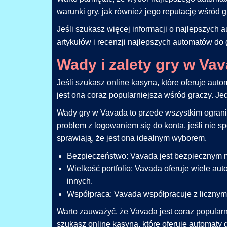
warunki gry, jak również jego reputację wśród g
Jeśli szukasz więcej informacji o najlepszych 
artykułów i recenzji najlepszych automatów do 
Wady i zalety gry w Va
Jeśli szukasz online kasyna, które oferuje auto
jest ona coraz popularniejsza wśród graczy. Je
Wady gry w Vavada to przede wszystkim ogranic
problem z logowaniem się do konta, jeśli nie s
sprawiają, że jest ona idealnym wyborem.
Bezpieczeństwo: Vavada jest bezpiecznym mi
Wielkość portfolio: Vavada oferuje wiele auto
innych.
Współpraca: Vavada współpracuje z licznymi
Warto zauważyć, że Vavada jest coraz popularni
szukasz online kasyna, które oferuje automaty 