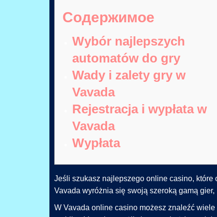
Содержимое
Wybór najlepszych
automatów do gry
Wady i zalety gry w
Vavada
Rejestracja i wypłata w
Vavada
Wypłata
Jeśli szukasz najlepszego online casino, które
Vavada wyróżnia się swoją szeroką gamą gier, k
W Vavada online casino możesz znaleźć wiele a