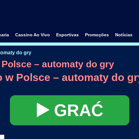
aria
Cassino Ao Vivo
Esportivas
Promoções
Notícias
tomaty do gry
 Polsce – automaty do gry
o w Polsce – automaty do gr
▶️ GRAĆ