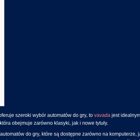
 oferuje szeroki wybór automatów do gry, to
vavada
jest idealny
tóra obejmuje zarówno klasyki, jak i nowe tytuły.
utomatów do gry, które są dostępne zarówno na komputerze, ja