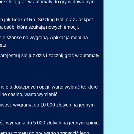
tóre chcą grać w automaty do gry w dowolnym
 jak Book of Ra, Sizzling Hot, oraz Jackpot
a osób, które szukają nowych emocji.
je szanse na wygraną. Aplikacja mobilna
etu.
rejestruj się już dziś i zacznij grać w automaty
ielu dostępnych opcji, warto wybrać te, które
ine casino, warto wymienić:
żliwość wygrania do 10 000 złotych na jednym
ść wygrania do 5 000 złotych na jednym spinie.
rem automatu do gry, warto sprawdzić jego