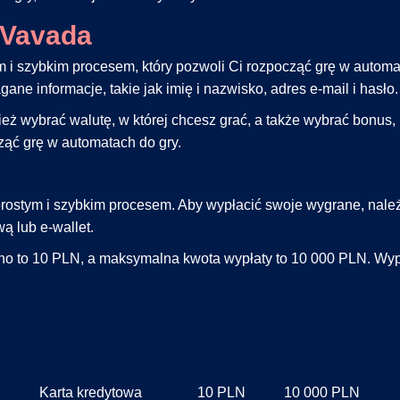
w Vavada
ym i szybkim procesem, który pozwoli Ci rozpocząć grę w automa
ane informacje, takie jak imię i nazwisko, adres e-mail i hasło.
ież wybrać walutę, w której chcesz grać, a także wybrać bonus
ząć grę w automatach do gry.
prostym i szybkim procesem. Aby wypłacić swoje wygrane, należ
wą lub e-wallet.
no to 10 PLN, a maksymalna kwota wypłaty to 10 000 PLN. Wypł
Karta kredytowa
10 PLN
10 000 PLN