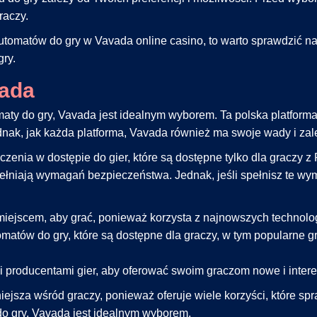
raczy.
automatów do gry w Vavada online casino, to warto sprawdzić na
gry.
vada
maty do gry, Vavada jest idealnym wyborem. Ta polska platforma 
dnak, jak każda platforma, Vavada również ma swoje wady i zale
zenia w dostępie do gier, które są dostępne tylko dla graczy z
pełniają wymagań bezpieczeństwa. Jednak, jeśli spełnisz te wym
ejscem, aby grać, ponieważ korzysta z najnowszych technolog
matów do gry, które są dostępne dla graczy, w tym popularne gry
 producentami gier, aby oferować swoim graczom nowe i intere
ejsza wśród graczy, ponieważ oferuje wiele korzyści, które spr
do gry, Vavada jest idealnym wyborem.