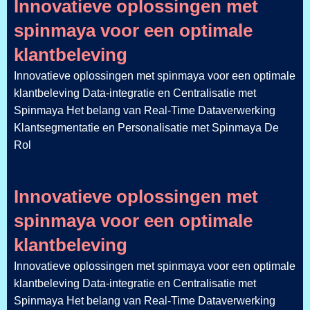
Innovatieve oplossingen met
spinmaya voor een optimale
klantbeleving
Innovatieve oplossingen met spinmaya voor een optimale
klantbeleving Data-integratie en Centralisatie met
Spinmaya Het belang van Real-Time Dataverwerking
Klantsegmentatie en Personalisatie met Spinmaya De
Rol
Innovatieve oplossingen met
spinmaya voor een optimale
klantbeleving
Innovatieve oplossingen met spinmaya voor een optimale
klantbeleving Data-integratie en Centralisatie met
Spinmaya Het belang van Real-Time Dataverwerking