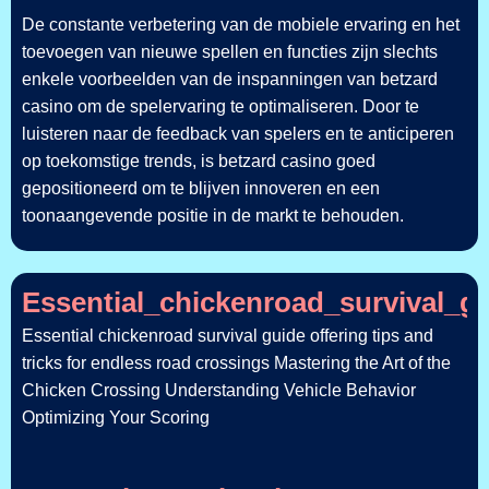
De constante verbetering van de mobiele ervaring en het
toevoegen van nieuwe spellen en functies zijn slechts
enkele voorbeelden van de inspanningen van betzard
casino om de spelervaring te optimaliseren. Door te
luisteren naar de feedback van spelers en te anticiperen
op toekomstige trends, is betzard casino goed
gepositioneerd om te blijven innoveren en een
toonaangevende positie in de markt te behouden.
Essential_chickenroad_survival_g
Essential chickenroad survival guide offering tips and
tricks for endless road crossings Mastering the Art of the
Chicken Crossing Understanding Vehicle Behavior
Optimizing Your Scoring