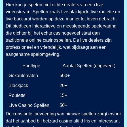
Hier kun je spelen met echte dealers via een live
videostream. Spellen zoals live blackjack, live roulette en
live baccarat worden op deze manier tot leven gebracht.
Dit biedt een interactieve en meeslepende spelervaring
die dichter bij het echte casinogevoel staat dan
traditionele online casinospellen. De live dealers zijn
professioneel en vriendelijk, wat bijdraagt aan een
aangename spelomgeving.
Speltype
Aantal Spellen (ongeveer)
Gokautomaten
500+
Blackjack
20+
Roulette
15+
Live Casino Spellen
50+
De constante toevoeging van nieuwe spellen zorgt ervoor
dat het aanbod bij betzard casino altijd fris en interessant