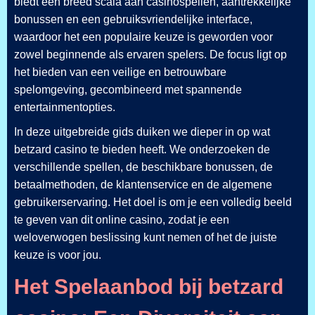
biedt een breed scala aan casinospellen, aantrekkelijke
bonussen en een gebruiksvriendelijke interface,
waardoor het een populaire keuze is geworden voor
zowel beginnende als ervaren spelers. De focus ligt op
het bieden van een veilige en betrouwbare
spelomgeving, gecombineerd met spannende
entertainmentopties.
In deze uitgebreide gids duiken we dieper in op wat
betzard casino te bieden heeft. We onderzoeken de
verschillende spellen, de beschikbare bonussen, de
betaalmethoden, de klantenservice en de algemene
gebruikerservaring. Het doel is om je een volledig beeld
te geven van dit online casino, zodat je een
weloverwogen beslissing kunt nemen of het de juiste
keuze is voor jou.
Het Spelaanbod bij betzard