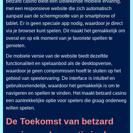
betzard casino biedt een uitstekende mobiele ervaring,
met een responsieve website die zich automatisch
aanpast aan de schermgrootte van je smartphone of
tablet. Er is geen speciale app nodig, waardoor je direct
via je browser kunt spelen. Dit maakt het gemakkelijk om
overal en op elk moment van je favoriete spellen te
genieten.
De mobiele versie van de website biedt dezelfde
functionaliteit en spelaanbod als de desktopversie,
waardoor je geen compromissen hoeft te sluiten op het
gebied van speelervaring. De interface is intuïtief en
gebruiksvriendelijk, waardoor het gemakkelijk is om te
navigeren en spellen te vinden. Het maakt betzard casino
een aantrekkelijke optie voor spelers die graag onderweg
willen spelen.
De Toekomst van betzard