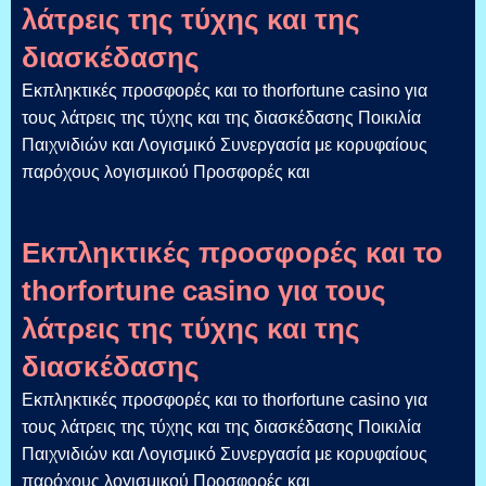
λάτρεις της τύχης και της
διασκέδασης
Εκπληκτικές προσφορές και το thorfortune casino για
τους λάτρεις της τύχης και της διασκέδασης Ποικιλία
Παιχνιδιών και Λογισμικό Συνεργασία με κορυφαίους
παρόχους λογισμικού Προσφορές και
Εκπληκτικές προσφορές και το
thorfortune casino για τους
λάτρεις της τύχης και της
διασκέδασης
Εκπληκτικές προσφορές και το thorfortune casino για
τους λάτρεις της τύχης και της διασκέδασης Ποικιλία
Παιχνιδιών και Λογισμικό Συνεργασία με κορυφαίους
παρόχους λογισμικού Προσφορές και