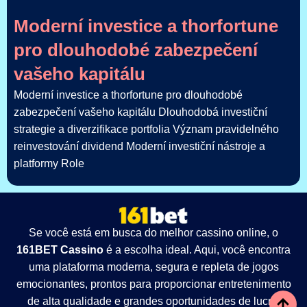
Moderní investice a thorfortune
pro dlouhodobé zabezpečení
vašeho kapitálu
Moderní investice a thorfortune pro dlouhodobé
zabezpečení vašeho kapitálu Dlouhodobá investiční
strategie a diverzifikace portfolia Význam pravidelného
reinvestování dividend Moderní investiční nástroje a
platformy Role
Se você está em busca do melhor cassino online, o
161BET Cassino
é a escolha ideal. Aqui, você encontra
uma plataforma moderna, segura e repleta de jogos
emocionantes, prontos para proporcionar entretenimento
de alta qualidade e grandes oportunidades de lucro.