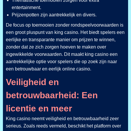
Thematische toernooien zorgen voor extra
entertainment.
Prijzenpotten zijn aantrekkelijk en divers.
De focus op toernooien zonder rondspeelvoorwaarden is
een groot pluspunt van king casino. Het biedt spelers een
eerlijke en transparante manier om prijzen te winnen,
zonder dat ze zich zorgen hoeven te maken over
ingewikkelde voorwaarden. Dit maakt king casino een
aantrekkelijke optie voor spelers die op zoek zijn naar
een betrouwbaar en eerlijk online casino.
Veiligheid en
betrouwbaarheid: Een
licentie en meer
King casino neemt veiligheid en betrouwbaarheid zeer
serieus. Zoals reeds vermeld, beschikt het platform over