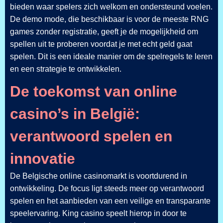
bieden waar spelers zich welkom en ondersteund voelen.
De demo mode, die beschikbaar is voor de meeste RNG
games zonder registratie, geeft je de mogelijkheid om
spellen uit te proberen voordat je met echt geld gaat
spelen. Dit is een ideale manier om de spelregels te leren
en een strategie te ontwikkelen.
De toekomst van online
casino’s in België:
verantwoord spelen en
innovatie
De Belgische online casinomarkt is voortdurend in
ontwikkeling. De focus ligt steeds meer op verantwoord
spelen en het aanbieden van een veilige en transparante
speelervaring. King casino speelt hierop in door te