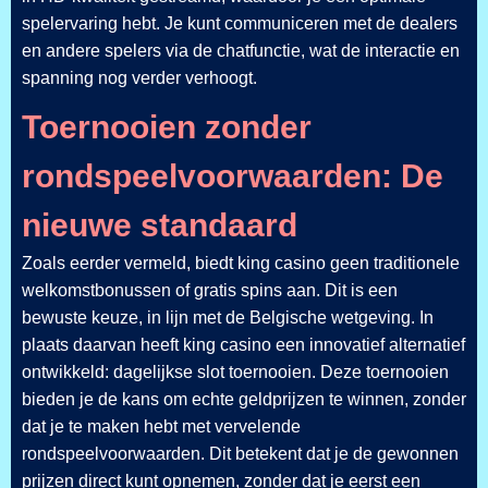
spelervaring hebt. Je kunt communiceren met de dealers
en andere spelers via de chatfunctie, wat de interactie en
spanning nog verder verhoogt.
Toernooien zonder
rondspeelvoorwaarden: De
nieuwe standaard
Zoals eerder vermeld, biedt king casino geen traditionele
welkomstbonussen of gratis spins aan. Dit is een
bewuste keuze, in lijn met de Belgische wetgeving. In
plaats daarvan heeft king casino een innovatief alternatief
ontwikkeld: dagelijkse slot toernooien. Deze toernooien
bieden je de kans om echte geldprijzen te winnen, zonder
dat je te maken hebt met vervelende
rondspeelvoorwaarden. Dit betekent dat je de gewonnen
prijzen direct kunt opnemen, zonder dat je eerst een