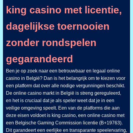
king casino met licentie,
dagelijkse toernooien
zonder rondspelen
gegarandeerd
Ben je op zoek naar een betrouwbaar en legaal online
casino in België? Dan is het belangrijk om te kiezen voor
een platform dat over alle nodige vergunningen beschikt.
De online casino markt in België is streng gereguleerd,
en het is cruciaal dat je als speler weet dat je in een
veilige omgeving speelt. Een van de platforms die aan
deze eisen voldoet is king casino, een online casino met
een Belgische Gaming Commission licentie (B+19763).
Dit garandeert een eerlijke en transparante speelervaring,