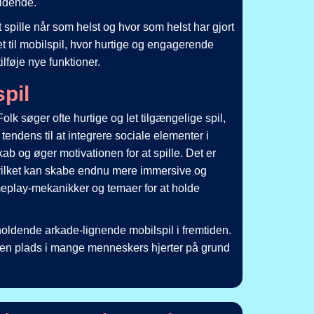
oldende.
spille når som helst og hvor som helst har gjort
et til mobilspil, hvor hurtige og engagerende
lføje nye funktioner.
pil
Folk søger ofte hurtige og let tilgængelige spil,
 tendens til at integrere sociale elementer i
b og øger motivationen for at spille. Det er
, hvilket kan skabe endnu mere immersive og
eplay-mekanikker og temaer for at holde
holdende arkade-lignende mobilspil i fremtiden.
 en plads i mange menneskers hjerter på grund