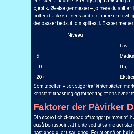
er sikkert at krydse. Vær også opmærksom på, at
øjeblik. Øvelse gør mester – jo mere du spiller, 
huller i trafikken, mens andre er mere risikovilli
der passer bedst til din spillestil. Eksperimenter
Niveau
1
Lav
5
Mediu
10
Høj
20+
Ekstre
Som tabellen viser, stiger trafikintensiteten ma
konstant tilpasning og forbedring af ens evner 
Faktorer der Påvirker 
Din score i
chickenroad
afhænger primært af, hvo
også bonuspoint at hente ved at samle genstan
hastighed eller usårlighed. For at opnå en høj 