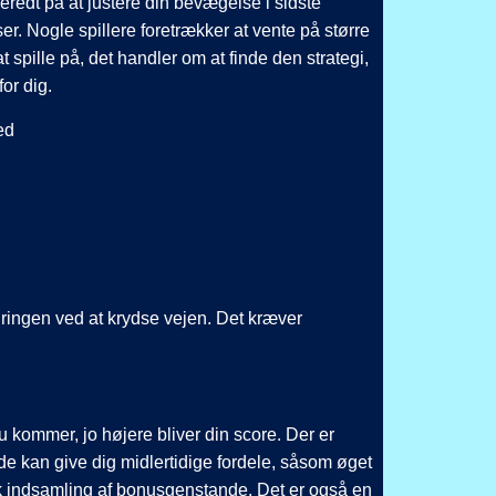
eredt på at justere din bevægelse i sidste
ser. Nogle spillere foretrækker at vente på større
t spille på, det handler om at finde den strategi,
for dig.
ed
dringen ved at krydse vejen. Det kræver
du kommer, jo højere bliver din score. Der er
 kan give dig midlertidige fordele, såsom øget
isk indsamling af bonusgenstande. Det er også en