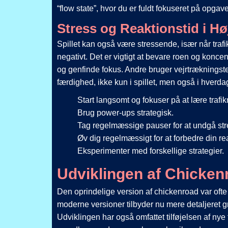
“flow state”, hvor du er fuldt fokuseret på opga
Stress og Reaktionstid i H
Spillet kan også være stressende, især når trafik
negativt. Det er vigtigt at bevare roen og koncen
og genfinde fokus. Andre bruger vejrtrækningstek
færdighed, ikke kun i spillet, men også i hverda
Start langsomt og fokuser på at lære trafi
Brug power-ups strategisk.
Tag regelmæssige pauser for at undgå str
Øv dig regelmæssigt for at forbedre din rea
Eksperimenter med forskellige strategier.
Udviklingen af Chickenr
Den oprindelige version af
chickenroad
var ofte
moderne versioner tilbyder nu mere detaljeret gr
Udviklingen har også omfattet tilføjelsen af nye