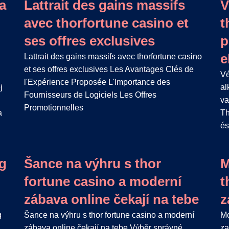
a
Lattrait des gains massifs
V
avec thorfortune casino et
t
ses offres exclusives
p
e
Lattrait des gains massifs avec thorfortune casino
et ses offres exclusives Les Avantages Clés de
Vé
l'Expérience Proposée L'Importance des
j
al
Fournisseurs de Logiciels Les Offres
va
Promotionnelles
a
Th
és
ig
Šance na výhru s thor
M
fortune casino a moderní
t
zábava online čekají na tebe
z
g
Šance na výhru s thor fortune casino a moderní
Mo
zábava online čekají na tebe Výběr správné
za