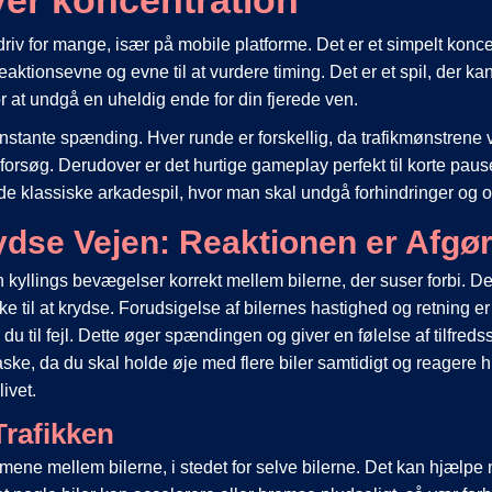
er koncentration
driv for mange, især på mobile platforme. Det er et simpelt koncep
eaktionsevne og evne til at vurdere timing. Det er et spil, der ka
r at undgå en uheldig ende for din fjerede ven.
ante spænding. Hver runde er forskellig, da trafikmønstrene varie
søg. Derudover er det hurtige gameplay perfekt til korte pauser i 
m de klassiske arkadespil, hvor man skal undgå forhindringer og 
ydse Vejen: Reaktionen er Afgø
in kyllings bevægelser korrekt mellem bilerne, der suser forbi. D
ke til at krydse. Forudsigelse af bilernes hastighed og retning 
 du til fejl. Dette øger spændingen og giver en følelse af tilfredss
titaske, da du skal holde øje med flere biler samtidigt og reagere 
ivet.
Trafikken
mmene mellem bilerne, i stedet for selve bilerne. Det kan hjælpe