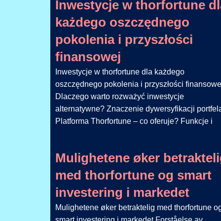
Inwestycje w thorfortune dl
każdego oszczędnego
pokolenia i przyszłości
finansowej
Inwestycje w thorfortune dla każdego
oszczędnego pokolenia i przyszłości finansowe
Dlaczego warto rozważyć inwestycje
alternatywne? Znaczenie dywersyfikacji portfel
Platforma Thorfortune – co oferuje? Funkcje i
Mulighetene øker betraktel
med thorfortune og smart
investering i markedet
Mulighetene øker betraktelig med thorfortune o
smart investering i markedet Forståelse av