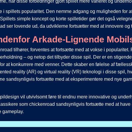
har disse forbedringer gjort spillet mere varieret og underh
e i spillets popularitet. Den nemme adgang og muligheden for at 
. Spillets simple koncept og korte spilletider gør det også velegn
oad
ser lovende ud, da udviklerne fortsætter med at innovere og ti
ndenfor Arkade-Lignende Mobils
enroad
tilhører, forventes at fortsætte med at vokse i popularitet. 
nderholdning – og netop det tilbyder disse spil. Der er en stigende
r at konkurrere med venner. Dette skaber en følelse af fællesska
ented reality (AR) og virtual reality (VR) teknologi i disse spil
rne sandsynligvis fortsætte med at eksperimentere med nye gam
pildesign vil utvivlsomt føre til endnu mere innovative og under
klassikere som
chickenroad
sandsynligvis fortsætte med at have
e gameplay.