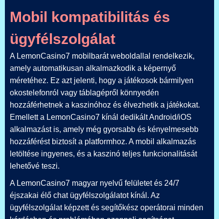
Mobil kompatibilitás és
ügyfélszolgálat
A LemonCasino7 mobilbarát weboldallal rendelkezik,
amely automatikusan alkalmazkodik a képernyő
méretéhez. Ez azt jelenti, hogy a játékosok bármilyen
okostelefonról vagy táblagépről könnyedén
hozzáférhetnek a kaszinóhoz és élvezhetik a játékokat.
Emellett a LemonCasino7 kínál dedikált Android/iOS
alkalmazást is, amely még gyorsabb és kényelmesebb
hozzáférést biztosít a platformhoz. A mobil alkalmazás
letöltése ingyenes, és a kaszinó teljes funkcionalitását
lehetővé teszi.
A LemonCasino7 magyar nyelvű felületet és 24/7
éjszakai élő chat ügyfélszolgálatot kínál. Az
ügyfélszolgálat képzett és segítőkész operátorai minden