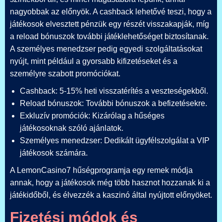
nagyobbak az előnyök. A cashback lehetővé teszi, hogy a
játékosok elvesztett pénzük egy részét visszakapják, míg
a reload bónuszok további játéklehetőséget biztosítanak.
A személyes menedzser pedig egyedi szolgáltatásokat
nyújt, mint például a gyorsabb kifizetéseket és a
személyre szabott promóciókat.
Cashback: 5-15% heti visszatérítés a veszteségekből.
Reload bónuszok: További bónuszok a befizetésekre.
Exkluzív promóciók: Kizárólag a hűséges
játékosoknak szóló ajánlatok.
Személyes menedzser: Dedikált ügyfélszolgálat a VIP
játékosok számára.
A LemonCasino7 hűségprogramja egy remek módja
annak, hogy a játékosok még több hasznot hozzanak ki a
játékidőből, és élvezzék a kaszinó által nyújtott előnyöket.
Fizetési módok és