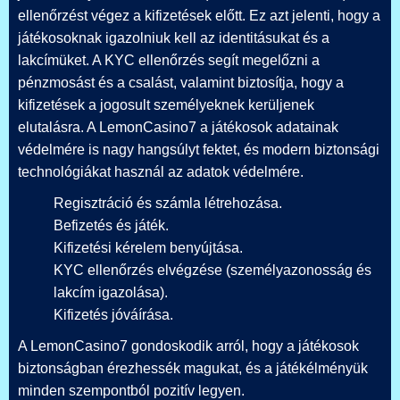
ellenőrzést végez a kifizetések előtt. Ez azt jelenti, hogy a
játékosoknak igazolniuk kell az identitásukat és a
lakcímüket. A KYC ellenőrzés segít megelőzni a
pénzmosást és a csalást, valamint biztosítja, hogy a
kifizetések a jogosult személyeknek kerüljenek
elutalásra. A LemonCasino7 a játékosok adatainak
védelmére is nagy hangsúlyt fektet, és modern biztonsági
technológiákat használ az adatok védelmére.
Regisztráció és számla létrehozása.
Befizetés és játék.
Kifizetési kérelem benyújtása.
KYC ellenőrzés elvégzése (személyazonosság és
lakcím igazolása).
Kifizetés jóváírása.
A LemonCasino7 gondoskodik arról, hogy a játékosok
biztonságban érezhessék magukat, és a játékélményük
minden szempontból pozitív legyen.