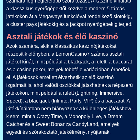
számára legmegfelelőbb szórakozást. A kaszinó kínálata
a klasszikus nyerőgépektől kezdve a modern 5-tárcás
játékokon át a Megaways funkcióval rendelkező slotokig,
a cluster pays játékokig és a jackpot nyerőgépekig terjed.
Asztali játékok és élő kaszinó
Azok számára, akik a klasszikus kaszinójátékokat
részesítik előnyben, a LemonCasino7 számos asztali
játékot kínál, mint például a blackjack, a rulett, a baccarat
és a casino poker, melyek többféle variációban érhetőek
el. A játékosok emellett élvezhetik az élő kaszinó
izgalmait is, ahol valódi osztókkal játszhatnak a népszerű
játékokon, mint például a rulett (Lightning, Immersive,
Speed), a blackjack (Infinite, Party, VIP) és a baccarat. A
játékkínálatban nem hiányoznak a különleges játékshow-
k sem, mint a Crazy Time, a Monopoly Live, a Dream
Catcher és a Sweet Bonanza CandyLand, amelyek
egyedi és szórakoztató játékélményt nyújtanak.