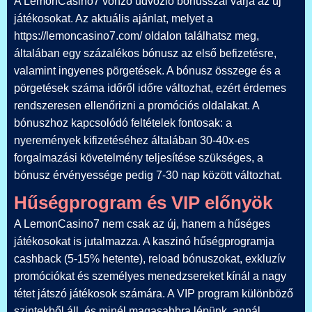
A LemonCasino7 vonzó üdvözlő bónusszal várja az új
játékosokat. Az aktuális ajánlat, melyet a
https://lemoncasino7.com/ oldalon találhatsz meg,
általában egy százalékos bónusz az első befizetésre,
valamint ingyenes pörgetések. A bónusz összege és a
pörgetések száma időről időre változhat, ezért érdemes
rendszeresen ellenőrizni a promóciós oldalakat. A
bónuszhoz kapcsolódó feltételek fontosak: a
nyeremények kifizetéséhez általában 30-40x-es
forgalmazási követelmény teljesítése szükséges, a
bónusz érvényessége pedig 7-30 nap között változhat.
Hűségprogram és VIP előnyök
A LemonCasino7 nem csak az új, hanem a hűséges
játékosokat is jutalmazza. A kaszinó hűségprogramja
cashback (5-15% hetente), reload bónuszokat, exkluzív
promóciókat és személyes menedzsereket kínál a nagy
tétet játszó játékosok számára. A VIP program különböző
szintekből áll, és minél magasabbra lépünk, annál