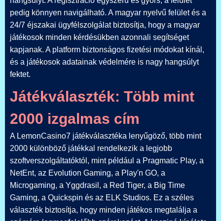
hangsúlyt. A regisztráció egyszerű és gyors, a felület
pedig könnyen navigálható. A magyar nyelvű felület és a
24/7 éjszakai ügyfélszolgálat biztosítja, hogy a magyar
játékosok minden kérdésükben azonnali segítséget
kapjanak. A platform biztonságos fizetési módokat kínál,
és a játékosok adatainak védelmére is nagy hangsúlyt
fektet.
Játékválaszték: Több mint
2000 izgalmas cím
A LemonCasino7 játékválasztéka lenyűgöző, több mint
2000 különböző játékkal rendelkezik a legjobb
szoftverszolgáltatóktól, mint például a Pragmatic Play, a
NetEnt, az Evolution Gaming, a Play'n GO, a
Microgaming, a Yggdrasil, a Red Tiger, a Big Time
Gaming, a Quickspin és az ELK Studios. Ez a széles
választék biztosítja, hogy minden játékos megtalálja a