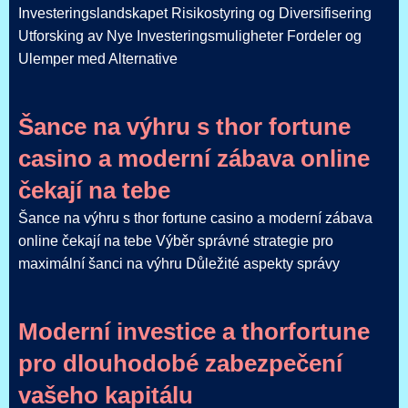
Investeringslandskapet Risikostyring og Diversifisering
Utforsking av Nye Investeringsmuligheter Fordeler og
Ulemper med Alternative
Šance na výhru s thor fortune
casino a moderní zábava online
čekají na tebe
Šance na výhru s thor fortune casino a moderní zábava
online čekají na tebe Výběr správné strategie pro
maximální šanci na výhru Důležité aspekty správy
Moderní investice a thorfortune
pro dlouhodobé zabezpečení
vašeho kapitálu