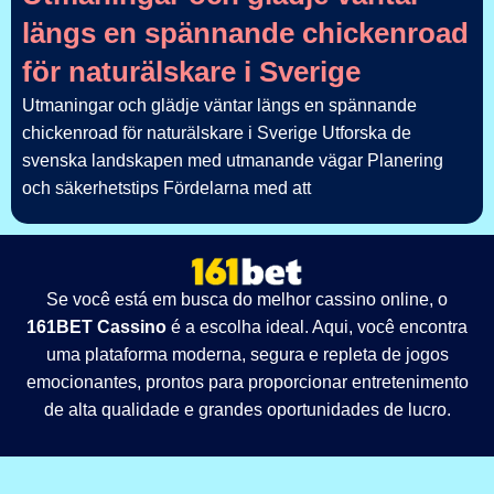
längs en spännande chickenroad
för naturälskare i Sverige
Utmaningar och glädje väntar längs en spännande
chickenroad för naturälskare i Sverige Utforska de
svenska landskapen med utmanande vägar Planering
och säkerhetstips Fördelarna med att
Se você está em busca do melhor cassino online, o
161BET Cassino
é a escolha ideal. Aqui, você encontra
uma plataforma moderna, segura e repleta de jogos
emocionantes, prontos para proporcionar entretenimento
de alta qualidade e grandes oportunidades de lucro.