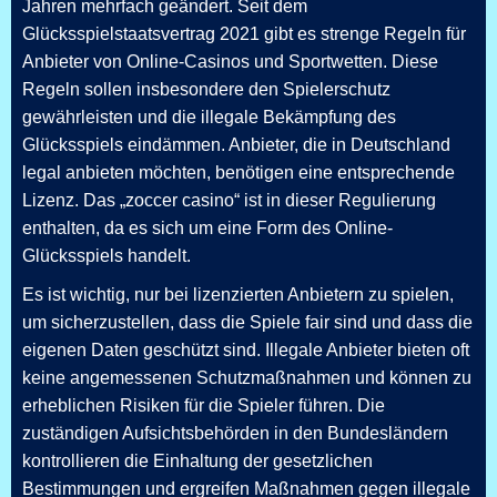
Jahren mehrfach geändert. Seit dem
Glücksspielstaatsvertrag 2021 gibt es strenge Regeln für
Anbieter von Online-Casinos und Sportwetten. Diese
Regeln sollen insbesondere den Spielerschutz
gewährleisten und die illegale Bekämpfung des
Glücksspiels eindämmen. Anbieter, die in Deutschland
legal anbieten möchten, benötigen eine entsprechende
Lizenz. Das „zoccer casino“ ist in dieser Regulierung
enthalten, da es sich um eine Form des Online-
Glücksspiels handelt.
Es ist wichtig, nur bei lizenzierten Anbietern zu spielen,
um sicherzustellen, dass die Spiele fair sind und dass die
eigenen Daten geschützt sind. Illegale Anbieter bieten oft
keine angemessenen Schutzmaßnahmen und können zu
erheblichen Risiken für die Spieler führen. Die
zuständigen Aufsichtsbehörden in den Bundesländern
kontrollieren die Einhaltung der gesetzlichen
Bestimmungen und ergreifen Maßnahmen gegen illegale