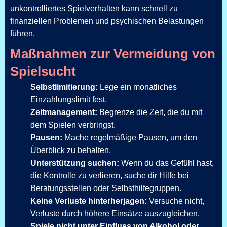
unkontrolliertes Spielverhalten kann schnell zu
finanziellen Problemen und psychischen Belastungen
führen.
Maßnahmen zur Vermeidung von
Spielsucht
Selbstlimitierung:
Lege ein monatliches
Einzahlungslimit fest.
Zeitmanagement:
Begrenze die Zeit, die du mit
dem Spielen verbringst.
Pausen:
Mache regelmäßige Pausen, um den
Überblick zu behalten.
Unterstützung suchen:
Wenn du das Gefühl hast,
die Kontrolle zu verlieren, suche dir Hilfe bei
Beratungsstellen oder Selbsthilfegruppen.
Keine Verluste hinterherjagen:
Versuche nicht,
Verluste durch höhere Einsätze auszugleichen.
Spiele nicht unter Einfluss von Alkohol oder