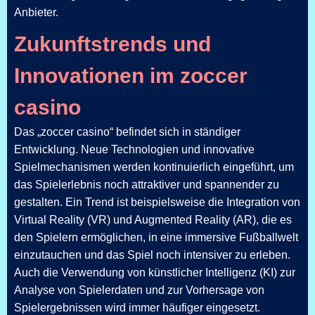
Anbieter.
Zukunftstrends und
Innovationen im zoccer
casino
Das „zoccer casino“ befindet sich in ständiger
Entwicklung. Neue Technologien und innovative
Spielmechanismen werden kontinuierlich eingeführt, um
das Spielerlebnis noch attraktiver und spannender zu
gestalten. Ein Trend ist beispielsweise die Integration von
Virtual Reality (VR) und Augmented Reality (AR), die es
den Spielern ermöglichen, in eine immersive Fußballwelt
einzutauchen und das Spiel noch intensiver zu erleben.
Auch die Verwendung von künstlicher Intelligenz (KI) zur
Analyse von Spielerdaten und zur Vorhersage von
Spielergebnissen wird immer häufiger eingesetzt.