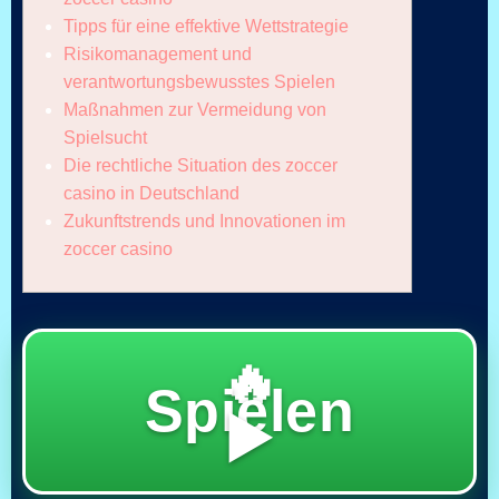
Tipps für eine effektive Wettstrategie
Risikomanagement und
verantwortungsbewusstes Spielen
Maßnahmen zur Vermeidung von
Spielsucht
Die rechtliche Situation des zoccer
casino in Deutschland
Zukunftstrends und Innovationen im
zoccer casino
🔥
Spielen
▶️