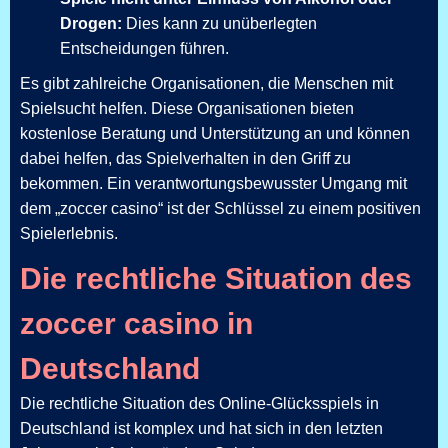
Drogen:
Dies kann zu unüberlegten
Entscheidungen führen.
Es gibt zahlreiche Organisationen, die Menschen mit
Spielsucht helfen. Diese Organisationen bieten
kostenlose Beratung und Unterstützung an und können
dabei helfen, das Spielverhalten in den Griff zu
bekommen. Ein verantwortungsbewusster Umgang mit
dem „zoccer casino“ ist der Schlüssel zu einem positiven
Spielerlebnis.
Die rechtliche Situation des
zoccer casino in
Deutschland
Die rechtliche Situation des Online-Glücksspiels in
Deutschland ist komplex und hat sich in den letzten