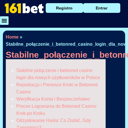
Registro
Entrar
Baixar Aplicativo
Caça Níqueis
Cassino Ao Vivo
Home
»
Stabilne_połączenie_i_betonred_casino_login_dla_n
Stabilne_połączenie_i_beto
Stabilne połączenie i betonred casino
login dla nowych użytkowników w Polsce
Rejestracja i Pierwsze Kroki w Betonred
Casino
Weryfikacja Konta i Bezpieczeństwo
Proces Logowania do Betonred Casino:
Krok po Kroku
Odzyskiwanie Hasła: Co Zrobić, Gdy
Zapomnisz?