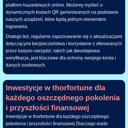
platform hazardowych online. Możemy myśleć o
dynamicznych kodach QR generowanych na podstawie
naszych urządzeń, które będą jednym elementem
logowania.
Dlatego też, regularne zapoznawanie się z aktualizacjami
dotyczącymi bezpieczeństwa i korzystanie z oferowanych
przez kasyno narzędzi, takich jak dwuetapowa
weryfikacja, jest kluczowe dla ochrony swojego konta i
danych osobowych.
Inwestycje w thorfortune dla
każdego oszczędnego pokolenia
i przyszłości finansowej
Inwestycje w thorfortune dla każdego oszczędnego
pokolenia i przyszłości finansowej Dlaczego warto