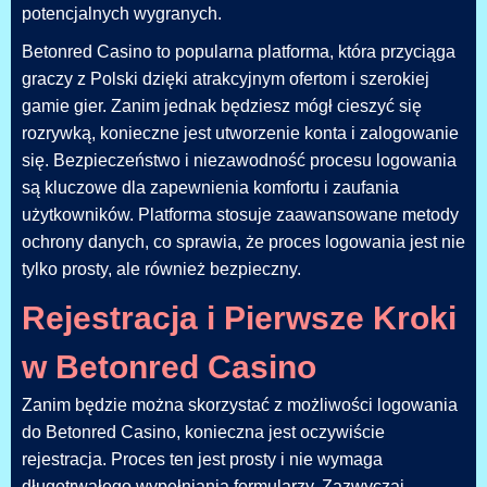
potencjalnych wygranych.
Betonred Casino to popularna platforma, która przyciąga
graczy z Polski dzięki atrakcyjnym ofertom i szerokiej
gamie gier. Zanim jednak będziesz mógł cieszyć się
rozrywką, konieczne jest utworzenie konta i zalogowanie
się. Bezpieczeństwo i niezawodność procesu logowania
są kluczowe dla zapewnienia komfortu i zaufania
użytkowników. Platforma stosuje zaawansowane metody
ochrony danych, co sprawia, że proces logowania jest nie
tylko prosty, ale również bezpieczny.
Rejestracja i Pierwsze Kroki
w Betonred Casino
Zanim będzie można skorzystać z możliwości logowania
do Betonred Casino, konieczna jest oczywiście
rejestracja. Proces ten jest prosty i nie wymaga
długotrwałego wypełniania formularzy. Zazwyczaj