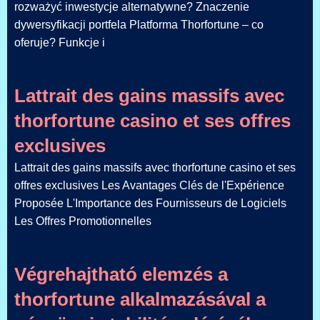
rozważyć inwestycje alternatywne? Znaczenie
dywersyfikacji portfela Platforma Thorfortune – co
oferuje? Funkcje i
Lattrait des gains massifs avec
thorfortune casino et ses offres
exclusives
Lattrait des gains massifs avec thorfortune casino et ses
offres exclusives Les Avantages Clés de l'Expérience
Proposée L'Importance des Fournisseurs de Logiciels
Les Offres Promotionnelles
Végrehajtható elemzés a
thorfortune alkalmazásával a