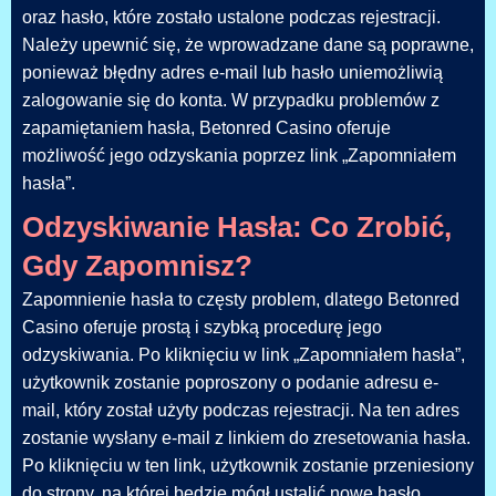
oraz hasło, które zostało ustalone podczas rejestracji.
Należy upewnić się, że wprowadzane dane są poprawne,
ponieważ błędny adres e-mail lub hasło uniemożliwią
zalogowanie się do konta. W przypadku problemów z
zapamiętaniem hasła, Betonred Casino oferuje
możliwość jego odzyskania poprzez link „Zapomniałem
hasła”.
Odzyskiwanie Hasła: Co Zrobić,
Gdy Zapomnisz?
Zapomnienie hasła to częsty problem, dlatego Betonred
Casino oferuje prostą i szybką procedurę jego
odzyskiwania. Po kliknięciu w link „Zapomniałem hasła”,
użytkownik zostanie poproszony o podanie adresu e-
mail, który został użyty podczas rejestracji. Na ten adres
zostanie wysłany e-mail z linkiem do zresetowania hasła.
Po kliknięciu w ten link, użytkownik zostanie przeniesiony
do strony, na której będzie mógł ustalić nowe hasło.