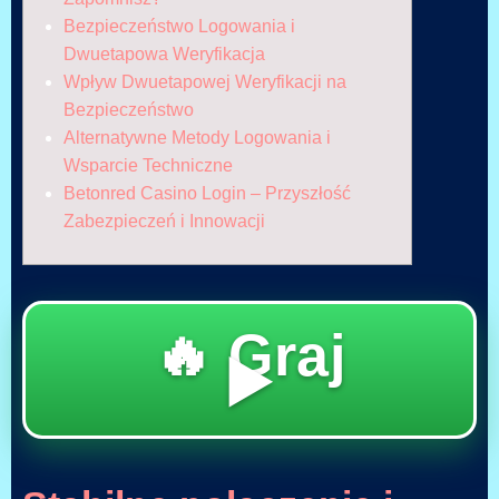
Bezpieczeństwo Logowania i
Dwuetapowa Weryfikacja
Wpływ Dwuetapowej Weryfikacji na
Bezpieczeństwo
Alternatywne Metody Logowania i
Wsparcie Techniczne
Betonred Casino Login – Przyszłość
Zabezpieczeń i Innowacji
🔥 Graj
▶️