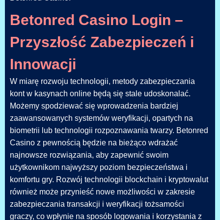
Betonred Casino Login –
Przyszłość Zabezpieczeń i
Innowacji
W miarę rozwoju technologii, metody zabezpieczania
kont w kasynach online będą się stale udoskonalać.
Możemy spodziewać się wprowadzenia bardziej
zaawansowanych systemów weryfikacji, opartych na
biometrii lub technologii rozpoznawania twarzy. Betonred
Casino z pewnością będzie na bieżąco wdrażać
najnowsze rozwiązania, aby zapewnić swoim
użytkownikom najwyższy poziom bezpieczeństwa i
komfortu gry. Rozwój technologii blockchain i kryptowalut
również może przynieść nowe możliwości w zakresie
zabezpieczania transakcji i weryfikacji tożsamości
graczy, co wpłynie na sposób logowania i korzystania z