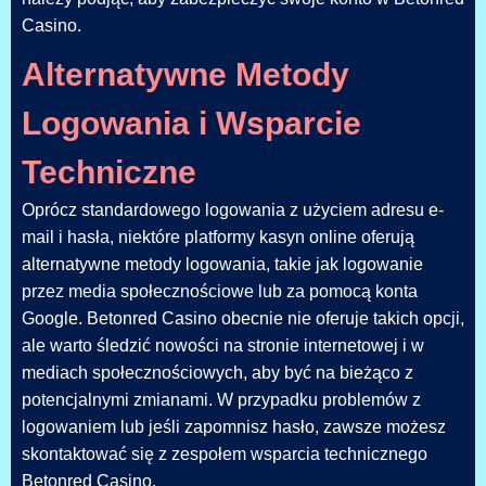
Casino.
Alternatywne Metody
Logowania i Wsparcie
Techniczne
Oprócz standardowego logowania z użyciem adresu e-
mail i hasła, niektóre platformy kasyn online oferują
alternatywne metody logowania, takie jak logowanie
przez media społecznościowe lub za pomocą konta
Google. Betonred Casino obecnie nie oferuje takich opcji,
ale warto śledzić nowości na stronie internetowej i w
mediach społecznościowych, aby być na bieżąco z
potencjalnymi zmianami. W przypadku problemów z
logowaniem lub jeśli zapomnisz hasło, zawsze możesz
skontaktować się z zespołem wsparcia technicznego
Betonred Casino.