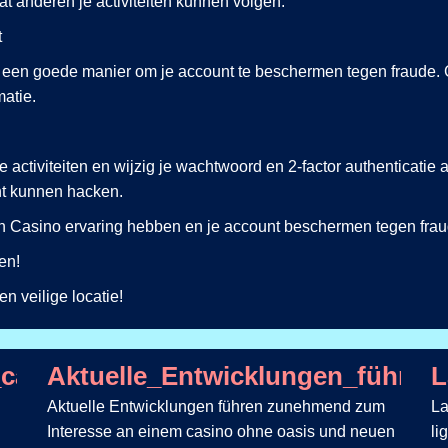
t anderen je activiteiten kunnen volgen.
t
 een goede manier om je account te beschermen tegen fraude. G
matie.
ctiviteiten en wijzig je wachtwoord en 2-factor authenticatie al
nt kunnen hacken.
pin Casino ervaring hebben en je account beschermen tegen frau
en!
n veilige locatie!
_casino_ohne_oasis_finden_für_ents
Aktuelle_Entwicklungen_führe
L
Aktuelle Entwicklungen führen zunehmend zum
La
Interesse an einem casino ohne oasis und neuen
li