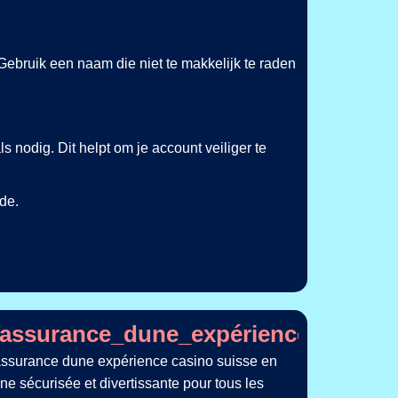
ebruik een naam die niet te makkelijk te raden
s nodig. Dit helpt om je account veiliger te
de.
panntes_Glücksspiele
n_zunehmend_zum_Interesse_an_ein
assurance_dune_expérience_casino_
ssurance dune expérience casino suisse en
gne sécurisée et divertissante pour tous les