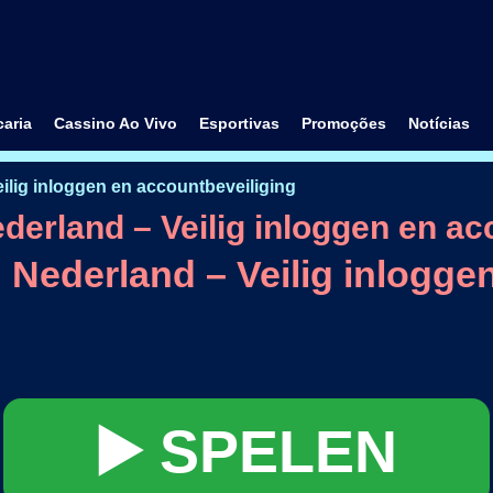
aria
Cassino Ao Vivo
Esportivas
Promoções
Notícias
ilig inloggen en accountbeveiliging
derland – Veilig inloggen en ac
 Nederland – Veilig inlogge
▶️ SPELEN