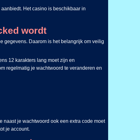
aanbiedt. Het casino is beschikbaar in
acked wordt
le gegevens. Daarom is het belangrijk om veilig
ens 12 karakters lang moet zijn en
jk om regelmatig je wachtwoord te veranderen en
t je naast je wachtwoord ook een extra code moet
ot je account.