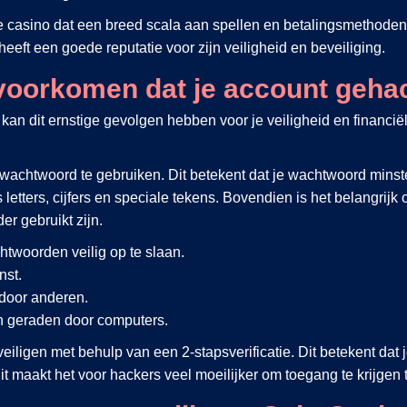
e casino dat een breed scala aan spellen en betalingsmethoden 
eft een goede reputatie voor zijn veiligheid en beveiliging.
e voorkomen dat je account geh
kan dit ernstige gevolgen hebben voor je veiligheid en financië
 wachtwoord te gebruiken. Dit betekent dat je wachtwoord minst
 letters, cijfers en speciale tekens. Bovendien is het belangri
r gebruikt zijn.
woorden veilig op te slaan.
nst.
 door anderen.
n geraden door computers.
veiligen met behulp van een 2-stapsverificatie. Dit betekent da
it maakt het voor hackers veel moeilijker om toegang te krijgen t