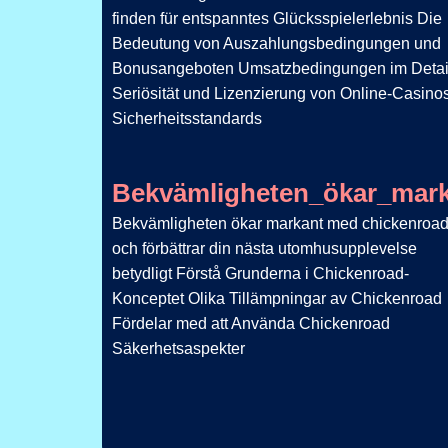
finden für entspanntes Glücksspielerlebnis Die
Bedeutung von Auszahlungsbedingungen und
Bonusangeboten Umsatzbedingungen im Detai
Seriösität und Lizenzierung von Online-Casino
Sicherheitsstandards
Bekvämligheten_ökar_mark
Bekvämligheten ökar markant med chickenroa
och förbättrar din nästa utomhusupplevelse
betydligt Förstå Grunderna i Chickenroad-
Konceptet Olika Tillämpningar av Chickenroad
Fördelar med att Använda Chickenroad
Säkerhetsaspekter