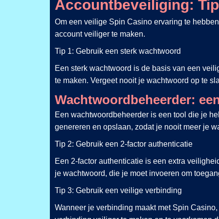
Accountbeveiliging: Tip
Om een veilige Spin Casino ervaring te hebben,
account veiliger te maken.
Tip 1: Gebruik een sterk wachtwoord
Een sterk wachtwoord is de basis van een veilig
te maken. Vergeet nooit je wachtwoord op te sl
Wachtwoordbeheerder: een 
Een wachtwoordbeheerder is een tool die je h
genereren en opslaan, zodat je nooit meer je w
Tip 2: Gebruik een 2-factor authenticatie
Een 2-factor authenticatie is een extra veiligh
je wachtwoord, die je moet invoeren om toegang 
Tip 3: Gebruik een veilige verbinding
Wanneer je verbinding maakt met Spin Casino, i