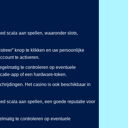
ed scala aan spellen, waaronder slots,
treer” knop te klikken en uw persoonlijke
ccount te activeren.
regelmatig te controleren op eventuele
icatie-app of een hardware-token.
hrijdingen. Het casino is ook beschikbaar in
eed scala aan spellen, een goede reputatie voor
elmatig te controleren op eventuele