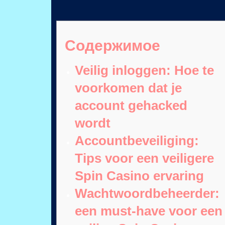
Содержимое
Veilig inloggen: Hoe te
voorkomen dat je
account gehacked
wordt
Accountbeveiliging:
Tips voor een veiligere
Spin Casino ervaring
Wachtwoordbeheerder:
een must-have voor een