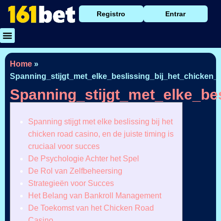
Registro
Entrar
Baixar Aplicativo
Caça Níqueis
Cassino Ao Vivo
Home
»
Spanning_stijgt_met_elke_beslissing_bij_het_chicken_
Spanning_stijgt_met_elke_be
Spanning stijgt met elke beslissing bij het
chicken road casino, en de juiste timing is
cruciaal voor succes
De Psychologie Achter het Spel
De Rol van Zelfbeheersing
Strategieën voor Succes
Het Belang van Bankroll Management
De Toekomst van het Chicken Road
Casino