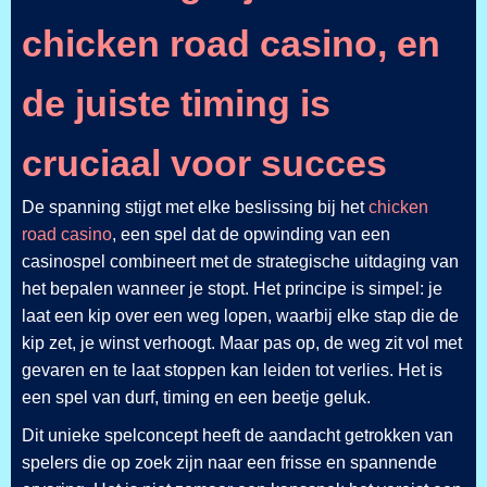
chicken road casino, en
de juiste timing is
cruciaal voor succes
De spanning stijgt met elke beslissing bij het
chicken
road casino
, een spel dat de opwinding van een
casinospel combineert met de strategische uitdaging van
het bepalen wanneer je stopt. Het principe is simpel: je
laat een kip over een weg lopen, waarbij elke stap die de
kip zet, je winst verhoogt. Maar pas op, de weg zit vol met
gevaren en te laat stoppen kan leiden tot verlies. Het is
een spel van durf, timing en een beetje geluk.
Dit unieke spelconcept heeft de aandacht getrokken van
spelers die op zoek zijn naar een frisse en spannende