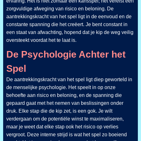
ervaring. Het is niet zomaar een kansspel; het vereist een
zorgvuldige afweging van risico en beloning. De
aantrekkingskracht van het spel ligt in de eenvoud en de
constante spanning die het creëert. Je bent constant in
een staat van afwachting, hopend dat je kip de weg veilig
oversteekt voordat het te laat is.
De Psychologie Achter het
Spel
De aantrekkingskracht van het spel ligt diep geworteld in
de menselijke psychologie. Het speelt in op onze
behoefte aan risico en beloning, en de spanning die
gepaard gaat met het nemen van beslissingen onder
druk. Elke stap die de kip zet, is een gok. Je wilt
verdergaan om de potentiële winst te maximaliseren,
maar je weet dat elke stap ook het risico op verlies
vergroot. Deze interne strijd is wat het spel zo boeiend