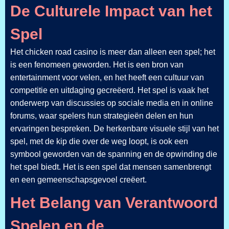
De Culturele Impact van het
Spel
Het chicken road casino is meer dan alleen een spel; het
is een fenomeen geworden. Het is een bron van
entertainment voor velen, en het heeft een cultuur van
competitie en uitdaging gecreëerd. Het spel is vaak het
onderwerp van discussies op sociale media en in online
forums, waar spelers hun strategieën delen en hun
ervaringen bespreken. De herkenbare visuele stijl van het
spel, met de kip die over de weg loopt, is ook een
symbool geworden van de spanning en de opwinding die
het spel biedt. Het is een spel dat mensen samenbrengt
en een gemeenschapsgevoel creëert.
Het Belang van Verantwoord
Spelen en de