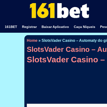
161BET
Registrar
Baixar Aplicativo
Caça Níqueis
Pesc
Home
»
SlotsVader Casino – Automaty do gi
SlotsVader Casino – Au
SlotsVader Casino –