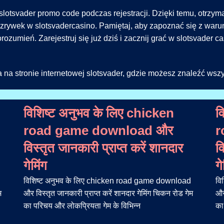
otsvader promo code podczas rejestracji. Dzięki temu, otrzym
ozrywek w slotsvadercasino. Pamiętaj, aby zapoznać się z war
zumień. Zarejestruj się już dziś i zacznij grać w slotsvader ca
na na stronie internetowej slotsvader, gdzie możesz znaleźć wsz
विशिष्ट अनुभव के लिए chicken
व
road game download और
r
विस्तृत जानकारी प्राप्त करें शानदार
व
गेमिंग
गे
विशिष्ट अनुभव के लिए chicken road game download
वि
म
और विस्तृत जानकारी प्राप्त करें शानदार गेमिंग चिकन रोड गेम
और
का परिचय और लोकप्रियता गेम के विभिन्न
का