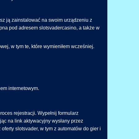
sz ją zainstalować na swoim urządzeniu z
ępna pod adresem slotsvadercasino, a także w
owej, w tym te, które wymieniłem wcześniej.
kiem internetowym.
roces rejestracji. Wypełnij formularz
ając na link aktywacyjny wysłany przez
oferty slotsvader, w tym z automatów do gier i