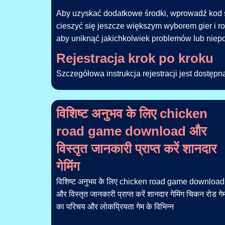
Aby uzyskać dodatkowe środki, wprowadź kod sl
cieszyć się jeszcze większym wyborem gier i r
aby uniknąć jakichkolwiek problemów lub nieporo
Rejestracja krok po kroku
Szczegółowa instrukcja rejestracji jest dostęp
विशिष्ट अनुभव के लिए chicken
road game download और
विस्तृत जानकारी प्राप्त करें शानदार
गेमिंग
विशिष्ट अनुभव के लिए chicken road game download
और विस्तृत जानकारी प्राप्त करें शानदार गेमिंग चिकन रोड गे
का परिचय और लोकप्रियता गेम के विभिन्न