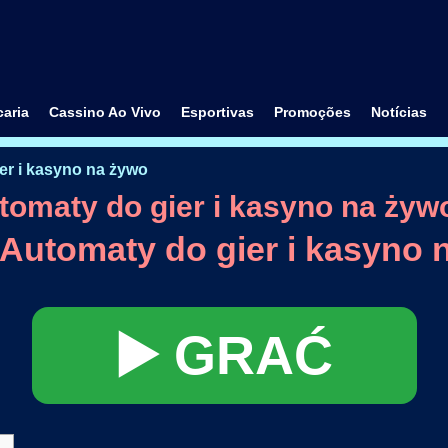
aria
Cassino Ao Vivo
Esportivas
Promoções
Notícias
er i kasyno na żywo
tomaty do gier i kasyno na żyw
 Automaty do gier i kasyno 
▶️ GRAĆ