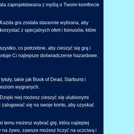
tała zaprojektowana z myślą o Twoim komforcie
. Każda gra została starannie wybrana, aby
rzystać z specjalnych ofert i bonusów, które
ystko, co potrzebne, aby cieszyć się grą i
antuje Ci najlepsze doświadczenie hazardowe.
tuły, takie jak Book of Dead, Starburst i
 poziom wygranych.
Dzięki niej możesz cieszyć się ulubionymi
 i zalogować się na swoje konto, aby uzyskać
ki temu możesz wybrać grę, która najlepiej
y na żywo, zawsze możesz liczyć na uczciwą i