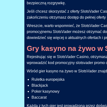
bezpieczną rozgrywkę.
Jeśli chcesz skorzystać z oferty SlotsVader Casi
zakończeniu otrzymasz dostęp do pełnej oferty gi
Wreszcie, warto wspomnieć, że SlotsVader Cas
promocyjnemu SlotsVader możesz otrzymać doda
dowiedzieć się więcej o aktualnych ofertach i 
Gry kasyno na żywo w 
Rejestrując się w SlotsVader Casino, otrzymasz
wprowadzić kod promocyjny slotsvader promo co
Wśród gier kasyno na żywo w SlotsVader znajdzie
Ruletka europejska
Blackjack
Poker kasynowy
Baccarat
Każda z tych gier jest prowadzona przez dośw