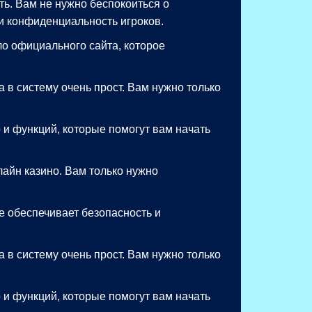
ать. Вам не нужно беспокоиться о
 и конфиденциальность игроков.
ало официального сайта, которое
а в систему очень прост. Вам нужно только
 и функций, которые помогут вам начать
лайн казино. Вам только нужно
е обеспечивает безопасность и
а в систему очень прост. Вам нужно только
 и функций, которые помогут вам начать