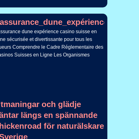
panntes_Glücksspiele
n_zunehmend_zum_Interesse_an_ein
assurance_dune_expérience_casino_
ssurance dune expérience casino suisse en
gne sécurisée et divertissante pour tous les
ueurs Comprendre le Cadre Réglementaire des
sinos Suisses en Ligne Les Organismes
ar_din_nästa_utomhu
iöse_Bewertungen_zum_online_casin
tmaningar och glädje
äntar längs en spännande
hickenroad för naturälskare
 Sverige