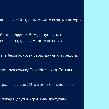
альный сайт, где вы можете играть в покер и
 бинго и другие. Вам доступны как
ля покера, где вы можете играть в
ны в безопасности своих данных и средств.
используя ссылку Pokerdom вход. Там вы
фициальный сайт. Это может быть полезно,
 покер и другие игры. Вам доступны