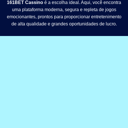
161BET Cassino
é a escolha ideal. Aqui, você encontra
uma plataforma moderna, segura e repleta de jogos
emocionantes, prontos para proporcionar entretenimento
de alta qualidade e grandes oportunidades de lucro.