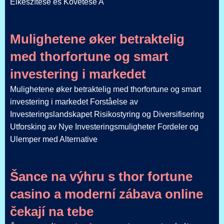
Elkészítése és Követése A
Mulighetene øker betraktelig
med thorfortune og smart
investering i markedet
Mulighetene øker betraktelig med thorfortune og smart
investering i markedet Forståelse av
Investeringslandskapet Risikostyring og Diversifisering
Utforsking av Nye Investeringsmuligheter Fordeler og
Ulemper med Alternative
Šance na výhru s thor fortune
casino a moderní zábava online
čekají na tebe