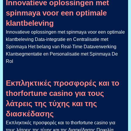
Innovatieve oplossingen met
spinmaya voor een optimale
klantbeleving
Innovatieve oplossingen met spinmaya voor een optimale
klantbeleving Data-integratie en Centralisatie met
Spinmaya Het belang van Real-Time Dataverwerking
Klantsegmentatie en Personalisatie met Spinmaya De
Rol
Εκπληκτικές προσφορές και το
thorfortune casino για τους
λάτρεις της τύχης και της
διασκέδασης
Εκπληκτικές προσφορές και το thorfortune casino για
τους λάτρεις της τύχης και της διασκέδασης Ποικιλία