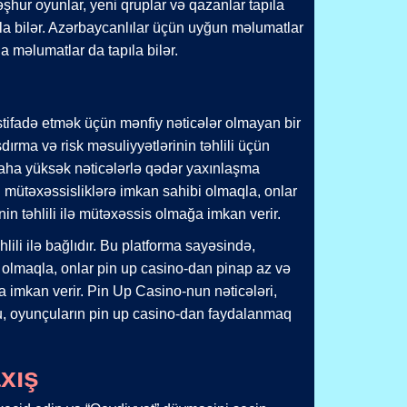
hur oyunlar, yeni qruplar və qazanlar tapıla
la bilər. Azərbaycanlılar üçün uyğun məlumatlar
 məlumatlar da tapıla bilər.
stifadə etmək üçün mənfiy nəticələr olmayan bir
dırma və risk məsuliyyətlərinin təhlili üçün
daha yüksək nəticələrlə qədər yaxınlaşma
ı mütəxəssisliklərə imkan sahibi olmaqla, onlar
in təhlili ilə mütəxəssis olmağa imkan verir.
ili ilə bağlıdır. Bu platforma sayəsində,
 olmaqla, onlar pin up casino-dan pinap az və
ğa imkan verir. Pin Up Casino-nun nəticələri,
Bu, oyunçuların pin up casino-dan faydalanmaq
xış