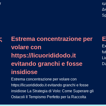
r
εμ
Δι
Sp
ς
Estrema concentrazione per
E
volare con
Ex
fu
https://licuorididodo.it
Li
evitando granchi e fosse
Da
insidiose
Estrema concentrazione per volare con
https://licuorididodo.it evitando granchi e fosse
insidiose La Strategia di Volo: Come Superare gli
Ostacoli Il Tempismo Perfetto per la Raccolta