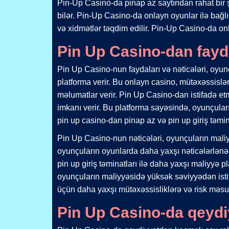
Pin-Up Casino-da pinap az saytından rahat bir ş
bilər. Pin-Up Casino-da onlayn oyunlar ilə bağl
və xidmətlər təqdim edilir. Pin-Up Casino-da onl
Pin Up Casino-dan fayda
Pin Up Casino-nun faydaları və nəticələri, oyun
platforma verir. Bu onlayn casino, mütəxəssislər
məlumatlar verir. Pin Up Casino-dan istifadə e
imkanı verir. Bu platforma sayəsində, oyunçular
pin up casino-dan pinap az və pin up giriş təmin
Pin Up Casino-nun nəticələri, oyunçuların maliyy
oyunçuların oyunlarda daha yaxşı nəticələrlənə
pin up giriş təminatları ilə daha yaxşı maliyyə p
oyunçuların maliyyəsidə yüksək səviyyədən isti
üçün daha yaxşı mütəxəssisliklərə və risk məsuli
Pin Up Casino-da qeyd