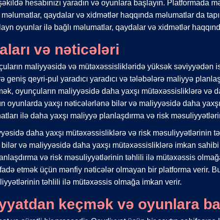
əkildə hesabınızı yaradın və oyunlara başlayın. Platformada məş
ı məlumatlar, qaydalar və xidmətlər haqqında məlumatlar da tapı
ayn oyunlar ilə bağlı məlumatlar, qaydalar və xidmətlər haqqında
ları və nəticələri
çuların maliyyəsidə və mütəxəssislikləridə yüksək səviyyədən i
ə geniş qeyri-pul yaradıcı yaradıcı və tələbələrə maliyyə planlaş
tmək, oyunçuların maliyyəsidə daha yaxşı mütəxəssisliklərə və 
ın oyunlarda yaxşı nəticələrlənə bilər və maliyyəsidə daha yaxş
atları ilə daha yaxşı maliyyə planlaşdırma və risk məsuliyyətlərin
əsidə daha yaxşı mütəxəssisliklərə və risk məsuliyyətlərinin təhl
 bilər və maliyyəsidə daha yaxşı mütəxəssisliklərə imkan sahibi
lanlaşdırma və risk məsuliyyətlərinin təhlili ilə mütəxəssis olma
fadə etmək üçün mənfiy nəticələr olmayan bir platforma verir. 
yyətlərinin təhlili ilə mütəxəssis olmağa imkan verir.
iyyatdan keçmək və oyunlara ba