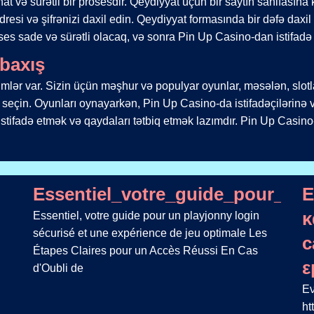
və sürətli bir prosesdir. Qeydiyyat üçün bir saytın sahifasına 
esi və şifrənizi daxil edin. Qeydiyyat formasında bir dəfə daxil e
s sade və sürətli olacaq, və sonra Pin Up Casino-dan istifadə 
baxış
mlər var. Sizin üçün məşhur və populyar oyunlar, məsələn, slotl
u seçin. Oyunları oynayarkən, Pin Up Casino-da istifadəçilərinə ve
stifadə etmək və qaydaları tətbiq etmək lazımdır. Pin Up Casino-
Essentiel_votre_guide_pour_un_
Ε
κ
Essentiel, votre guide pour un playjonny login
sécurisé et une expérience de jeu optimale Les
c
Étapes Claires pour un Accès Réussi En Cas
ε
d'Oubli de
Εν
ht