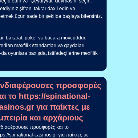
keçid edin və “Qeydiyyat” düyməsini seçin.
tdiyiniz şifrəni təkrar daxil edin və
etmək üçün sadə bir şəkildə başlaya bilərsiniz.
ar, bakarat, poker və bacara mövcuddur.
rilən məxfilik standartları və qaydaları
da oyunlara baxışda, istifadəçilərinə məxfilik
playjonny_login_sécurisé_et_une_e
νδιαφέρουσες προσφορές
αι το https://spinational-
asinos.gr για παίκτες με
μπειρία και αρχάριους
διαφέρουσες προσφορές και το
tps://spinational-casinos.gr για παίκτες με