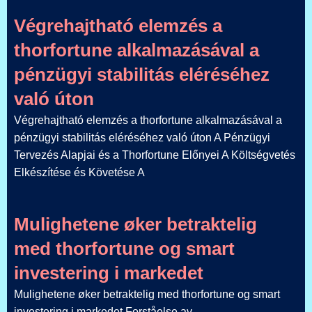
Végrehajtható elemzés a
thorfortune alkalmazásával a
pénzügyi stabilitás eléréséhez
való úton
Végrehajtható elemzés a thorfortune alkalmazásával a
pénzügyi stabilitás eléréséhez való úton A Pénzügyi
Tervezés Alapjai és a Thorfortune Előnyei A Költségvetés
Elkészítése és Követése A
Mulighetene øker betraktelig
med thorfortune og smart
investering i markedet
Mulighetene øker betraktelig med thorfortune og smart
investering i markedet Forståelse av