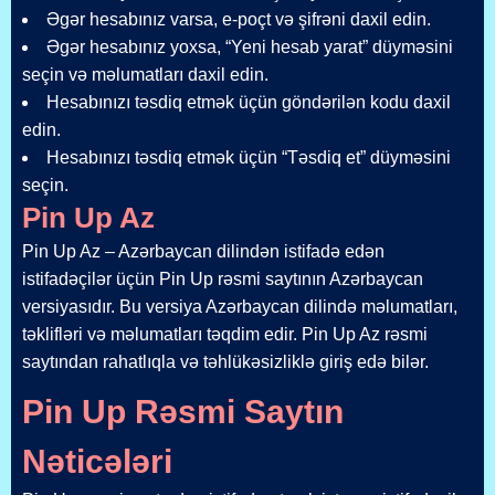
Əgər hesabınız varsa, e-poçt və şifrəni daxil edin.
Əgər hesabınız yoxsa, “Yeni hesab yarat” düyməsini
seçin və məlumatları daxil edin.
Hesabınızı təsdiq etmək üçün göndərilən kodu daxil
edin.
Hesabınızı təsdiq etmək üçün “Təsdiq et” düyməsini
seçin.
Pin Up Az
Pin Up Az – Azərbaycan dilindən istifadə edən
istifadəçilər üçün Pin Up rəsmi saytının Azərbaycan
versiyasıdır. Bu versiya Azərbaycan dilində məlumatları,
təklifləri və məlumatları təqdim edir. Pin Up Az rəsmi
saytından rahatlıqla və təhlükəsizliklə giriş edə bilər.
Pin Up Rəsmi Saytın
Nəticələri