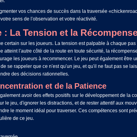
er.
enter vos chances de succès dans la traversée «chickenroad». 
tre sens de l'observation et votre réactivité.
 : La Tension et la Récompens
certain sur les joueurs. La tension est palpable à chaque pas de
e atteint l'autre côté de la route en toute sécurité, la récomp
encourage les joueurs à recommencer. Le jeu peut également être u
 de se rappeler que ce n'est qu'un jeu, et qu'il ne faut pas se la
endre des décisions rationnelles.
centration et de la Patience
alement avoir des effets positifs sur le développement de la conc
 le jeu, d'ignorer les distractions, et de rester attentif aux mouv
endre le moment idéal pour traverser. Ces compétences sont préci
lière de ce jeu.
raversée.