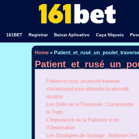
161BET
Registrar
Baixar Aplicativo
Caça Níqueis
Pesc
Home
»
Patient_et_rusé_un_poulet_travers
Patient_et_rusé_un_po
Patient et rusé, un poulet traverse
chickenroad pour atteindre la sécurité
routière
Les Défis de la Traversée : Comprendre
le Trafic
L’Importance de la Patience et de
l'Observation
Les Stratégies de Guidage : Maîtriser l'Art