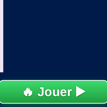
🔥 Jouer ▶️