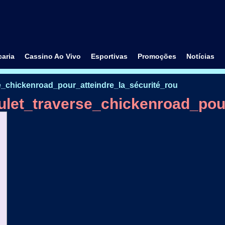
aria
Cassino Ao Vivo
Esportivas
Promoções
Notícias
e_chickenroad_pour_atteindre_la_sécurité_rou
ulet_traverse_chickenroad_pour