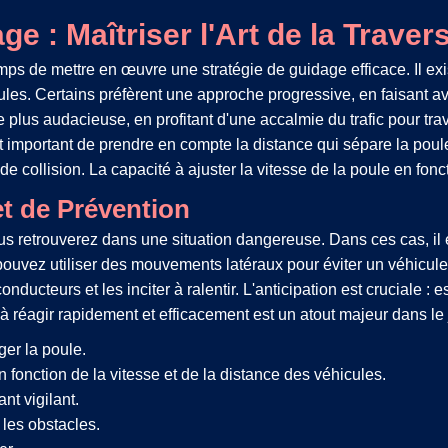
e : Maîtriser l'Art de la Traver
temps de mettre en œuvre une stratégie de guidage efficace. Il ex
icules. Certains préfèrent une approche progressive, en faisant av
plus audacieuse, en profitant d'une accalmie du trafic pour trave
t important de prendre en compte la distance qui sépare la poul
 de collision. La capacité à ajuster la vitesse de la poule en fonc
t de Prévention
us retrouverez dans une situation dangereuse. Dans ces cas, il 
pouvez utiliser des mouvements latéraux pour éviter un véhicul
onducteurs et les inciter à ralentir. L'anticipation est cruciale
 réagir rapidement et efficacement est un atout majeur dans le 
ger la poule.
 fonction de la vitesse et de la distance des véhicules.
nt vigilant.
 les obstacles.