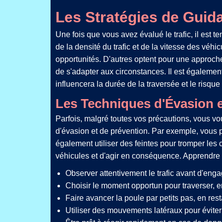
Les Stratégies de Guidag
Une fois que vous avez évalué le trafic, il est 
de la densité du trafic et de la vitesse des véh
opportunités. D'autres optent pour une approche 
de s'adapter aux circonstances. Il est égalemen
influencera la durée de la traversée et le risque
Les Techniques d'Évasion e
Parfois, malgré toutes vos précautions, vous vo
d'évasion et de prévention. Par exemple, vous 
également utiliser des feintes pour tromper les c
véhicules et d'agir en conséquence. Apprendre à
Observer attentivement le trafic avant d'enga
Choisir le moment opportun pour traverser, en
Faire avancer la poule par petits pas, en resta
Utiliser des mouvements latéraux pour éviter