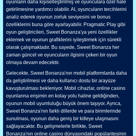
oyunların daha kişiselleştirilmiş ve oyunculara özel hale
getirilmesine yardımcı olabilir. AI, oyuncuların tercihlerini
analiz ederek oyunun zorluk seviyesini ve bonus
özelliklerini buna göre ayarlayabilir. Pragmatic Play gibi
oyun geliştiricileri, Sweet Bonanza'ya yeni özellikler
eklemek ve oyunun grafiklerini iyileştirmek için sürekli
olarak çalışmaktadır. Bu sayede, Sweet Bonanza her
zaman güncel ve oyuncuların ilgisini çeken bir oyun
olmaya devam edecektir.
Gelecekte, Sweet Bonanza'nın mobil platformlarda daha
da geliştirilmesi ve daha kullanıcı dostu bir arayüze
kavuşturulması bekleniyor. Mobil cihazlar, online casino
oyunlarına erişimin en kolay yolu haline geldiğinden,
oyunun mobil uyumluluğu büyük önem taşıyor. Ayrıca,
Sweet Bonanza'nın farklı dillerde ve para birimlerinde
sunulması, oyunun daha geniş bir kitleye ulaşmasını
sağlayacaktır. Bu gelişmelerle birlikte, Sweet
Bonanza'nın online casino dünyasındaki popülaritesinin