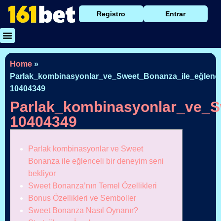
Registro
Entrar
Baixar Aplicativo
Caça Níqueis
Cassino Ao Vivo
Home
»
Parlak_kombinasyonlar_ve_Sweet_Bonanza_ile_eğlencel
10404349
Parlak_kombinasyonlar_ve_Sw
10404349
Parlak kombinasyonlar ve Sweet
Bonanza ile eğlenceli bir deneyim seni
bekliyor
Sweet Bonanza’nın Temel Özellikleri
Bonus Özellikleri ve Semboller
Sweet Bonanza Nasıl Oynanır?