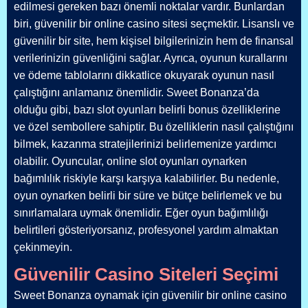
edilmesi gereken bazı önemli noktalar vardır. Bunlardan
biri, güvenilir bir online casino sitesi seçmektir. Lisanslı ve
güvenilir bir site, hem kişisel bilgilerinizin hem de finansal
verilerinizin güvenliğini sağlar. Ayrıca, oyunun kurallarını
ve ödeme tablolarını dikkatlice okuyarak oyunun nasıl
çalıştığını anlamanız önemlidir. Sweet Bonanza’da
olduğu gibi, bazı slot oyunları belirli bonus özelliklerine
ve özel sembollere sahiptir. Bu özelliklerin nasıl çalıştığını
bilmek, kazanma stratejilerinizi belirlemenize yardımcı
olabilir. Oyuncular, online slot oyunları oynarken
bağımlılık riskiyle karşı karşıya kalabilirler. Bu nedenle,
oyun oynarken belirli bir süre ve bütçe belirlemek ve bu
sınırlamalara uymak önemlidir. Eğer oyun bağımlılığı
belirtileri gösteriyorsanız, profesyonel yardım almaktan
çekinmeyin.
Güvenilir Casino Siteleri Seçimi
Sweet Bonanza oynamak için güvenilir bir online casino