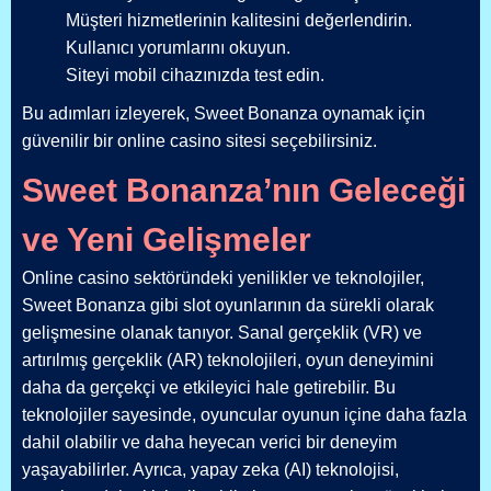
Müşteri hizmetlerinin kalitesini değerlendirin.
Kullanıcı yorumlarını okuyun.
Siteyi mobil cihazınızda test edin.
Bu adımları izleyerek, Sweet Bonanza oynamak için
güvenilir bir online casino sitesi seçebilirsiniz.
Sweet Bonanza’nın Geleceği
ve Yeni Gelişmeler
Online casino sektöründeki yenilikler ve teknolojiler,
Sweet Bonanza gibi slot oyunlarının da sürekli olarak
gelişmesine olanak tanıyor. Sanal gerçeklik (VR) ve
artırılmış gerçeklik (AR) teknolojileri, oyun deneyimini
daha da gerçekçi ve etkileyici hale getirebilir. Bu
teknolojiler sayesinde, oyuncular oyunun içine daha fazla
dahil olabilir ve daha heyecan verici bir deneyim
yaşayabilirler. Ayrıca, yapay zeka (AI) teknolojisi,