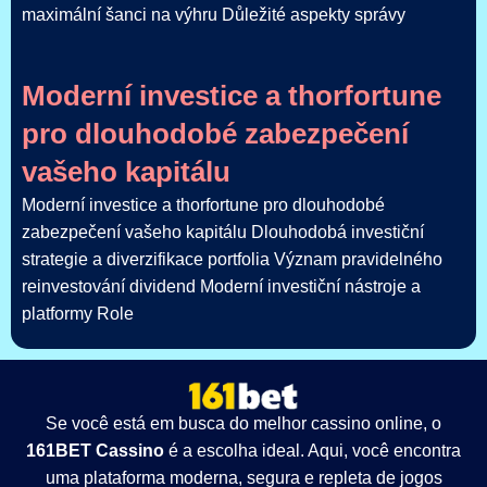
maximální šanci na výhru Důležité aspekty správy
Moderní investice a thorfortune
pro dlouhodobé zabezpečení
vašeho kapitálu
Moderní investice a thorfortune pro dlouhodobé
zabezpečení vašeho kapitálu Dlouhodobá investiční
strategie a diverzifikace portfolia Význam pravidelného
reinvestování dividend Moderní investiční nástroje a
platformy Role
Se você está em busca do melhor cassino online, o
161BET Cassino
é a escolha ideal. Aqui, você encontra
uma plataforma moderna, segura e repleta de jogos