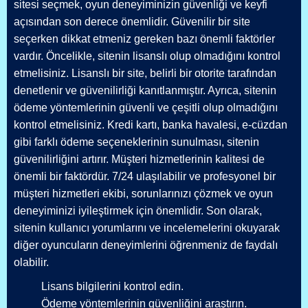
sitesi seçmek, oyun deneyiminizin güvenliği ve keyfi
açısından son derece önemlidir. Güvenilir bir site
seçerken dikkat etmeniz gereken bazı önemli faktörler
vardır. Öncelikle, sitenin lisanslı olup olmadığını kontrol
etmelisiniz. Lisanslı bir site, belirli bir otorite tarafından
denetlenir ve güvenilirliği kanıtlanmıştır. Ayrıca, sitenin
ödeme yöntemlerinin güvenli ve çeşitli olup olmadığını
kontrol etmelisiniz. Kredi kartı, banka havalesi, e-cüzdan
gibi farklı ödeme seçeneklerinin sunulması, sitenin
güvenilirliğini artırır. Müşteri hizmetlerinin kalitesi de
önemli bir faktördür. 7/24 ulaşılabilir ve profesyonel bir
müşteri hizmetleri ekibi, sorunlarınızı çözmek ve oyun
deneyiminizi iyileştirmek için önemlidir. Son olarak,
sitenin kullanıcı yorumlarını ve incelemelerini okuyarak
diğer oyuncuların deneyimlerini öğrenmeniz de faydalı
olabilir.
Lisans bilgilerini kontrol edin.
Ödeme yöntemlerinin güvenliğini araştırın.