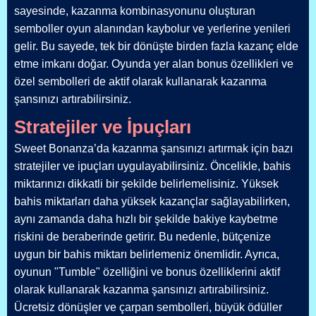
sayesinde, kazanma kombinasyonunu oluşturan
semboller oyun alanından kaybolur ve yerlerine yenileri
gelir. Bu sayede, tek bir dönüşte birden fazla kazanç elde
etme imkanı doğar. Oyunda yer alan bonus özellikleri ve
özel sembolleri de aktif olarak kullanarak kazanma
şansınızı artırabilirsiniz.
Stratejiler ve İpuçları
Sweet Bonanza’da kazanma şansınızı artırmak için bazı
stratejiler ve ipuçları uygulayabilirsiniz. Öncelikle, bahis
miktarınızı dikkatli bir şekilde belirlemelisiniz. Yüksek
bahis miktarları daha yüksek kazançlar sağlayabilirken,
aynı zamanda daha hızlı bir şekilde bakiye kaybetme
riskini de beraberinde getirir. Bu nedenle, bütçenize
uygun bir bahis miktarı belirlemeniz önemlidir. Ayrıca,
oyunun "Tumble" özelliğini ve bonus özelliklerini aktif
olarak kullanarak kazanma şansınızı artırabilirsiniz.
Ücretsiz dönüşler ve çarpan sembolleri, büyük ödüller