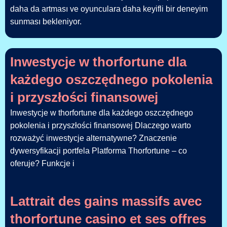
daha da artması ve oyunculara daha keyifli bir deneyim
sunması bekleniyor.
Inwestycje w thorfortune dla
każdego oszczędnego pokolenia
i przyszłości finansowej
Inwestycje w thorfortune dla każdego oszczędnego
pokolenia i przyszłości finansowej Dlaczego warto
rozważyć inwestycje alternatywne? Znaczenie
dywersyfikacji portfela Platforma Thorfortune – co
oferuje? Funkcje i
Lattrait des gains massifs avec
thorfortune casino et ses offres