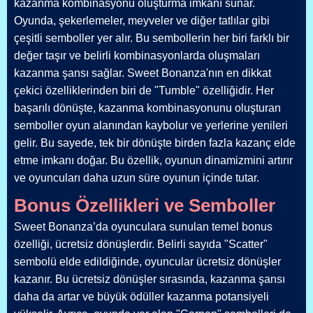
kazanma kombinasyonu oluşturma imkanı sunar.
Oyunda, şekerlemeler, meyveler ve diğer tatlılar gibi
çeşitli semboller yer alır. Bu sembollerin her biri farklı bir
değer taşır ve belirli kombinasyonlarda oluşmaları
kazanma şansı sağlar. Sweet Bonanza'nın en dikkat
çekici özelliklerinden biri de "Tumble" özelliğidir. Her
başarılı dönüşte, kazanma kombinasyonunu oluşturan
semboller oyun alanından kaybolur ve yerlerine yenileri
gelir. Bu sayede, tek bir dönüşte birden fazla kazanç elde
etme imkanı doğar. Bu özellik, oyunun dinamizmini artırır
ve oyuncuları daha uzun süre oyunun içinde tutar.
Bonus Özellikleri ve Semboller
Sweet Bonanza’da oyunculara sunulan temel bonus
özelliği, ücretsiz dönüşlerdir. Belirli sayıda "Scatter"
sembolü elde edildiğinde, oyuncular ücretsiz dönüşler
kazanır. Bu ücretsiz dönüşler sırasında, kazanma şansı
daha da artar ve büyük ödüller kazanma potansiyeli