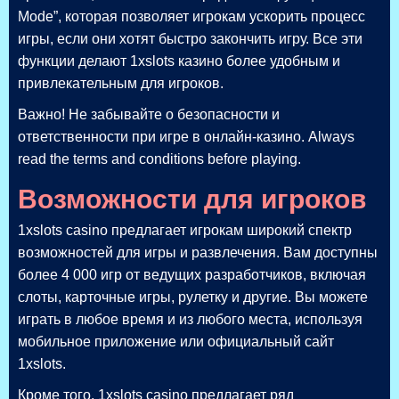
Mode”, которая позволяет игрокам ускорить процесс
игры, если они хотят быстро закончить игру. Все эти
функции делают 1xslots казино более удобным и
привлекательным для игроков.
Важно! Не забывайте о безопасности и
ответственности при игре в онлайн-казино. Always
read the terms and conditions before playing.
Возможности для игроков
1xslots casino предлагает игрокам широкий спектр
возможностей для игры и развлечения. Вам доступны
более 4 000 игр от ведущих разработчиков, включая
слоты, карточные игры, рулетку и другие. Вы можете
играть в любое время и из любого места, используя
мобильное приложение или официальный сайт
1xslots.
Кроме того, 1xslots casino предлагает ряд