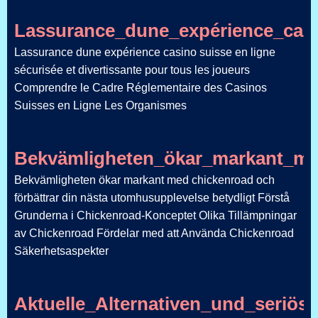
Lassurance_dune_expérience_casin
Lassurance dune expérience casino suisse en ligne
sécurisée et divertissante pour tous les joueurs
Comprendre le Cadre Réglementaire des Casinos
Suisses en Ligne Les Organismes
Bekvämligheten_ökar_markant_me
Bekvämligheten ökar markant med chickenroad och
förbättrar din nästa utomhusupplevelse betydligt Förstå
Grunderna i Chickenroad-Konceptet Olika Tillämpningar
av Chickenroad Fördelar med att Använda Chickenroad
Säkerhetsaspekter
Aktuelle_Alternativen_und_seriö