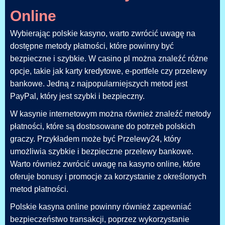
Online
Wybierając polskie kasyno, warto zwrócić uwagę na
dostępne metody płatności, które powinny być
bezpieczne i szybkie. W casino pl można znaleźć różne
opcje, takie jak karty kredytowe, e-portfele czy przelewy
bankowe. Jedną z najpopularniejszych metod jest
PayPal, który jest szybki i bezpieczny.
W kasynie internetowym można również znaleźć metody
płatności, które są dostosowane do potrzeb polskich
graczy. Przykładem może być Przelewy24, który
umożliwia szybkie i bezpieczne przelewy bankowe.
Warto również zwrócić uwagę na kasyno online, które
oferuje bonusy i promocje za korzystanie z określonych
metod płatności.
Polskie kasyna online powinny również zapewniać
bezpieczeństwo transakcji, poprzez wykorzystanie