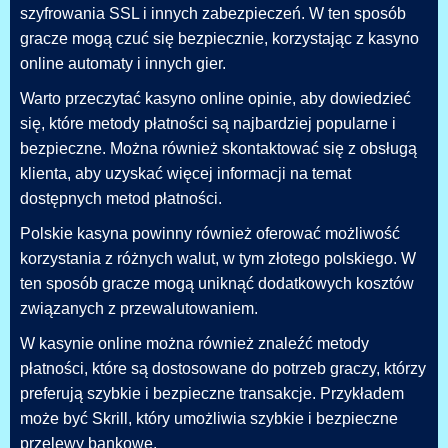
szyfrowania SSL i innych zabezpieczeń. W ten sposób
gracze mogą czuć się bezpiecznie, korzystając z kasyno
online automaty i innych gier.
Warto przeczytać kasyno online opinie, aby dowiedzieć
się, które metody płatności są najbardziej popularne i
bezpieczne. Można również skontaktować się z obsługą
klienta, aby uzyskać więcej informacji na temat
dostępnych metod płatności.
Polskie kasyna powinny również oferować możliwość
korzystania z różnych walut, w tym złotego polskiego. W
ten sposób gracze mogą uniknąć dodatkowych kosztów
związanych z przewalutowaniem.
W kasynie online można również znaleźć metody
płatności, które są dostosowane do potrzeb graczy, którzy
preferują szybkie i bezpieczne transakcje. Przykładem
może być Skrill, który umożliwia szybkie i bezpieczne
przelewy bankowe.