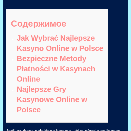
Содержимое
Jak Wybrać Najlepsze
Kasyno Online w Polsce
Bezpieczne Metody
Płatności w Kasynach
Online
Najlepsze Gry
Kasynowe Online w
Polsce