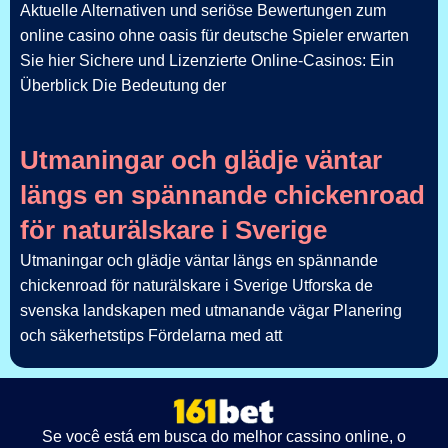
Aktuelle Alternativen und seriöse Bewertungen zum
online casino ohne oasis für deutsche Spieler erwarten
Sie hier Sichere und Lizenzierte Online-Casinos: Ein
Überblick Die Bedeutung der
Utmaningar och glädje väntar
längs en spännande chickenroad
för naturälskare i Sverige
Utmaningar och glädje väntar längs en spännande
chickenroad för naturälskare i Sverige Utforska de
svenska landskapen med utmanande vägar Planering
och säkerhetstips Fördelarna med att
Se você está em busca do melhor cassino online, o