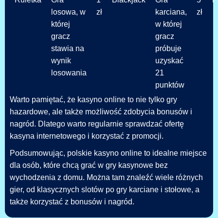
losowa, w
zł
karciana,
zł
której
w której
gracz
gracz
stawia na
próbuje
wynik
uzyskać
losowania
21
punktów
Warto pamiętać, że kasyno online to nie tylko gry
hazardowe, ale także możliwość zdobycia bonusów i
nagród. Dlatego warto regularnie sprawdzać ofertę
kasyna internetowego i korzystać z promocji.
Podsumowując, polskie kasyno online to idealne miejsce
dla osób, które chcą grać w gry kasynowe bez
wychodzenia z domu. Można tam znaleźć wiele różnych
gier, od klasycznych slotów po gry karciane i stołowe, a
także korzystać z bonusów i nagród.