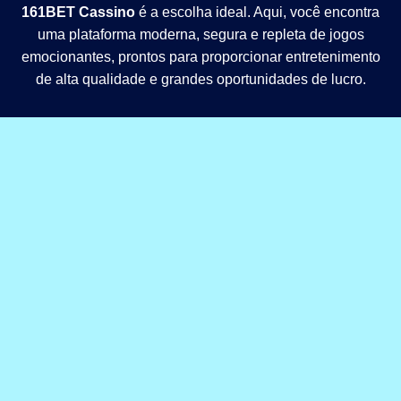
161BET Cassino
é a escolha ideal. Aqui, você encontra
uma plataforma moderna, segura e repleta de jogos
emocionantes, prontos para proporcionar entretenimento
de alta qualidade e grandes oportunidades de lucro.