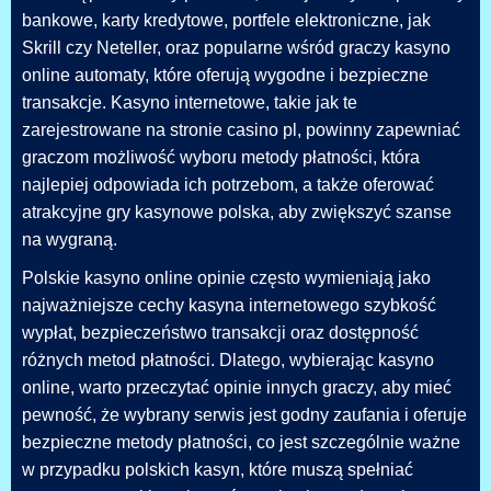
bankowe, karty kredytowe, portfele elektroniczne, jak
Skrill czy Neteller, oraz popularne wśród graczy kasyno
online automaty, które oferują wygodne i bezpieczne
transakcje. Kasyno internetowe, takie jak te
zarejestrowane na stronie casino pl, powinny zapewniać
graczom możliwość wyboru metody płatności, która
najlepiej odpowiada ich potrzebom, a także oferować
atrakcyjne gry kasynowe polska, aby zwiększyć szanse
na wygraną.
Polskie kasyno online opinie często wymieniają jako
najważniejsze cechy kasyna internetowego szybkość
wypłat, bezpieczeństwo transakcji oraz dostępność
różnych metod płatności. Dlatego, wybierając kasyno
online, warto przeczytać opinie innych graczy, aby mieć
pewność, że wybrany serwis jest godny zaufania i oferuje
bezpieczne metody płatności, co jest szczególnie ważne
w przypadku polskich kasyn, które muszą spełniać