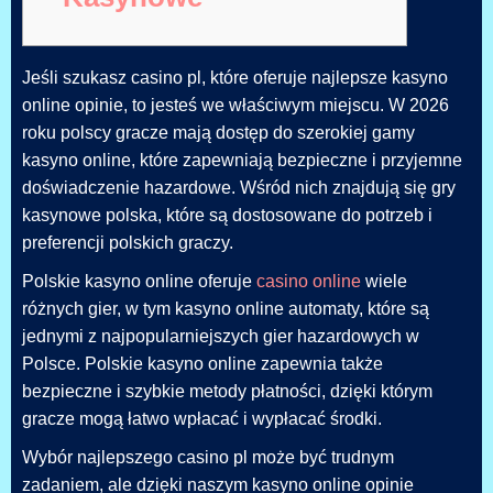
Jeśli szukasz casino pl, które oferuje najlepsze kasyno
online opinie, to jesteś we właściwym miejscu. W 2026
roku polscy gracze mają dostęp do szerokiej gamy
kasyno online, które zapewniają bezpieczne i przyjemne
doświadczenie hazardowe. Wśród nich znajdują się gry
kasynowe polska, które są dostosowane do potrzeb i
preferencji polskich graczy.
Polskie kasyno online oferuje
casino online
wiele
różnych gier, w tym kasyno online automaty, które są
jednymi z najpopularniejszych gier hazardowych w
Polsce. Polskie kasyno online zapewnia także
bezpieczne i szybkie metody płatności, dzięki którym
gracze mogą łatwo wpłacać i wypłacać środki.
Wybór najlepszego casino pl może być trudnym
zadaniem, ale dzięki naszym kasyno online opinie