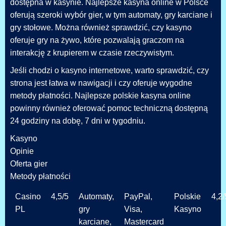
dostępna w kasynie. Najlepsze kasyna online w Polsce
oferują szeroki wybór gier, w tym automaty, gry karciane i
gry stołowe. Można również sprawdzić, czy kasyno
oferuje gry na żywo, które pozwalają graczom na
interakcję z krupierem w czasie rzeczywistym.
Jeśli chodzi o kasyno internetowe, warto sprawdzić, czy
strona jest łatwa w nawigacji i czy oferuje wygodne
metody płatności. Najlepsze polskie kasyna online
powinny również oferować pomoc techniczną dostępną
24 godziny na dobę, 7 dni w tygodniu.
Kasyno
Opinie
Oferta gier
Metody płatności
Casino
4,5/5
Automaty,
PayPal,
Polskie
4,2/
PL
gry
Visa,
Kasyno
karciane,
Mastercard