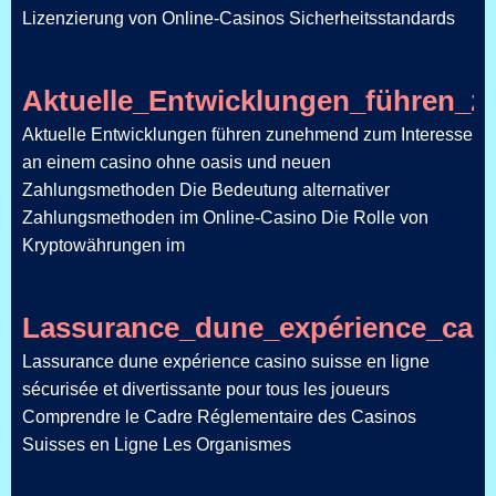
Lizenzierung von Online-Casinos Sicherheitsstandards
Aktuelle_Entwicklungen_führen_
Aktuelle Entwicklungen führen zunehmend zum Interesse
an einem casino ohne oasis und neuen
Zahlungsmethoden Die Bedeutung alternativer
Zahlungsmethoden im Online-Casino Die Rolle von
Kryptowährungen im
Lassurance_dune_expérience_casin
Lassurance dune expérience casino suisse en ligne
sécurisée et divertissante pour tous les joueurs
Comprendre le Cadre Réglementaire des Casinos
Suisses en Ligne Les Organismes