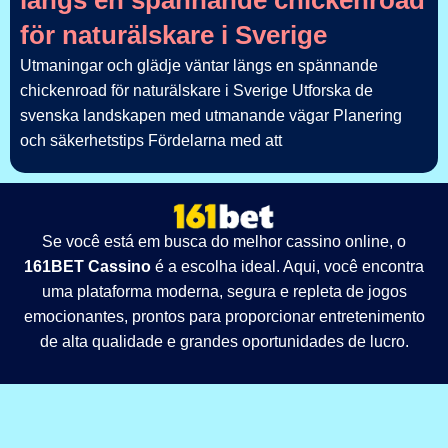
för naturälskare i Sverige
Utmaningar och glädje väntar längs en spännande
chickenroad för naturälskare i Sverige Utforska de
svenska landskapen med utmanande vägar Planering
och säkerhetstips Fördelarna med att
Se você está em busca do melhor cassino online, o
161BET Cassino
é a escolha ideal. Aqui, você encontra
uma plataforma moderna, segura e repleta de jogos
emocionantes, prontos para proporcionar entretenimento
de alta qualidade e grandes oportunidades de lucro.