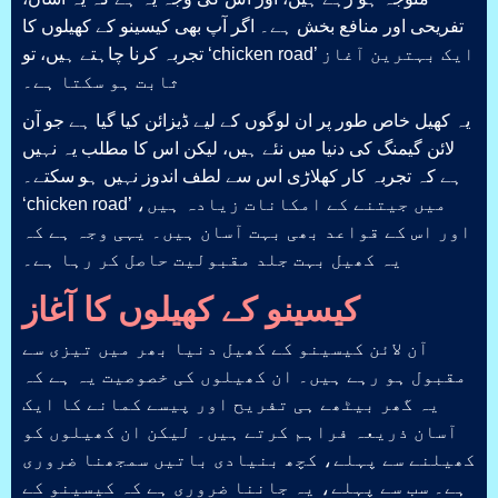
تفریحی اور منافع بخش ہے۔ اگر آپ بھی کیسینو کے کھیلوں کا
تجربہ کرنا چاہتے ہیں، تو ‘chicken road’ ایک بہترین آغاز
ثابت ہو سکتا ہے۔
یہ کھیل خاص طور پر ان لوگوں کے لیے ڈیزائن کیا گیا ہے جو آن
لائن گیمنگ کی دنیا میں نئے ہیں، لیکن اس کا مطلب یہ نہیں
ہے کہ تجربہ کار کھلاڑی اس سے لطف اندوز نہیں ہو سکتے۔
‘chicken road’ میں جیتنے کے امکانات زیادہ ہیں،
اور اس کے قواعد بھی بہت آسان ہیں۔ یہی وجہ ہے کہ
یہ کھیل بہت جلد مقبولیت حاصل کر رہا ہے۔
کیسینو کے کھیلوں کا آغاز
آن لائن کیسینو کے کھیل دنیا بھر میں تیزی سے
مقبول ہو رہے ہیں۔ ان کھیلوں کی خصوصیت یہ ہے کہ
یہ گھر بیٹھے ہی تفریح اور پیسے کمانے کا ایک
آسان ذریعہ فراہم کرتے ہیں۔ لیکن ان کھیلوں کو
کھیلنے سے پہلے، کچھ بنیادی باتیں سمجھنا ضروری
ہے۔ سب سے پہلے، یہ جاننا ضروری ہے کہ کیسینو کے