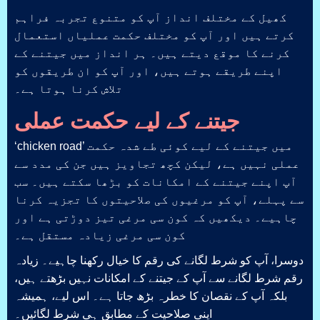
کھیل کے مختلف انداز آپ کو متنوع تجربہ فراہم
کرتے ہیں اور آپ کو مختلف حکمت عملیاں استعمال
کرنے کا موقع دیتے ہیں۔ ہر انداز میں جیتنے کے
اپنے طریقے ہوتے ہیں، اور آپ کو ان طریقوں کو
تلاش کرنا ہوتا ہے۔
جیتنے کے لیے حکمت عملی
‘chicken road’ میں جیتنے کے لیے کوئی طے شدہ حکمت
عملی نہیں ہے، لیکن کچھ تجاویز ہیں جن کی مدد سے
آپ اپنے جیتنے کے امکانات کو بڑھا سکتے ہیں۔ سب
سے پہلے، آپ کو مرغیوں کی صلاحیتوں کا تجزیہ کرنا
چاہیے۔ دیکھیں کہ کون سی مرغی تیز دوڑتی ہے اور
کون سی مرغی زیادہ مستقل ہے۔
دوسرا، آپ کو شرط لگانے کی رقم کا خیال رکھنا چاہیے۔ زیادہ
رقم شرط لگانے سے آپ کے جیتنے کے امکانات نہیں بڑھتے ہیں،
بلکہ آپ کے نقصان کا خطرہ بڑھ جاتا ہے۔ اس لیے، ہمیشہ
اپنی صلاحیت کے مطابق ہی شرط لگائیں۔