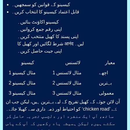
کیسینو کے قوانین کو سمجھیں۔
قابل اعتماد کیسینو کا انتخاب کریں۔
کیسینو اکاؤنٹ بنائیں۔
اپنی رقم جمع کروانیں۔
اپنی پسند کا کھیل منتخب کریں۔
شرط لگائیں اور کھیل کا आनंद لیں۔
اپنی جیت حاصل کریں۔
معیار
لائسنس
کیسینو
اچھے
مثال لائسنس 1
مثال کیسینو 1
بہترین
مثال لائسنس 2
مثال کیسینو 2
معمولی
مثال لائسنس 3
مثال کیسینو 3
آن لائن جوئے کے کھیل تفریح کے لیے بہترین ہیں، لیکن جب ان
کو احتیاط اور ذمہ داری سے کھیلا جائے۔ ‘chicken road’ کے
ساتھ، آپ ایک منفرد اور دلچسپ تجربہ حاصل کر
سکتے ہیں، لیکن ہمیشہ یاد رکھیں کہ آپ کے پاس