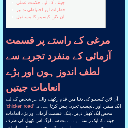
جیتنے کے لیے حکمت عملی
خطرات اور احتیاطی تدابیر
آن لائن کیسینو کا مستقبل
مرغی کے راستے پر قسمت
آزمائی کے منفرد تجربے سے
لطف اندوز ہوں اور بڑے
انعامات جیتیں
آن لائن کیسینو کی دنیا میں قدم رکھنے والے ہر شخص کے لیے
‘ ایک منفرد اور دلچسپ تجربہ پیش کرتا ہے۔ یہ
chicken road
‘
محض ایک کھیل نہیں، بلکہ قسمت آزمانے اور بڑے انعامات
جیتنے کا ایک راستہ ہے۔ بہت سے لوگ اس کھیل کی طرف
متوجہ ہو رہے ہیں، اور اس کی وجہ یہ ہے کہ یہ آسان،