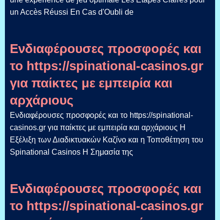
un Accès Réussi En Cas d'Oubli de
Ενδιαφέρουσες προσφορές και
το https://spinational-casinos.gr
για παίκτες με εμπειρία και
αρχάριους
Ενδιαφέρουσες προσφορές και το https://spinational-
casinos.gr για παίκτες με εμπειρία και αρχάριους Η
Εξέλιξη των Διαδικτυακών Καζίνο και η Τοποθέτηση του
Spinational Casinos Η Σημασία της
Ενδιαφέρουσες προσφορές και
το https://spinational-casinos.gr