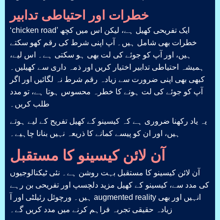
خطرات اور احتیاطی تدابیر
‘chicken road’ ایک تفریحی کھیل ہے، لیکن اس میں کچھ
خطرات بھی شامل ہیں۔ آپ اپنی شرط کی رقم کھو سکتے
ہیں، اور آپ کو جوئے کی لت بھی ہو سکتی ہے۔ اس لیے،
ہمیشہ احتیاطی تدابیر اختیار کریں اور ذمہ داری سے کھیلیں۔
کبھی بھی اپنی ضرورت سے زیادہ رقم شرط نہ لگائیں اور اگر
آپ کو جوئے کی لت ہونے کا خطرہ محسوس ہوتا ہے، تو مدد
طلب کریں۔
یہ یاد رکھنا ضروری ہے کہ کیسینو کے کھیل تفریح کے لیے ہوتے
ہیں، اور ان کو پیسے کمانے کا ذریعہ نہیں بنانا چاہیے۔
آن لائن کیسینو کا مستقبل
آن لائن کیسینو کا مستقبل بہت روشن ہے۔ نئی ٹیکنالوجیوں
کی مدد سے، کیسینو کے کھیل مزید دلچسپ اور تفریحی بن رہے
ہیں۔ ورچوئل رئیلٹی اور آ augmented reality انہیں اور بھی
زیادہ حقیقی تجربہ فراہم کرنے میں مدد کریں گے۔