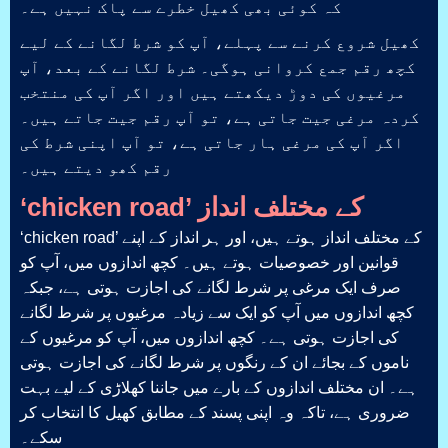
کہ کوئی بھی کھیل خطرے سے پاک نہیں ہے۔
کھیل شروع کرنے سے پہلے، آپ کو شرط لگانے کے لیے
کچھ رقم جمع کروانی ہوگی۔ شرط لگانے کے بعد، آپ
مرغیوں کی دوڑ دیکھتے ہیں اور اگر آپ کی منتخب
کردہ مرغی جیت جاتی ہے، تو آپ رقم جیت جاتے ہیں۔
اگر آپ کی مرغی ہار جاتی ہے، تو آپ اپنی شرط کی
رقم کھو دیتے ہیں۔
‘chicken road’ کے مختلف انداز
‘chicken road’ کے مختلف انداز ہوتے ہیں، اور ہر انداز کے اپنے
قوانین اور خصوصیات ہوتے ہیں۔ کچھ اندازوں میں، آپ کو
صرف ایک مرغی پر شرط لگانے کی اجازت ہوتی ہے، جبکہ
کچھ اندازوں میں آپ کو ایک سے زیادہ مرغیوں پر شرط لگانے
کی اجازت ہوتی ہے۔ کچھ اندازوں میں، آپ کو مرغیوں کے
ناموں کے بجائے ان کے رنگوں پر شرط لگانے کی اجازت ہوتی
ہے۔ ان مختلف اندازوں کے بارے میں جاننا کھلاڑی کے لیے بہت
ضروری ہے، تاکہ وہ اپنی پسند کے مطابق کھیل کا انتخاب کر
سکے۔