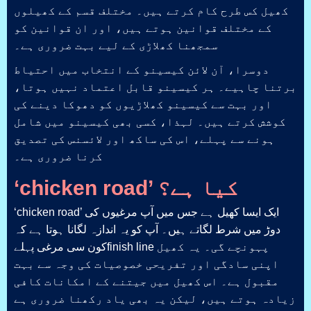
کھیل کس طرح کام کرتے ہیں۔ مختلف قسم کے کھیلوں
کے مختلف قوانین ہوتے ہیں، اور ان قوانین کو
سمجھنا کھلاڑی کے لیے بہت ضروری ہے۔
دوسرا، آن لائن کیسینو کے انتخاب میں احتیاط
برتنا چاہیے۔ ہر کیسینو قابل اعتماد نہیں ہوتا،
اور بہت سے کیسینو کھلاڑیوں کو دھوکا دینے کی
کوشش کرتے ہیں۔ لہذا، کسی بھی کیسینو میں شامل
ہونے سے پہلے، اس کی ساکھ اور لائسنس کی تصدیق
کرنا ضروری ہے۔
‘chicken road’ کیا ہے؟
‘chicken road’ ایک ایسا کھیل ہے جس میں آپ مرغیوں کی
دوڑ میں شرط لگاتے ہیں۔ آپ کو یہ اندازہ لگانا ہوتا ہے کہ
کون سی مرغی پہلےfinish line پہونچے گی۔ یہ کھیل
اپنی سادگی اور تفریحی خصوصیات کی وجہ سے بہت
مقبول ہے۔ اس کھیل میں جیتنے کے امکانات کافی
زیادہ ہوتے ہیں، لیکن یہ بھی یاد رکھنا ضروری ہے