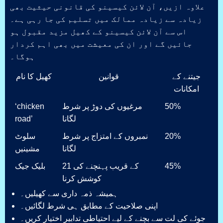
علاوہ ازیں، آن لائن کیسینو کی قانونی حیثیت بھی
زیادہ سے زیادہ ممالک میں تسلیم کی جا رہی ہے۔
اس سے آن لائن کیسینو کے کھیل مزید مقبول ہو
جائیں گے اور ان کی معیشت میں بھی اہم کردار
ہوگا۔
جیتنے کے
قوانین
کھیل کا نام
امکانات
50%
مرغیوں کی دوڑ پر شرط
‘chicken
لگانا
road’
20%
نمبروں کے امتزاج پر شرط
سلوٹ
لگانا
مشینیں
45%
21 کے قریب پہنچنے کی
بلیک جیک
کوشش کرنا
ہمیشہ ذمہ داری سے کھیلیں۔
اپنی صلاحیت کے مطابق ہی شرط لگائیں۔
جوئے کی لت سے بچنے کے لیے احتیاطی تدابیر اختیار کریں۔