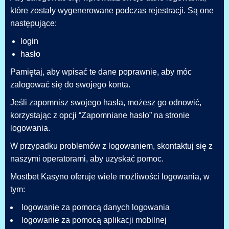
które zostały wygenerowane podczas rejestracji. Są one
następujące:
login
hasło
Pamiętaj, aby wpisać te dane poprawnie, aby móc
zalogować się do swojego konta.
Jeśli zapomnisz swojego hasła, możesz go odnowić,
korzystając z opcji “Zapomniane hasło” na stronie
logowania.
W przypadku problemów z logowaniem, skontaktuj się z
naszymi operatorami, aby uzyskać pomoc.
Mostbet Kasyno oferuje wiele możliwości logowania, w
tym:
logowanie za pomocą danych logowania
logowanie za pomocą aplikacji mobilnej