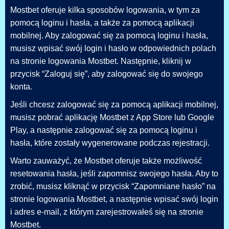
Mostbet oferuje kilka sposobów logowania, w tym za
pomocą loginu i hasła, a także za pomocą aplikacji
mobilnej. Aby zalogować się za pomocą loginu i hasła,
musisz wpisać swój login i hasło w odpowiednich polach
na stronie logowania Mostbet. Następnie, kliknij w
przycisk “Zaloguj się”, aby zalogować się do swojego
konta.
Jeśli chcesz zalogować się za pomocą aplikacji mobilnej,
musisz pobrać aplikację Mostbet z App Store lub Google
Play, a następnie zalogować się za pomocą loginu i
hasła, które zostały wygenerowane podczas rejestracji.
Warto zauważyć, że Mostbet oferuje także możliwość
resetowania hasła, jeśli zapomnisz swojego hasła. Aby to
zrobić, musisz kliknąć w przycisk “Zapomniane hasło” na
stronie logowania Mostbet, a następnie wpisać swój login
i adres e-mail, z którym zarejestrowałeś się na stronie
Mostbet.