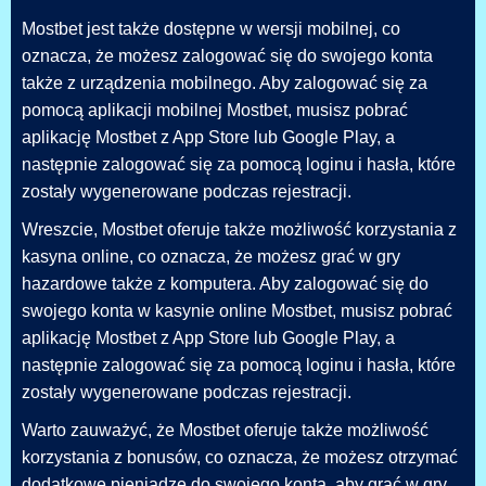
Mostbet jest także dostępne w wersji mobilnej, co
oznacza, że możesz zalogować się do swojego konta
także z urządzenia mobilnego. Aby zalogować się za
pomocą aplikacji mobilnej Mostbet, musisz pobrać
aplikację Mostbet z App Store lub Google Play, a
następnie zalogować się za pomocą loginu i hasła, które
zostały wygenerowane podczas rejestracji.
Wreszcie, Mostbet oferuje także możliwość korzystania z
kasyna online, co oznacza, że możesz grać w gry
hazardowe także z komputera. Aby zalogować się do
swojego konta w kasynie online Mostbet, musisz pobrać
aplikację Mostbet z App Store lub Google Play, a
następnie zalogować się za pomocą loginu i hasła, które
zostały wygenerowane podczas rejestracji.
Warto zauważyć, że Mostbet oferuje także możliwość
korzystania z bonusów, co oznacza, że możesz otrzymać
dodatkowe pieniądze do swojego konta, aby grać w gry