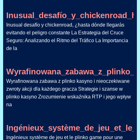
Inusual_desafío_y_chickenroad_ha
Inusual desafío y chickenroad, ¿hasta dónde llegarás
evitando el peligro constante La Estrategia del Cruce
Seguro: Analizando el Ritmo del Tráfico La Importancia
de la
Wyrafinowana_zabawa_z_plinko_ka
Wyrafinowana zabawa z plinko kasyno i nieoczekiwane
zwroty akcji dla każdego gracza Strategie i szanse w
plinko kasyno Zrozumienie wskaźnika RTP i jego wpływ
na
Ingénieux_système_de_jeu_et_le_
Ingénieux système de jeu et le plinko game pour une