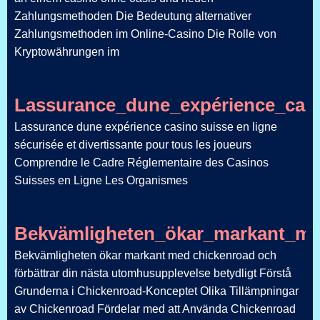
Zahlungsmethoden Die Bedeutung alternativer
Zahlungsmethoden im Online-Casino Die Rolle von
Kryptowährungen im
Lassurance_dune_expérience_casin
Lassurance dune expérience casino suisse en ligne
sécurisée et divertissante pour tous les joueurs
Comprendre le Cadre Réglementaire des Casinos
Suisses en Ligne Les Organismes
Bekvämligheten_ökar_markant_me
Bekvämligheten ökar markant med chickenroad och
förbättrar din nästa utomhusupplevelse betydligt Förstå
Grunderna i Chickenroad-Konceptet Olika Tillämpningar
av Chickenroad Fördelar med att Använda Chickenroad