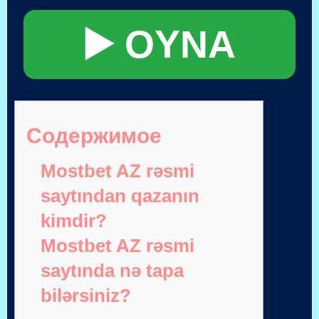
▶️ OYNA
Содержимое
Mostbet AZ rəsmi
saytından qazanın
kimdir?
Mostbet AZ rəsmi
saytında nə tapa
bilərsiniz?