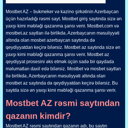
Mostbet AZ – bukmeker və kazino şirkətinin Azerbaycan
üçün hazırladığı rəsmi sayt. Mostbet giriş saytında sizə ən
yaxşı kimi məbləği qazanma şansı verir. Mostbet.com və
mostbet.az saytları ilə birlikdə, Azerbaycanın məsuliyyəti
altında olan mosbet azerbaycan saytında də
qeydiyyatdan keçirə bilərsiz. Mostbet az saytında sizə ən
yaxşı kimi məbləği qazanma şansı verir. Mostbet az
qeydiyyat prosesini əks etmək üçün sadə bir qaydada
məlumatları daxil edə bilərsiz. Mostbet və mosbet saytları
ilə birlikdə, Azerbaycanın məsuliyyəti altında olan
mostbet az saytında də qeydiyyatdan keçirə bilərsiz. Bu
saytda sizə ən yaxşı kimi məbləği qazanma şansı verir.
Mostbet AZ rəsmi saytından
qazanın kimdir?
Mostbet AZ rəsmi saytından qazanın adı, bu saytın