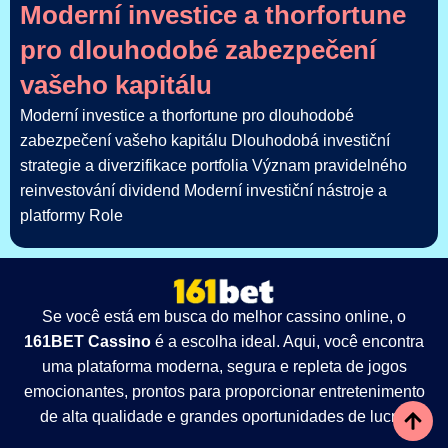
Moderní investice a thorfortune
pro dlouhodobé zabezpečení
vašeho kapitálu
Moderní investice a thorfortune pro dlouhodobé
zabezpečení vašeho kapitálu Dlouhodobá investiční
strategie a diverzifikace portfolia Význam pravidelného
reinvestování dividend Moderní investiční nástroje a
platformy Role
Se você está em busca do melhor cassino online, o
161BET Cassino
é a escolha ideal. Aqui, você encontra
uma plataforma moderna, segura e repleta de jogos
emocionantes, prontos para proporcionar entretenimento
de alta qualidade e grandes oportunidades de lucro.