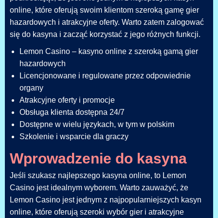
online, które oferują swoim klientom szeroką gamę gier
hazardowych i atrakcyjne oferty. Warto zatem zalogować
się do kasyna i zacząć korzystać z jego różnych funkcji.
Lemon Casino – kasyno online z szeroką gamą gier
hazardowych
Licencjonowane i regulowane przez odpowiednie
organy
Atrakcyjne oferty i promocje
Obsługa klienta dostępna 24/7
Dostępne w wielu językach, w tym w polskim
Szkolenie i wsparcie dla graczy
Wprowadzenie do kasyna
Jeśli szukasz najlepszego kasyna online, to Lemon
Casino jest idealnym wyborem. Warto zauważyć, że
Lemon Casino jest jednym z najpopularniejszych kasyn
online, które oferują szeroki wybór gier i atrakcyjne