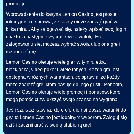
promocje.
Wprowadzenie do kasyna Lemon Casino jest proste i
intuicyjne, co sprawia, że każdy może zacząć grać w
kilka minut. Aby zalogować się, należy wpisać swój login
i hasło, a następnie wybrać swoją walutę. Po
zalogowaniu się, możesz wybrać swoją ulubioną grę i
rozpocząć grę.
Lemon Casino oferuje wiele gier, w tym ruletka,
blackjacka, video poker i wiele innych. Każda gra jest
dostępna w różnych wariantach, co sprawia, że każdy
może znaleźć grę, która pasuje do jego gustu. Ponadto,
Lemon Casino oferuje wiele promocji i bonusów, które
mogą pomóc ci zwiększyć swoje szanse na wygraną.
Jeśli szukasz kasyna, które oferuje najlepsze warunki do
gry, to Lemon Casino jest idealnym wyborem. Zaloguj się
dziś i zacznij grać w swoją ulubioną grę!