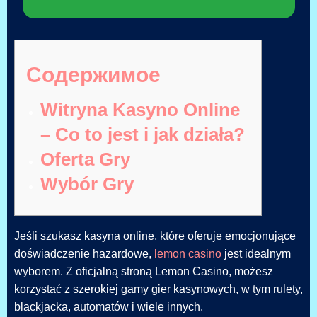
Содержимое
Witryna Kasyno Online
– Co to jest i jak działa?
Oferta Gry
Wybór Gry
Jeśli szukasz kasyna online, które oferuje emocjonujące
doświadczenie hazardowe,
lemon casino
jest idealnym
wyborem. Z oficjalną stroną Lemon Casino, możesz
korzystać z szerokiej gamy gier kasynowych, w tym rulety,
blackjacka, automatów i wiele innych.