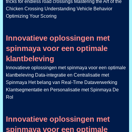
tricks for endless road crossings Mastering the Art of the
Chicken Crossing Understanding Vehicle Behavior
Optimizing Your Scoring
Innovatieve oplossingen met
spinmaya voor een optimale
klantbeleving
Innovatieve oplossingen met spinmaya voor een optimale
klantbeleving Data-integratie en Centralisatie met
Spinmaya Het belang van Real-Time Dataverwerking
Klantsegmentatie en Personalisatie met Spinmaya De
Rol
Innovatieve oplossingen met
spinmaya voor een optimale