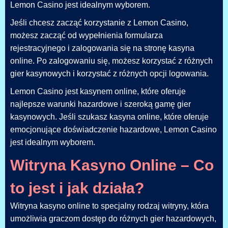
Lemon Casino jest idealnym wyborem.
Jeśli chcesz zacząć korzystanie z Lemon Casino,
możesz zacząć od wypełnienia formularza
rejestracyjnego i zalogowania się na stronę kasyna
online. Po zalogowaniu się, możesz korzystać z różnych
gier kasynowych i korzystać z różnych opcji logowania.
Lemon Casino jest kasynem online, które oferuje
najlepsze warunki hazardowe i szeroką gamę gier
kasynowych. Jeśli szukasz kasyna online, które oferuje
emocjonujące doświadczenie hazardowe, Lemon Casino
jest idealnym wyborem.
Witryna Kasyno Online – Co
to jest i jak działa?
Witryna kasyno online to specjalny rodzaj witryny, która
umożliwia graczom dostęp do różnych gier hazardowych,