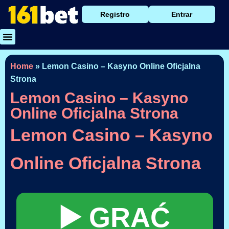
Registro
Entrar
Baixar Aplicativo
Caça Níqueis
Cassino Ao Vivo
Home
»
Lemon Casino – Kasyno Online Oficjalna
Strona
Lemon Casino – Kasyno
Online Oficjalna Strona
Lemon Casino – Kasyno
Online Oficjalna Strona
▶️ GRAĆ