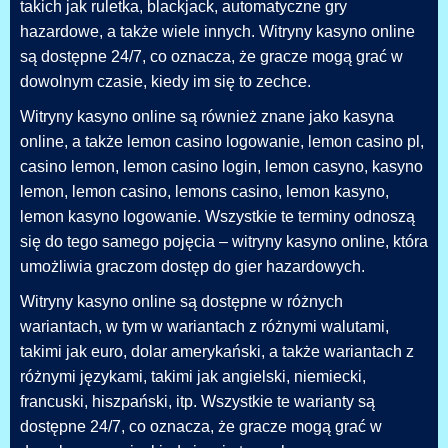
takich jak ruletka, blackjack, automatyczne gry
hazardowe, a także wiele innych. Witryny kasyno online
są dostępne 24/7, co oznacza, że gracze mogą grać w
dowolnym czasie, kiedy im się to zechce.
Witryny kasyno online są również znane jako kasyna
online, a także lemon casino logowanie, lemon casino pl,
casino lemon, lemon casino login, lemon casyno, kasyno
lemon, lemon casino, lemons casino, lemon kasyno,
lemon kasyno logowanie. Wszystkie te terminy odnoszą
się do tego samego pojęcia – witryny kasyno online, która
umożliwia graczom dostęp do gier hazardowych.
Witryny kasyno online są dostępne w różnych
wariantach, w tym w wariantach z różnymi walutami,
takimi jak euro, dolar amerykański, a także wariantach z
różnymi językami, takimi jak angielski, niemiecki,
francuski, hiszpański, itp. Wszystkie te warianty są
dostępne 24/7, co oznacza, że gracze mogą grać w