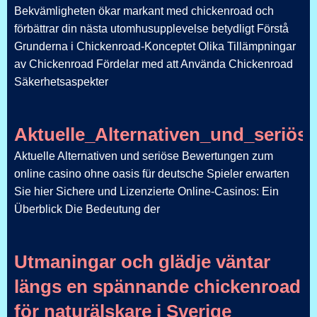
Bekvämligheten ökar markant med chickenroad och
förbättrar din nästa utomhusupplevelse betydligt Förstå
Grunderna i Chickenroad-Konceptet Olika Tillämpningar
av Chickenroad Fördelar med att Använda Chickenroad
Säkerhetsaspekter
Aktuelle_Alternativen_und_seriö
Aktuelle Alternativen und seriöse Bewertungen zum
online casino ohne oasis für deutsche Spieler erwarten
Sie hier Sichere und Lizenzierte Online-Casinos: Ein
Überblick Die Bedeutung der
Utmaningar och glädje väntar
längs en spännande chickenroad
för naturälskare i Sverige