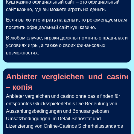
Куш казино официальный сайт – это официальный
сайт казино, где вы можете играть на деньги.
Если вы хотите играть на деньги, то рекомендуем вам
посетить официальный сайт куш казино.
В любом случае, игроки должны помнить о правилах и
условиях игры, а также о своих финансовых
возможностях.
Anbieter_vergleichen_und_casino
– копія
Anbieter vergleichen und casino ohne oasis finden für
entspanntes Glücksspielerlebnis Die Bedeutung von
Auszahlungsbedingungen und Bonusangeboten
Umsatzbedingungen im Detail Seriösität und
Lizenzierung von Online-Casinos Sicherheitsstandards