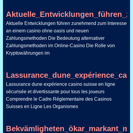
Aktuelle_Entwicklungen_führen_
Aktuelle Entwicklungen führen zunehmend zum Interesse
an einem casino ohne oasis und neuen
Zahlungsmethoden Die Bedeutung alternativer
Zahlungsmethoden im Online-Casino Die Rolle von
Kryptowährungen im
Lassurance_dune_expérience_casin
Lassurance dune expérience casino suisse en ligne
sécurisée et divertissante pour tous les joueurs
Comprendre le Cadre Réglementaire des Casinos
Suisses en Ligne Les Organismes
Bekvämligheten_ökar_markant_me