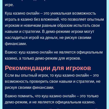
игре.
Куш казино онлайн – это уникальная возможность
играть в казино без вложений, что позволяет опытным
игрокам и новичкам равным образом испытать свои
навыки и стратегии. В демо-режиме игроки могут
насладиться игрой на деньги, не рискуя своими
финансами.
Важно: куш казино онлайн не является официальным
казино, а только демо-режим для игроков.
Рекомендации для игроков
Если вы опытный игрок, то куш казино онлайн – это
возможность проверить свои навыки и стратегии, не
рискуя своими финансами.
Важно помнить, что куш казино онлайн – это только
демо-режим, и не является официальным казино.