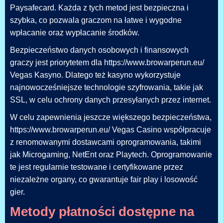
Paysafecard. Każda z tych metod jest bezpieczna i
szybka, co pozwala graczom na łatwe i wygodne
wpłacanie oraz wypłacanie środków.
Bezpieczeństwo danych osobowych i finansowych
graczy jest priorytetem dla https://www.browarperun.eu/
Vegas Kasyno. Dlatego też kasyno wykorzystuje
najnowocześniejsze technologie szyfrowania, takie jak
SSL, w celu ochrony danych przesyłanych przez internet.
W celu zapewnienia jeszcze większego bezpieczeństwa,
https://www.browarperun.eu/ Vegas Casino współpracuje
z renomowanymi dostawcami oprogramowania, takimi
jak Microgaming, NetEnt oraz Playtech. Oprogramowanie
te jest regularnie testowane i certyfikowane przez
niezależne organy, co gwarantuje fair play i losowość
gier.
Metody płatności dostępne na