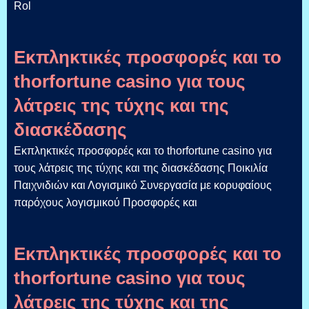
Rol
Εκπληκτικές προσφορές και το
thorfortune casino για τους
λάτρεις της τύχης και της
διασκέδασης
Εκπληκτικές προσφορές και το thorfortune casino για
τους λάτρεις της τύχης και της διασκέδασης Ποικιλία
Παιχνιδιών και Λογισμικό Συνεργασία με κορυφαίους
παρόχους λογισμικού Προσφορές και
Εκπληκτικές προσφορές και το
thorfortune casino για τους
λάτρεις της τύχης και της