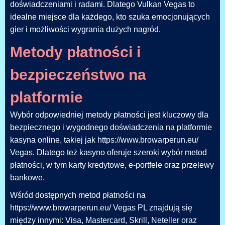
doświadczeniami i radami. Dlatego Vulkan Vegas to
idealne miejsce dla każdego, kto szuka emocjonujących
gier i możliwości wygrania dużych nagród.
Metody płatności i
bezpieczeństwo na
platformie
Wybór odpowiedniej metody płatności jest kluczowy dla
bezpiecznego i wygodnego doświadczenia na platformie
kasyna online, takiej jak https://www.browarperun.eu/
Vegas. Dlatego też kasyno oferuje szeroki wybór metod
płatności, w tym karty kredytowe, e-portfele oraz przelewy
bankowe.
Wśród dostępnych metod płatności na
https://www.browarperun.eu/ Vegas PL znajdują się
między innymi: Visa, Mastercard, Skrill, Neteller oraz