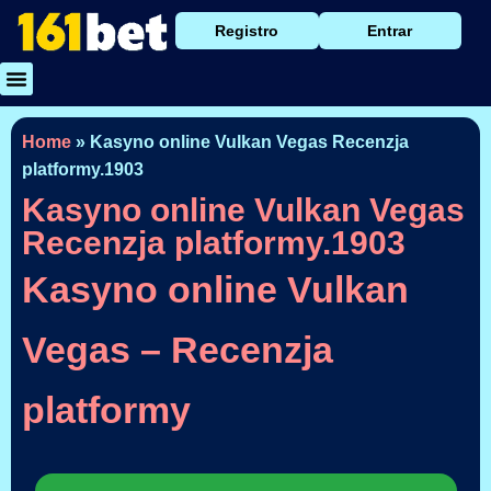
Registro
Entrar
Baixar Aplicativo
Caça Níqueis
Cassino Ao Vivo
Home
»
Kasyno online Vulkan Vegas Recenzja
platformy.1903
Kasyno online Vulkan Vegas
Recenzja platformy.1903
Kasyno online Vulkan
Vegas – Recenzja
platformy