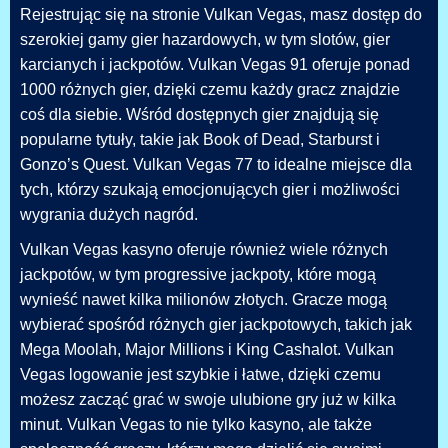
Rejestrując się na stronie Vulkan Vegas, masz dostęp do
szerokiej gamy gier hazardowych, w tym slotów, gier
karcianych i jackpotów. Vulkan Vegas 91 oferuje ponad
1000 różnych gier, dzięki czemu każdy gracz znajdzie
coś dla siebie. Wśród dostępnych gier znajdują się
popularne tytuły, takie jak Book of Dead, Starburst i
Gonzo’s Quest. Vulkan Vegas 77 to idealne miejsce dla
tych, którzy szukają emocjonujących gier i możliwości
wygrania dużych nagród.
Vulkan Vegas kasyno oferuje również wiele różnych
jackpotów, w tym progressive jackpoty, które mogą
wynieść nawet kilka milionów złotych. Gracze mogą
wybierać spośród różnych gier jackpotowych, takich jak
Mega Moolah, Major Millions i King Cashalot. Vulkan
Vegas logowanie jest szybkie i łatwe, dzięki czemu
możesz zacząć grać w swoje ulubione gry już w kilka
minut. Vulkan Vegas to nie tylko kasyno, ale także