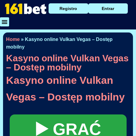
Registro
Entrar
Baixar Aplicativo
Caça Níqueis
Cassino Ao Vivo
Home
»
Kasyno online Vulkan Vegas – Dostęp
mobilny
Kasyno online Vulkan Vegas
– Dostęp mobilny
Kasyno online Vulkan
Vegas – Dostęp mobilny
▶️ GRAĆ