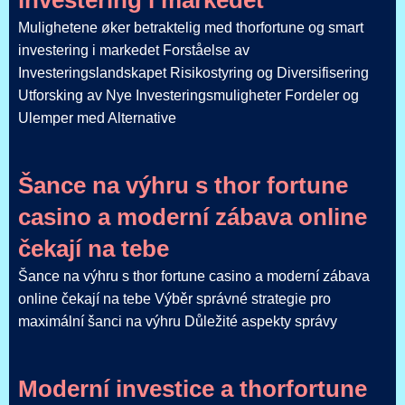
Mulighetene øker betraktelig med thorfortune og smart
investering i markedet Forståelse av
Investeringslandskapet Risikostyring og Diversifisering
Utforsking av Nye Investeringsmuligheter Fordeler og
Ulemper med Alternative
Šance na výhru s thor fortune
casino a moderní zábava online
čekají na tebe
Šance na výhru s thor fortune casino a moderní zábava
online čekají na tebe Výběr správné strategie pro
maximální šanci na výhru Důležité aspekty správy
Moderní investice a thorfortune