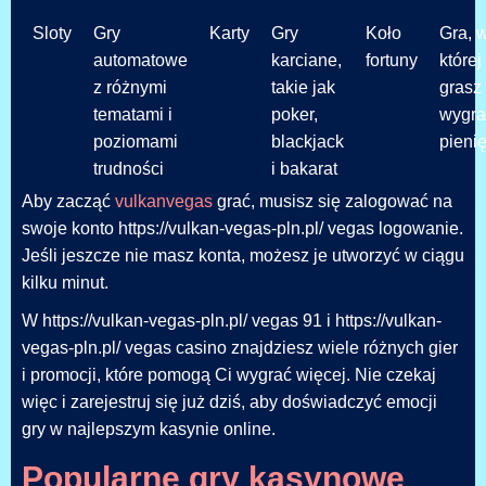
Sloty
Gry
Karty
Gry
Koło
Gra, 
automatowe
karciane,
fortuny
której
z różnymi
takie jak
grasz
tematami i
poker,
wygr
poziomami
blackjack
pieni
trudności
i bakarat
Aby zacząć
vulkanvegas
grać, musisz się zalogować na
swoje konto https://vulkan-vegas-pln.pl/ vegas logowanie.
Jeśli jeszcze nie masz konta, możesz je utworzyć w ciągu
kilku minut.
W https://vulkan-vegas-pln.pl/ vegas 91 i https://vulkan-
vegas-pln.pl/ vegas casino znajdziesz wiele różnych gier
i promocji, które pomogą Ci wygrać więcej. Nie czekaj
więc i zarejestruj się już dziś, aby doświadczyć emocji
gry w najlepszym kasynie online.
Popularne gry kasynowe