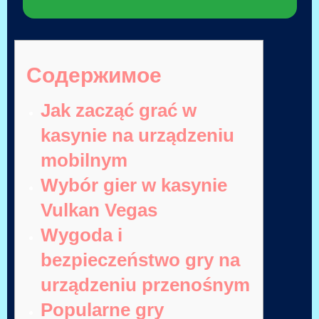
Содержимое
Jak zacząć grać w
kasynie na urządzeniu
mobilnym
Wybór gier w kasynie
Vulkan Vegas
Wygoda i
bezpieczeństwo gry na
urządzeniu przenośnym
Popularne gry