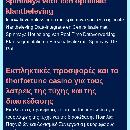
spinmaya voor een optimale
klantbeleving
Innovatieve oplossingen met spinmaya voor een optimale
klantbeleving Data-integratie en Centralisatie met
Spinmaya Het belang van Real-Time Dataverwerking
Klantsegmentatie en Personalisatie met Spinmaya De
Rol
Εκπληκτικές προσφορές και το
thorfortune casino για τους
λάτρεις της τύχης και της
διασκέδασης
Εκπληκτικές προσφορές και το thorfortune casino για
τους λάτρεις της τύχης και της διασκέδασης Ποικιλία
Παιχνιδιών και Λογισμικό Συνεργασία με κορυφαίους