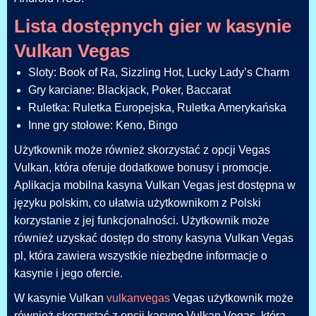
Lista dostępnych gier w kasynie
Vulkan Vegas
Sloty: Book of Ra, Sizzling Hot, Lucky Lady’s Charm
Gry karciane: Blackjack, Poker, Baccarat
Ruletka: Ruletka Europejska, Ruletka Amerykańska
Inne gry stołowe: Keno, Bingo
Użytkownik może również skorzystać z opcji Vegas
Vulkan, która oferuje dodatkowe bonusy i promocje.
Aplikacja mobilna kasyna Vulkan Vegas jest dostępna w
języku polskim, co ułatwia użytkownikom z Polski
korzystanie z jej funkcjonalności. Użytkownik może
również uzyskać dostęp do strony kasyna Vulkan Vegas
pl, która zawiera wszystkie niezbędne informacje o
kasynie i jego ofercie.
W kasynie Vulkan
vulkanvegas
Vegas użytkownik może
również skorzystać z opcji kasyno Vulkan Vegas, która