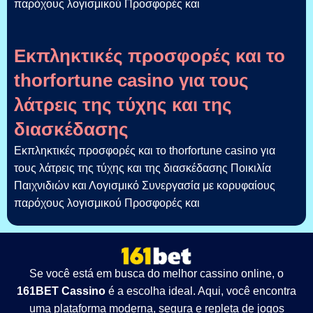
παρόχους λογισμικού Προσφορές και
Εκπληκτικές προσφορές και το
thorfortune casino για τους
λάτρεις της τύχης και της
διασκέδασης
Εκπληκτικές προσφορές και το thorfortune casino για
τους λάτρεις της τύχης και της διασκέδασης Ποικιλία
Παιχνιδιών και Λογισμικό Συνεργασία με κορυφαίους
παρόχους λογισμικού Προσφορές και
Se você está em busca do melhor cassino online, o
161BET Cassino
é a escolha ideal. Aqui, você encontra
uma plataforma moderna, segura e repleta de jogos