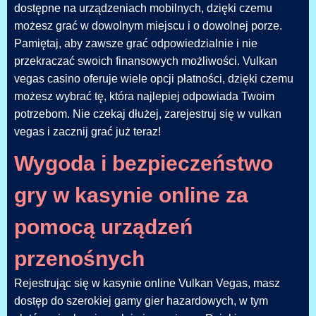
dostępne na urządzeniach mobilnych, dzięki czemu
możesz grać w dowolnym miejscu i o dowolnej porze.
Pamiętaj, aby zawsze grać odpowiedzialnie i nie
przekraczać swoich finansowych możliwości. Vulkan
vegas casino oferuje wiele opcji płatności, dzięki czemu
możesz wybrać tę, która najlepiej odpowiada Twoim
potrzebom. Nie czekaj dłużej, zarejestruj się w vulkan
vegas i zacznij grać już teraz!
Wygoda i bezpieczeństwo
gry w kasynie online za
pomocą urządzeń
przenośnych
Rejestrując się w kasynie online Vulkan Vegas, masz
dostęp do szerokiej gamy gier hazardowych, w tym