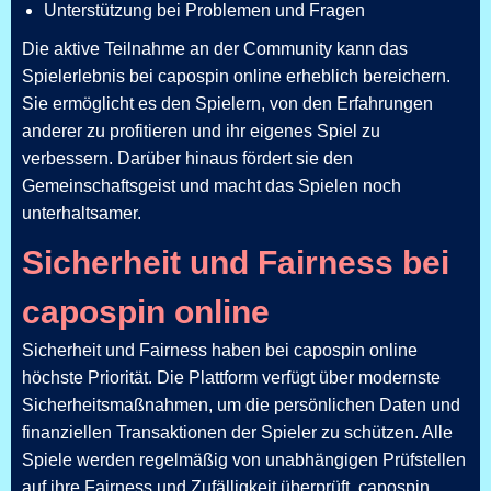
Unterstützung bei Problemen und Fragen
Die aktive Teilnahme an der Community kann das
Spielerlebnis bei capospin online erheblich bereichern.
Sie ermöglicht es den Spielern, von den Erfahrungen
anderer zu profitieren und ihr eigenes Spiel zu
verbessern. Darüber hinaus fördert sie den
Gemeinschaftsgeist und macht das Spielen noch
unterhaltsamer.
Sicherheit und Fairness bei
capospin online
Sicherheit und Fairness haben bei capospin online
höchste Priorität. Die Plattform verfügt über modernste
Sicherheitsmaßnahmen, um die persönlichen Daten und
finanziellen Transaktionen der Spieler zu schützen. Alle
Spiele werden regelmäßig von unabhängigen Prüfstellen
auf ihre Fairness und Zufälligkeit überprüft. capospin