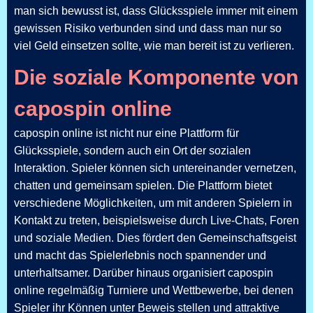
man sich bewusst ist, dass Glücksspiele immer mit einem
gewissen Risiko verbunden sind und dass man nur so
viel Geld einsetzen sollte, wie man bereit ist zu verlieren.
Die soziale Komponente von
capospin online
capospin online ist nicht nur eine Plattform für
Glücksspiele, sondern auch ein Ort der sozialen
Interaktion. Spieler können sich untereinander vernetzen,
chatten und gemeinsam spielen. Die Plattform bietet
verschiedene Möglichkeiten, um mit anderen Spielern in
Kontakt zu treten, beispielsweise durch Live-Chats, Foren
und soziale Medien. Dies fördert den Gemeinschaftsgeist
und macht das Spielerlebnis noch spannender und
unterhaltsamer. Darüber hinaus organisiert capospin
online regelmäßig Turniere und Wettbewerbe, bei denen
Spieler ihr Können unter Beweis stellen und attraktive