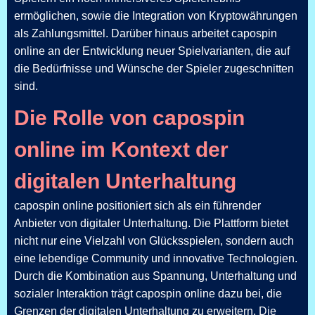
ermöglichen, sowie die Integration von Kryptowährungen
als Zahlungsmittel. Darüber hinaus arbeitet capospin
online an der Entwicklung neuer Spielvarianten, die auf
die Bedürfnisse und Wünsche der Spieler zugeschnitten
sind.
Die Rolle von capospin
online im Kontext der
digitalen Unterhaltung
capospin online positioniert sich als ein führender
Anbieter von digitaler Unterhaltung. Die Plattform bietet
nicht nur eine Vielzahl von Glücksspielen, sondern auch
eine lebendige Community und innovative Technologien.
Durch die Kombination aus Spannung, Unterhaltung und
sozialer Interaktion trägt capospin online dazu bei, die
Grenzen der digitalen Unterhaltung zu erweitern. Die