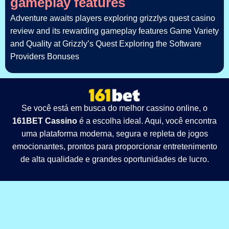
gameplay features
Adventure awaits players exploring grizzlys quest casino
review and its rewarding gameplay features Game Variety
and Quality at Grizzly’s Quest Exploring the Software
Providers Bonuses
Se você está em busca do melhor cassino online, o
161BET Cassino
é a escolha ideal. Aqui, você encontra
uma plataforma moderna, segura e repleta de jogos
emocionantes, prontos para proporcionar entretenimento
de alta qualidade e grandes oportunidades de lucro.