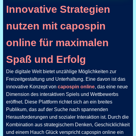
Innovative Strategien
nutzen mit capospin
online für maximalen
Spaß und Erfolg
Die digitale Welt bietet unzählige Möglichkeiten zur
Freizeitgestaltung und Unterhaltung. Eine davon ist das
innovative Konzept von
capospin online
, das eine neue
Dimension des interaktiven Spiels und Wettbewerbs
eröffnet. Diese Plattform richtet sich an ein breites
Publikum, das auf der Suche nach spannenden
Herausforderungen und sozialer Interaktion ist. Durch die
Kombination aus strategischem Denken, Geschicklichkeit
und einem Hauch Glück verspricht capospin online ein