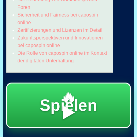
Foren
Sicherheit und Fairness bei capospin
online
Zertifizierungen und Lizenzen im Detail
Zukunftsperspektiven und Innovationen
bei capospin online
Die Rolle von capospin online im Kontext
der digitalen Unterhaltung
🔥
Spielen
▶️