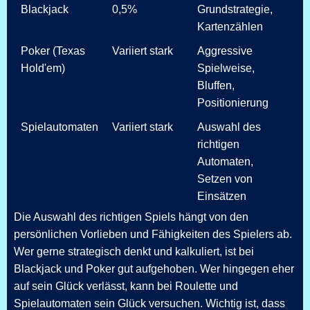
Blackjack
0,5%
Grundstrategie,
Kartenzählen
Poker (Texas
Variiert stark
Aggressive
Hold'em)
Spielweise,
Bluffen,
Positionierung
Spielautomaten
Variiert stark
Auswahl des
richtigen
Automaten,
Setzen von
Einsätzen
Die Auswahl des richtigen Spiels hängt von den
persönlichen Vorlieben und Fähigkeiten des Spielers ab.
Wer gerne strategisch denkt und kalkuliert, ist bei
Blackjack und Poker gut aufgehoben. Wer hingegen eher
auf sein Glück verlässt, kann bei Roulette und
Spielautomaten sein Glück versuchen. Wichtig ist, dass