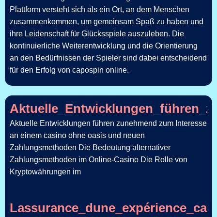
Plattform versteht sich als ein Ort, an dem Menschen
zusammenkommen, um gemeinsam Spaß zu haben und
ihre Leidenschaft für Glücksspiele auszuleben. Die
kontinuierliche Weiterentwicklung und die Orientierung
an den Bedürfnissen der Spieler sind dabei entscheidend
für den Erfolg von capospin online.
Aktuelle_Entwicklungen_führen_
Aktuelle Entwicklungen führen zunehmend zum Interesse
an einem casino ohne oasis und neuen
Zahlungsmethoden Die Bedeutung alternativer
Zahlungsmethoden im Online-Casino Die Rolle von
Kryptowährungen im
Lassurance_dune_expérience_casin