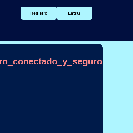
Registro
Entrar
uro_conectado_y_seguro