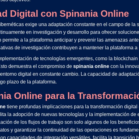
ad Digital con Spinania Online
ibernéticas exige una adaptación constante en el campo de la s
ntinuamente en investigación y desarrollo para ofrecer solucione
tico permite a la plataforma anticipar y prevenir las amenazas a
ciativas de investigación contribuyen a mantener la plataforma a
implementación de tecnologías emergentes, como la blockchain 
. Esto demuestra el compromiso de
spinania online
con la innova
entorno digital en constante cambio. La capacidad de adaptación
rgo plazo de la plataforma.
ia Online para la Transformaci
ine
tiene profundas implicaciones para la transformación digital
acilita la adopción de nuevas tecnologías y la implementación d
ización de los flujos de trabajo son solo algunos de los benefi
atos y garantizar la continuidad de las operaciones es fundamen
con capacidades de integración versátiles, facilita la transició