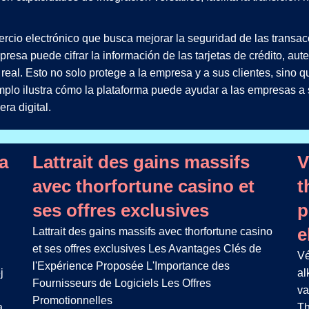
io electrónico que busca mejorar la seguridad de las transacci
mpresa puede cifrar la información de las tarjetas de crédito, aut
 real. Esto no solo protege a la empresa y a sus clientes, sino 
plo ilustra cómo la plataforma puede ayudar a las empresas a su
ra digital.
a
Lattrait des gains massifs
V
avec thorfortune casino et
t
ses offres exclusives
p
e
Lattrait des gains massifs avec thorfortune casino
et ses offres exclusives Les Avantages Clés de
Vé
l'Expérience Proposée L'Importance des
j
al
Fournisseurs de Logiciels Les Offres
va
Promotionnelles
a
Th