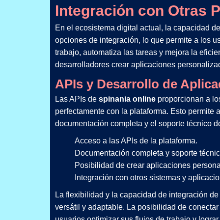
Integración con Otras P
En el ecosistema digital actual, la capacidad de
opciones de integración, lo que permite a los us
trabajo, automatiza las tareas y mejora la efic
desarrolladores crear aplicaciones personalizad
APIs y Desarrollo de Aplic
Las APIs de
spinania online
proporcionan a lo
perfectamente con la plataforma. Esto permite a
documentación completa y el soporte técnico de l
Acceso a las APIs de la plataforma.
Documentación completa y soporte técnic
Posibilidad de crear aplicaciones persona
Integración con otros sistemas y aplicaci
La flexibilidad y la capacidad de integración d
versátil y adaptable. La posibilidad de conectar
usuarios optimizar sus flujos de trabajo y lograr