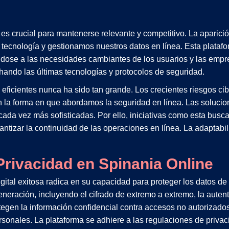
te es crucial para mantenerse relevante y competitivo. La apari
a tecnología y gestionamos nuestros datos en línea. Esta plata
ándose a las necesidades cambiantes de los usuarios y las empre
hando las últimas tecnologías y protocolos de seguridad.
eficientes nunca ha sido tan grande. Los crecientes riesgos cib
 la forma en que abordamos la seguridad en línea. Las solucio
cada vez más sofisticadas. Por ello, iniciativas como esta busca
antizar la continuidad de las operaciones en línea. La adaptabil
rivacidad en Spinania Online
gital exitosa radica en su capacidad para proteger los datos de
eración, incluyendo el cifrado de extremo a extremo, la autenti
tegen la información confidencial contra accesos no autorizado
ersonales. La plataforma se adhiere a las regulaciones de priv