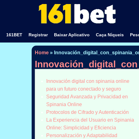
161BET
Registrar
Baixar Aplicativo
Caça Níqueis
Pesc
Home
»
Innovación_digital_con_spinania_
Innovación_digital_co
Innovación digital con spinania online
para un futuro conectado y seguro
Seguridad Avanzada y Privacidad en
Spinania Online
Protocolos de Cifrado y Autenticación
La Experiencia del Usuario en Spinania
Online: Simplicidad y Eficiencia
Personalización y Adaptabilidad