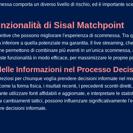
essa comporta un diverso livello di rischio, ed è importante sce
unzionalità di Sisal Matchpoint
iuntive che possono migliorare l'esperienza di scommessa. Tra q
riore a quella potenziale ma garantita. Il live streaming, che c
e permettono di combinare più eventi in un'unica scommessa,
este funzionalità in modo efficace, per massimizzare le proprie p
 delle Informazioni nel Processo Deci
 preziosi per chiunque voglia prendere decisioni informate nel 
come la forma fisica, i risultati recenti, i precedenti scontri diretti
ante utilizzare fonti affidabili e aggiornate, e interpretare le sta
 o ai cambiamenti tattici, possono influenzare significativamente l'
re decisioni informate.