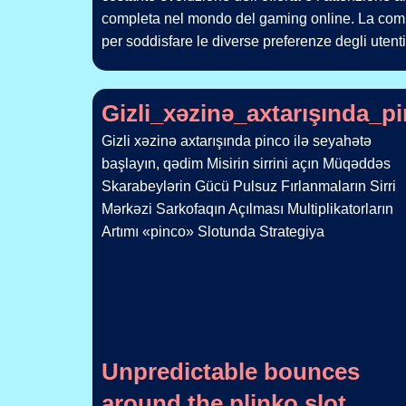
completa nel mondo del gaming online. La comb
per soddisfare le diverse preferenze degli utenti
Gizli_xəzinə_axtarışında_p
Gizli xəzinə axtarışında pinco ilə seyahətə
başlayın, qədim Misirin sirrini açın Müqəddəs
Skarabeylərin Gücü Pulsuz Fırlanmaların Sirri
Mərkəzi Sarkofaqın Açılması Multiplikatorların
Artımı «pinco» Slotunda Strategiya
Unpredictable bounces
around the plinko slot