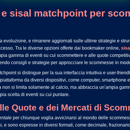
ci e sisal matchpoint per sc
 evoluzione, e rimanere aggiornati sulle ultime strategie e str
ccesso. Tra le diverse opzioni offerte dai bookmaker online,
sis
ampia gamma di eventi su cui scommettere e alle quote competiti
ornendo consigli e strategie per approcciare le scommesse in mo
Matchpoint si distingue per la sua interfaccia intuitiva e user-fri
lla piattaforma da diversi dispositivi, come computer, smartphone 
rta non si limita solamente al calcio, ma abbraccia un'ampia gamma
mpia scelta di eventi su cui puntare.
elle Quote e dei Mercati di Sco
ntale per chiunque voglia avvicinarsi al mondo delle scommess
hi, e sono espresse in diversi formati, come decimale, frazionar