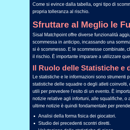
Come si evince dalla tabella, ogni tipo di scomm
propria tolleranza al rischio.
Sfruttare al Meglio le F
Sisal Matchpoint offre diverse funzionalità agg
scommessa in anticipo, incassando una somma infe
si è scommesso. E le scommesse combinate, ch
il rischio. È importante imparare a utilizzare qu
Il Ruolo delle Statistiche e
Le statistiche e le informazioni sono strumenti
statistiche delle squadre o degli atleti coinvolti, 
utili per prevedere l'esito di un evento. È import
notizie relative agli infortuni, alle squalifiche,
ultime notizie è quindi fondamentale per prende
Analisi della forma fisica dei giocatori.
Studio dei precedenti scontri diretti.