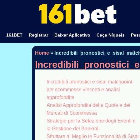
161BET
Registrar
Baixar Aplicativo
Caça Níqueis
Pesc
Home
»
Incredibili_pronostici_e_sisal_ma
Incredibili_pronostic
Incredibili pronostici e sisal matchpoint
per scommesse vincenti e analisi
approfondite
Analisi Approfondita delle Quote e dei
Mercati di Scommessa
Strategie per la Selezione degli Eventi e
la Gestione del Bankroll
Sfruttare al Meglio le Funzionalità di Sisal