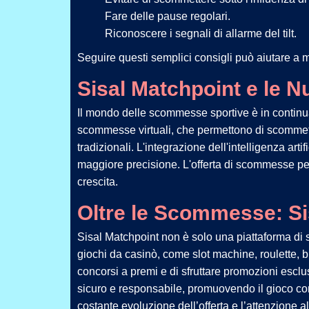
Fare delle pause regolari.
Riconoscere i segnali di allarme del tilt.
Seguire questi semplici consigli può aiutare a 
Sisal Matchpoint e le
Il mondo delle scommesse sportive è in continu
scommesse virtuali, che permettono di scommett
tradizionali. L'integrazione dell'intelligenza art
maggiore precisione. L'offerta di scommesse per
crescita.
Oltre le Scommesse: Si
Sisal Matchpoint non è solo una piattaforma di
giochi da casinò, come slot machine, roulette, b
concorsi a premi e di sfruttare promozioni escl
sicuro e responsabile, promuovendo il gioco con
costante evoluzione dell’offerta e l’attenzione 