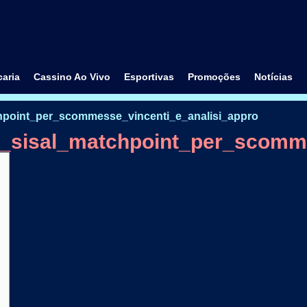
aria
Cassino Ao Vivo
Esportivas
Promoções
Notícias
tchpoint_per_scommesse_vincenti_e_analisi_appro
i_e_sisal_matchpoint_per_scomm