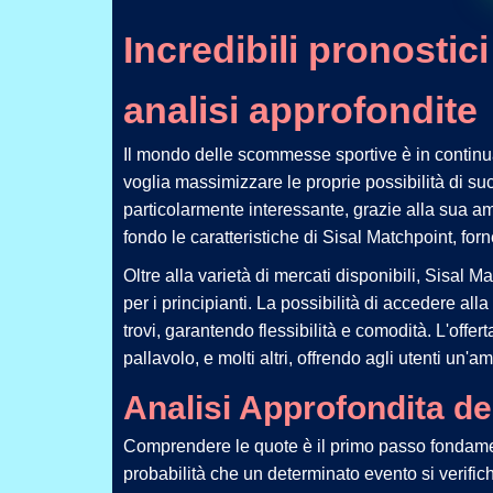
Incredibili pronosti
analisi approfondite
Il mondo delle scommesse sportive è in continua
voglia massimizzare le proprie possibilità di su
particolarmente interessante, grazie alla sua 
fondo le caratteristiche di Sisal Matchpoint, f
Oltre alla varietà di mercati disponibili, Sisal 
per i principianti. La possibilità di accedere a
trovi, garantendo flessibilità e comodità. L'offe
pallavolo, e molti altri, offrendo agli utenti un'a
Analisi Approfondita d
Comprendere le quote è il primo passo fondame
probabilità che un determinato evento si verific