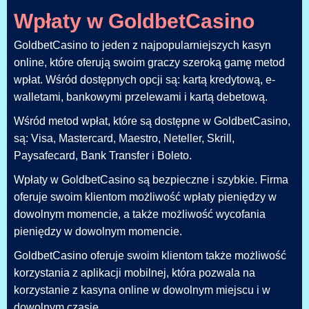
Wpłaty w GoldbetCasino
GoldbetCasino to jeden z najpopularniejszych kasyn
online, które oferują swoim graczy szeroką gamę metod
wpłat. Wśród dostępnych opcji są: kartą kredytową, e-
walletami, bankowymi przelewami i kartą debetową.
Wśród metod wpłat, które są dostępne w GoldbetCasino,
są: Visa, Mastercard, Maestro, Neteller, Skrill,
Paysafecard, Bank Transfer i Boleto.
Wpłaty w GoldbetCasino są bezpieczne i szybkie. Firma
oferuje swoim klientom możliwość wpłaty pieniędzy w
dowolnym momencie, a także możliwość wycofania
pieniędzy w dowolnym momencie.
GoldbetCasino oferuje swoim klientom także możliwość
korzystania z aplikacji mobilnej, która pozwala na
korzystanie z kasyna online w dowolnym miejscu i w
dowolnym czasie.