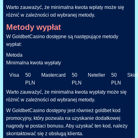
Warto zauważyć, że minimalna kwota wpłaty może się
różnić w zależności od wybranej metody.
Metody wypłat
W GoldbetCasino dostępne są następujące metody
wypłat:
Metoda
Minimalna kwota wypłaty
Visa
50
Mastercard
50
Neteller
50
Skirl
PLN
PLN
PLN
Warto zauważyć, że minimalna kwota wypłaty może się
różnić w zależności od wybranej metody.
W GoldbetCasino dostępny jest również goldbet kod
promocyjny, który pozwala na uzyskanie dodatkowej
nagrody w postaci bonusu. Aby uzyskać ten kod, należy
skontaktować się z obsługą klienta.