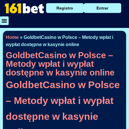
Registro
Entrar
Baixar Aplicativo
Caça Níqueis
Cassino Ao Vivo
Home
»
GoldbetCasino w Polsce – Metody wpłat i
wypłat dostępne w kasynie online
GoldbetCasino w Polsce –
Metody wpłat i wypłat
dostępne w kasynie online
GoldbetCasino w Polsce
– Metody wpłat i wypłat
dostępne w kasynie