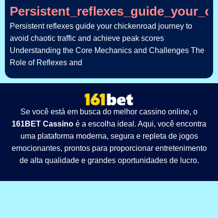
Persistent_reflexes_guide_your_c
Persistent reflexes guide your chickenroad journey to
avoid chaotic traffic and achieve peak scores
Understanding the Core Mechanics and Challenges The
Role of Reflexes and
Se você está em busca do melhor cassino online, o
161BET Cassino
é a escolha ideal. Aqui, você encontra
uma plataforma moderna, segura e repleta de jogos
emocionantes, prontos para proporcionar entretenimento
de alta qualidade e grandes oportunidades de lucro.