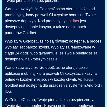
Twoje pieniądze są bezpieczne.
Warto zauważyć, że GoldbetCasino oferuje także kod
promocyjny, który pozwoli Ci uzyskać bonus na Twoje
pierwsze depozyty. Kod promocyjny
goldbet
jest
dostępny na stronie kasyna, a także na stronach
partnerów Goldbet.
Wypłaty w GoldbetCasino są również dostępne, a proces
wypłaty jest bardzo szybki. Wypłaty są realizowane w
ciągu 24 godzin, co gwarantuje, że Twoje pieniądze są
dostępne w najkrótszym czasie.
Warto zauważyć, że GoldbetCasino oferuje także
aplikację mobilną, która pozwoli Ci korzystać z kasyna
online w każdym miejscu i w każdej chwili. Aplikacja
Goldbet jest dostępna dla urządzeń z systemem Android i
iOS.
W GoldbetCasino, Twoje pieniądze są bezpieczne, a
Twoje dane są poufne. Kasyna online jest regulowane