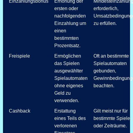
Einzahlungsbonus
Erhöhung der
Mindesteinzahlun
ersten oder
erforderlich,
nachfolgenden
Umsatzbedingung
Einzahlung um
zu erfüllen.
einen
bestimmten
Prozentsatz.
Freispiele
Ermöglichen
Oft an bestimmte
das Spielen
Spielautomaten
ausgewählter
gebunden,
Spielautomaten
Gewinnbedingung
ohne eigenes
beachten.
Geld zu
verwenden.
Cashback
Erstattung
Gilt meist nur für
eines Teils des
bestimmte Spiele
verlorenen
oder Zeiträume.