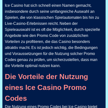
Ice Casino hat sich schnell einen Namen gemacht,
insbesondere durch seine umfangreiche Auswahl an
Spielen, die von klassischen Spielautomaten bis hin zu
Live-Casino-Erlebnissen reicht. Neben der
Spieleauswahl ist es oft die Möglichkeit, durch spezielle
Angebote wie den Promo Code von zusätzlichen
Vorteilen zu profitieren, die das Casino besonders
attraktiv macht. Es ist jedoch wichtig, die Bedingungen
und Voraussetzungen für die Nutzung solcher Promo
Codes genau zu prüfen, um sicherzustellen, dass man
die Vorteile optimal nutzen kann.
Die Vorteile der Nutzung
eines Ice Casino Promo
Codes
Die Nutzung eines Promo Codes bei Ice Casino bietet