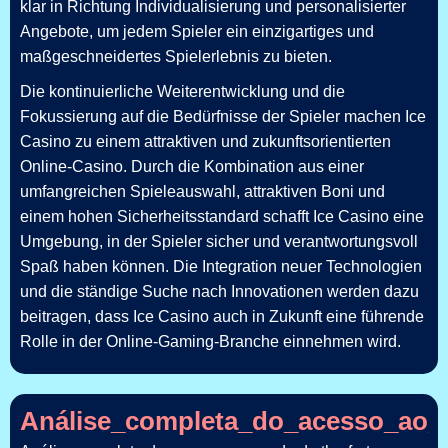
klar in Richtung Individualisierung und personalisierter
Angebote, um jedem Spieler ein einzigartiges und
maßgeschneidertes Spielerlebnis zu bieten.
Die kontinuierliche Weiterentwicklung und die
Fokussierung auf die Bedürfnisse der Spieler machen Ice
Casino zu einem attraktiven und zukunftsorientierten
Online-Casino. Durch die Kombination aus einer
umfangreichen Spieleauswahl, attraktiven Boni und
einem hohen Sicherheitsstandard schafft Ice Casino eine
Umgebung, in der Spieler sicher und verantwortungsvoll
Spaß haben können. Die Integration neuer Technologien
und die ständige Suche nach Innovationen werden dazu
beitragen, dass Ice Casino auch in Zukunft eine führende
Rolle in der Online-Gaming-Branche einnehmen wird.
Análise_completa_do_acesso_ao_m