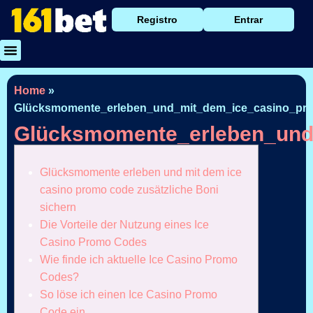
Registro
Entrar
Baixar Aplicativo
Caça Níqueis
Cassino Ao Vivo
Home
»
Glücksmomente_erleben_und_mit_dem_ice_casino_pro
Glücksmomente_erleben_und
Glücksmomente erleben und mit dem ice
casino promo code zusätzliche Boni
sichern
Die Vorteile der Nutzung eines Ice
Casino Promo Codes
Wie finde ich aktuelle Ice Casino Promo
Codes?
So löse ich einen Ice Casino Promo
Code ein