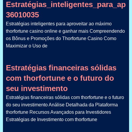
Estratégias_inteligentes_para_ap
36010035
Estratégias inteligentes para aproveitar ao máximo
thorfortune casino online e ganhar mais Compreendendo
os Bônus e Promoções do Thorfortune Casino Como
Maximizar o Uso de
Estratégias financeiras sólidas
com thorfortune e o futuro do
seu investimento
Estratégias financeiras sólidas com thorfortune e o futuro
do seu investimento Análise Detalhada da Plataforma
thorfortune Recursos Avançados para Investidores
Estratégias de Investimento com thorfortune