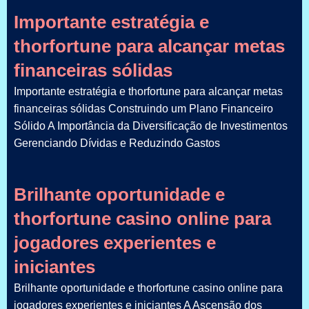
Importante estratégia e
thorfortune para alcançar metas
financeiras sólidas
Importante estratégia e thorfortune para alcançar metas
financeiras sólidas Construindo um Plano Financeiro
Sólido A Importância da Diversificação de Investimentos
Gerenciando Dívidas e Reduzindo Gastos
Brilhante oportunidade e
thorfortune casino online para
jogadores experientes e
iniciantes
Brilhante oportunidade e thorfortune casino online para
jogadores experientes e iniciantes A Ascensão dos