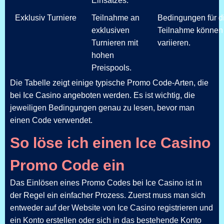
Einsatzes.
Exklusiv Turniere
Teilnahme an
Bedingungen für d
exklusiven
Teilnahme können
Turnieren mit
variieren.
hohen
Preispools.
Die Tabelle zeigt einige typische Promo Code-Arten, die
bei Ice Casino angeboten werden. Es ist wichtig, die
jeweiligen Bedingungen genau zu lesen, bevor man
einen Code verwendet.
So löse ich einen Ice Casino
Promo Code ein
Das Einlösen eines Promo Codes bei Ice Casino ist in
der Regel ein einfacher Prozess. Zuerst muss man sich
entweder auf der Website von Ice Casino registrieren und
ein Konto erstellen oder sich in das bestehende Konto