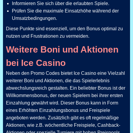
Informieren Sie sich über die erlaubten Spiele.
Prüfen Sie die maximale Einsatzhöhe während der
Umsatzbedingungen.
Diese Punkte sind essenziell, um den Bonus optimal zu
nutzen und Frustrationen zu vermeiden.
Weitere Boni und Aktionen
bei Ice Casino
Neben den Promo Codes bietet Ice Casino eine Vielzahl
weiterer Boni und Aktionen, die das Spielerlebnis
abwechslungsreich gestalten. Ein beliebter Bonus ist der
Willkommensbonus, der neuen Spielern bei ihrer ersten
Einzahlung gewährt wird. Dieser Bonus kann in Form
eines Erhöhten Einzahlungsbonus und Freispiele
angeboten werden. Zusätzlich gibt es oft regelmäßige
Aktionen, wie z.B. wöchentliche Freispiele, Cashback-
Aktionen oder spezielle Turniere mit hohen Preispools.