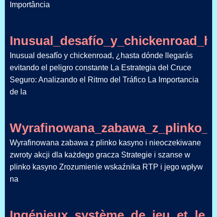
Importância
Inusual_desafío_y_chickenroad_ha
Inusual desafío y chickenroad, ¿hasta dónde llegarás
evitando el peligro constante La Estrategia del Cruce
Seguro: Analizando el Ritmo del Tráfico La Importancia
de la
Wyrafinowana_zabawa_z_plinko_ka
Wyrafinowana zabawa z plinko kasyno i nieoczekiwane
zwroty akcji dla każdego gracza Strategie i szanse w
plinko kasyno Zrozumienie wskaźnika RTP i jego wpływ
na
Ingénieux_système_de_jeu_et_le_