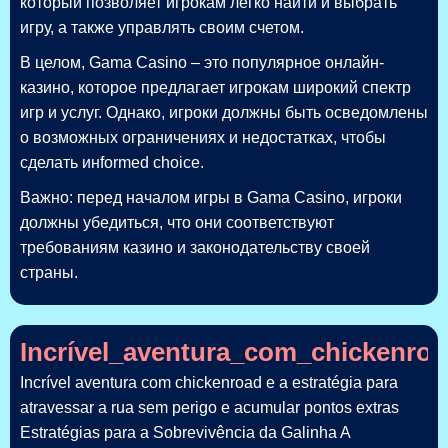
который позволяет игрокам легко найти и выбрать
игру, а также управлять своим счетом.
В целом, Gama Casino – это популярное онлайн-
казино, которое предлагает игрокам широкий спектр
игр и услуг. Однако, игроки должны быть осведомлены
о возможных ограничениях и недостатках, чтобы
сделать инformed choice.
Важно: перед началом игры в Gama Casino, игроки
должны убедиться, что они соответствуют
требованиям казино и законодательству своей
страны.
Incrível_aventura_com_chickenroa
Incrível aventura com chickenroad e a estratégia para
atravessar a rua sem perigo e acumular pontos extras
Estratégias para a Sobrevivência da Galinha A