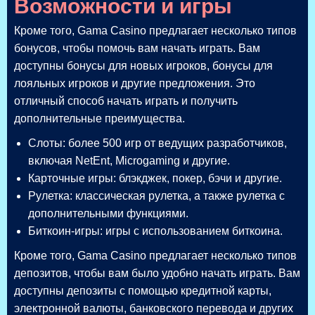
Возможности и игры
Кроме того, Gama Casino предлагает несколько типов
бонусов, чтобы помочь вам начать играть. Вам
доступны бонусы для новых игроков, бонусы для
лояльных игроков и другие предложения. Это
отличный способ начать играть и получить
дополнительные преимущества.
Слоты: более 500 игр от ведущих разработчиков,
включая NetEnt, Microgaming и другие.
Карточные игры: блэкджек, покер, бэчи и другие.
Рулетка: классическая рулетка, а также рулетка с
дополнительными функциями.
Биткоин-игры: игры с использованием биткоина.
Кроме того, Gama Casino предлагает несколько типов
депозитов, чтобы вам было удобно начать играть. Вам
доступны депозиты с помощью кредитной карты,
электронной валюты, банковского перевода и других