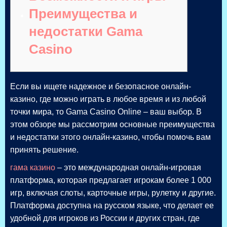
Преимущества и
недостатки Gama
Casino
Если вы ищете надежное и безопасное онлайн-
казино, где можно играть в любое время и из любой
точки мира, то Gama Casino Online – ваш выбор. В
этом обзоре мы рассмотрим основные преимущества
и недостатки этого онлайн-казино, чтобы помочь вам
принять решение.
гама казино
– это международная онлайн-игровая
платформа, которая предлагает игрокам более 1 000
игр, включая слоты, карточные игры, рулетку и другие.
Платформа доступна на русском языке, что делает ее
удобной для игроков из России и других стран, где