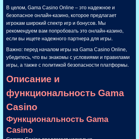
В целом, Gama Casino Online – это надежное и
безопасное онлайн-казино, которое предлагает
игрокам широкий спектр игр и бонусов. Мы
рекомендуем вам попробовать это онлайн-казино,
если вы ищете надежного партнера для игры.
Важно: перед началом игры на Gama Casino Online,
убедитесь, что вы знакомы с условиями и правилами
игры, а также с политикой безопасности платформы.
Описание и
функциональность Gama
Casino
Функциональность Gama
Casino