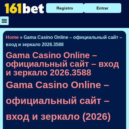
Registro
Entrar
Baixar Aplicativo
Caça Níqueis
Cassino Ao Vivo
Home
»
Gama Casino Online – официальный сайт –
вход и зеркало 2026.3588
Gama Casino Online –
официальный сайт – вход
и зеркало 2026.3588
Gama Casino Online –
официальный сайт –
вход и зеркало (2026)