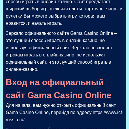
способ играть в онлайн-казино. Сайт предлагает
широкий выбор игр, включая слоты, карточные игры и
рулетку. Вы можете выбрать игру, которая вам
нравится, и начать играть.
Зеркало официального сайта Gama Casino Online –
это лучший способ играть в онлайн-казино, не
используя официальный сайт. Зеркало позволяет
игрокам играть в онлайн-казино, не используя
официальный сайт, и это лучший способ играть в
онлайн-казино.
Вход на официальный
сайт Gama Casino Online
Для начала, вам нужно открыть официальный сайт
Gama Casino Online, перейдя по адресу https://www.icf-
russia.ru/ .