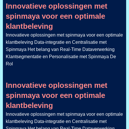
Innovatieve oplossingen met
spinmaya voor een optimale
klantbeleving
Innovatieve oplossingen met spinmaya voor een optimale
klantbeleving Data-integratie en Centralisatie met
Spinmaya Het belang van Real-Time Dataverwerking
Klantsegmentatie en Personalisatie met Spinmaya De
Rol
Innovatieve oplossingen met
spinmaya voor een optimale
klantbeleving
Innovatieve oplossingen met spinmaya voor een optimale
klantbeleving Data-integratie en Centralisatie met
Spinmaya Het belang van Real-Time Dataverwerking