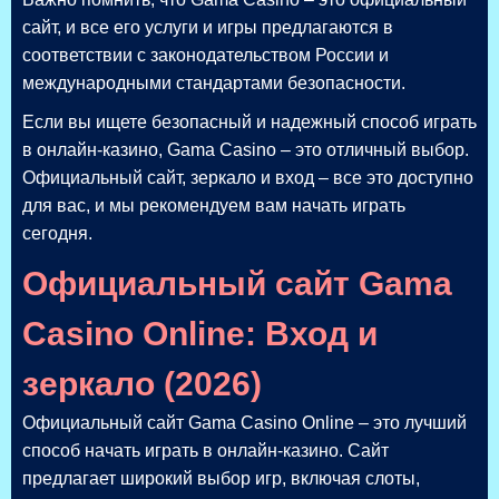
сайт, и все его услуги и игры предлагаются в
соответствии с законодательством России и
международными стандартами безопасности.
Если вы ищете безопасный и надежный способ играть
в онлайн-казино, Gama Casino – это отличный выбор.
Официальный сайт, зеркало и вход – все это доступно
для вас, и мы рекомендуем вам начать играть
сегодня.
Официальный сайт Gama
Casino Online: Вход и
зеркало (2026)
Официальный сайт Gama Casino Online – это лучший
способ начать играть в онлайн-казино. Сайт
предлагает широкий выбор игр, включая слоты,