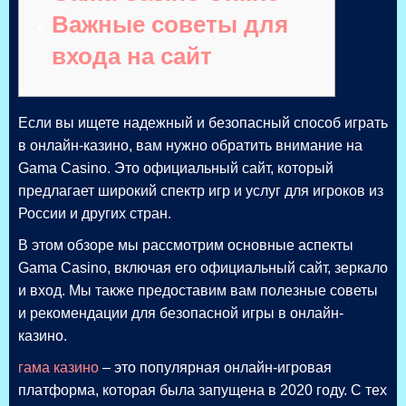
Важные советы для
входа на сайт
Если вы ищете надежный и безопасный способ играть
в онлайн-казино, вам нужно обратить внимание на
Gama Casino. Это официальный сайт, который
предлагает широкий спектр игр и услуг для игроков из
России и других стран.
В этом обзоре мы рассмотрим основные аспекты
Gama Casino, включая его официальный сайт, зеркало
и вход. Мы также предоставим вам полезные советы
и рекомендации для безопасной игры в онлайн-
казино.
гама казино
– это популярная онлайн-игровая
платформа, которая была запущена в 2020 году. С тех