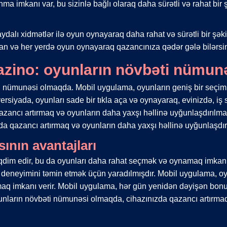
nma imkanı var, bu sizinlə bağlı olaraq daha sürətli və rahat b
ydalı xidmətlər ilə oyun oynayaraq daha rahat və sürətli bir şəki
aman və her yerdə oyun oynayaraq qazancınıza qədər gələ bilərsin
zino: oyunların növbəti nümun
 nümunəsi olmaqda. Mobil uygulama, oyunların geniş bir seçimin
ersiyada, oyunları sade bir tıkla aça və oynayaraq, evinizdə, iş
azancı artırmaq və oyunların daha yaxşı həllinə uyğunlaşdırılmas
a qazancı artırmaq və oyunların daha yaxşı həllinə uyğunlaşdırı
ının avantajları
əqdim edir, bu da oyunları daha rahat seçmək və oynamaq imkanı
də deneyimini təmin etmək üçün yaradılmışdır. Mobil uygulama, o
amaq imkanı verir. Mobil uygulama, hər gün yenidən dəyişən bonus
nların növbəti nümunəsi olmaqda, cihazınızda qazancı artırmaq