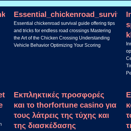
inko_game_a_šance_na_velké_výhry_
Essential_chickenroad_survival
I
s
Essential chickenroad survival guide offering tips
and tricks for endless road crossings Mastering
k
the Art of the Chicken Crossing Understanding
In
Vehicle Behavior Optimizing Your Scoring
op
Ce
Ti
Pe
et
Εκπληκτικές προσφορές
Ε
e
και το thorfortune casino για
κ
τους λάτρεις της τύχης και
τ
της διασκέδασης
τ
n