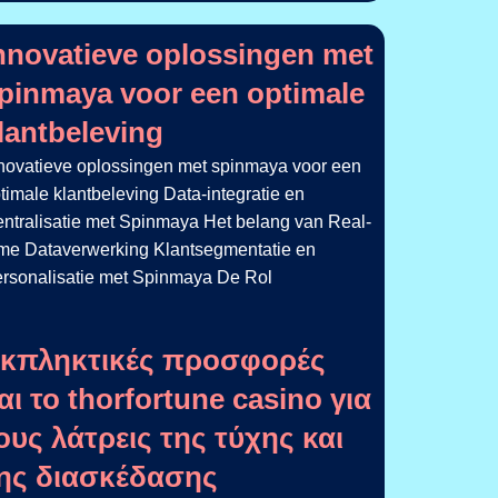
čekají_na_každ
_guide_offering_tips_and_tricks_for
nnovatieve oplossingen met
pinmaya voor een optimale
lantbeleving
novatieve oplossingen met spinmaya voor een
timale klantbeleving Data-integratie en
ntralisatie met Spinmaya Het belang van Real-
me Dataverwerking Klantsegmentatie en
rsonalisatie met Spinmaya De Rol
κπληκτικές προσφορές
αι το thorfortune casino για
ους λάτρεις της τύχης και
ης διασκέδασης