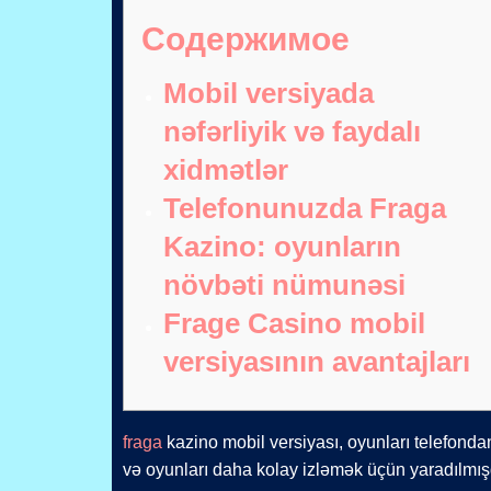
Содержимое
Mobil versiyada
nəfərliyik və faydalı
xidmətlər
Telefonunuzda Fraga
Kazino: oyunların
növbəti nümunəsi
Frage Casino mobil
versiyasının avantajları
fraga
kazino mobil versiyası, oyunları telefonda
və oyunları daha kolay izləmək üçün yaradılmışd