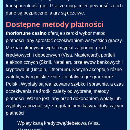
transparentność gier. Gracze mogą mieć pewność, że ich
dane są bezpieczne, a gry są uczciwe.
Dostępne metody płatności
thorfortune casino
oferuje szeroki wybór metod
płatności, aby sprostać oczekiwaniom wszystkich graczy.
Można dokonywać wpłat i wypłat za pomocą kart
kredytowych i debetowych (Visa, Mastercard), portfeli
elektronicznych (Skrill, Neteller), przelewów bankowych i
kryptowalut (Bitcoin, Ethereum). Kasyno akceptuje różne
waluty, w tym polskie złote, co ułatwia grę graczom z
Polski. Wypłaty są realizowane szybko i sprawnie, a czas
oczekiwania na środki zależy od wybranej metody
płatności. Ważne jest, aby przed dokonaniem wpłaty lub
wypłaty zapoznać się z regulaminem kasyna dotyczącym
płatności.
Wpłaty kartą kredytową/debetową (Visa,