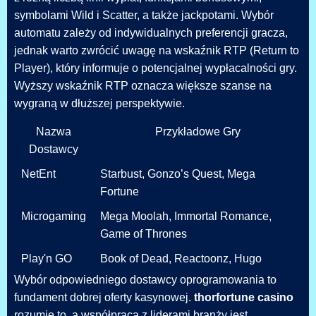
symbolami Wild i Scatter, a także jackpotami. Wybór
automatu zależy od indywidualnych preferencji gracza,
jednak warto zwrócić uwagę na wskaźnik RTP (Return to
Player), który informuje o potencjalnej wypłacalności gry.
Wyższy wskaźnik RTP oznacza większe szanse na
wygraną w dłuższej perspektywie.
Nazwa
Przykładowe Gry
Dostawcy
NetEnt
Starbust, Gonzo’s Quest, Mega
Fortune
Microgaming
Mega Moolah, Immortal Romance,
Game of Thrones
Play'n GO
Book of Dead, Reactoonz, Hugo
Wybór odpowiedniego dostawcy oprogramowania to
fundament dobrej oferty kasynowej.
thorfortune casino
rozumie to, a współpraca z liderami branży jest