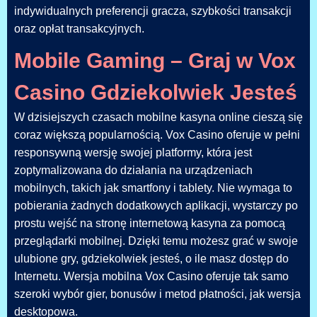
indywidualnych preferencji gracza, szybkości transakcji
oraz opłat transakcyjnych.
Mobile Gaming – Graj w Vox
Casino Gdziekolwiek Jesteś
W dzisiejszych czasach mobilne kasyna online cieszą się
coraz większą popularnością. Vox Casino oferuje w pełni
responsywną wersję swojej platformy, która jest
zoptymalizowana do działania na urządzeniach
mobilnych, takich jak smartfony i tablety. Nie wymaga to
pobierania żadnych dodatkowych aplikacji, wystarczy po
prostu wejść na stronę internetową kasyna za pomocą
przeglądarki mobilnej. Dzięki temu możesz grać w swoje
ulubione gry, gdziekolwiek jesteś, o ile masz dostęp do
Internetu. Wersja mobilna Vox Casino oferuje tak samo
szeroki wybór gier, bonusów i metod płatności, jak wersja
desktopowa.