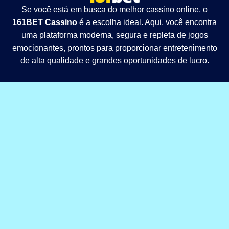
Se você está em busca do melhor cassino online, o
161BET Cassino
é a escolha ideal. Aqui, você encontra
uma plataforma moderna, segura e repleta de jogos
emocionantes, prontos para proporcionar entretenimento
de alta qualidade e grandes oportunidades de lucro.