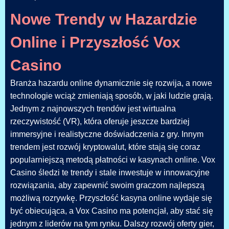
Nowe Trendy w Hazardzie
Online i Przyszłość Vox
Casino
Branża hazardu online dynamicznie się rozwija, a nowe
technologie wciąż zmieniają sposób, w jaki ludzie grają.
Jednym z najnowszych trendów jest wirtualna
rzeczywistość (VR), która oferuje jeszcze bardziej
immersyjne i realistyczne doświadczenia z gry. Innym
trendem jest rozwój kryptowalut, które stają się coraz
popularniejszą metodą płatności w kasynach online. Vox
Casino śledzi te trendy i stale inwestuje w innowacyjne
rozwiązania, aby zapewnić swoim graczom najlepszą
możliwą rozrywkę. Przyszłość kasyna online wydaje się
być obiecująca, a Vox Casino ma potencjał, aby stać się
jednym z liderów na tym rynku. Dalszy rozwój oferty gier,