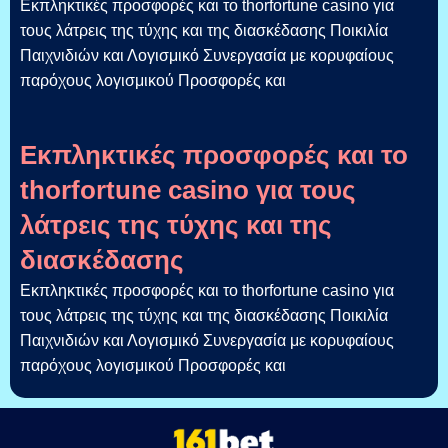
Εκπληκτικές προσφορές και το thorfortune casino για
τους λάτρεις της τύχης και της διασκέδασης Ποικιλία
Παιχνιδιών και Λογισμικό Συνεργασία με κορυφαίους
παρόχους λογισμικού Προσφορές και
Εκπληκτικές προσφορές και το
thorfortune casino για τους
λάτρεις της τύχης και της
διασκέδασης
Εκπληκτικές προσφορές και το thorfortune casino για
τους λάτρεις της τύχης και της διασκέδασης Ποικιλία
Παιχνιδιών και Λογισμικό Συνεργασία με κορυφαίους
παρόχους λογισμικού Προσφορές και