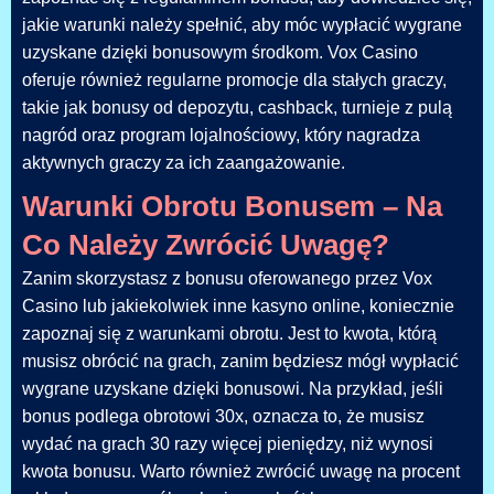
jakie warunki należy spełnić, aby móc wypłacić wygrane
uzyskane dzięki bonusowym środkom. Vox Casino
oferuje również regularne promocje dla stałych graczy,
takie jak bonusy od depozytu, cashback, turnieje z pulą
nagród oraz program lojalnościowy, który nagradza
aktywnych graczy za ich zaangażowanie.
Warunki Obrotu Bonusem – Na
Co Należy Zwrócić Uwagę?
Zanim skorzystasz z bonusu oferowanego przez Vox
Casino lub jakiekolwiek inne kasyno online, koniecznie
zapoznaj się z warunkami obrotu. Jest to kwota, którą
musisz obrócić na grach, zanim będziesz mógł wypłacić
wygrane uzyskane dzięki bonusowi. Na przykład, jeśli
bonus podlega obrotowi 30x, oznacza to, że musisz
wydać na grach 30 razy więcej pieniędzy, niż wynosi
kwota bonusu. Warto również zwrócić uwagę na procent