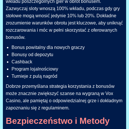
wkładu poszczególnych gier w obrót bonusem.
Zazwyczaj sloty wnoszą 100% wkładu, podczas gdy gry
stołowe mogą wnosić jedynie 10% lub 20%. Dokładne
zrozumienie warunków obrotu jest kluczowe, aby uniknąć
rozczarowania i móc w pełni skorzystać z oferowanych
bonusów.
Bonus powitalny dla nowych graczy
Bonusy od depozytu
Cashback
Program lojalnościowy
Turnieje z pulą nagród
Dobrze przemyślana strategia korzystania z bonusów
może znacznie zwiększyć szanse na wygraną w Vox
Casino, ale pamiętaj o odpowiedzialnej grze i dokładnym
zapoznaniu się z regulaminem.
Bezpieczeństwo i Metody