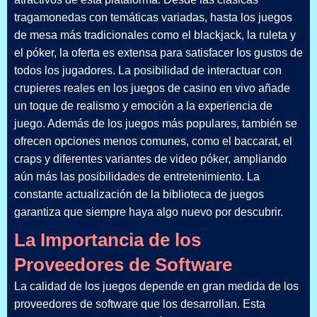
tragamonedas con temáticas variadas, hasta los juegos
de mesa más tradicionales como el blackjack, la ruleta y
el póker, la oferta es extensa para satisfacer los gustos de
todos los jugadores. La posibilidad de interactuar con
crupieres reales en los juegos de casino en vivo añade
un toque de realismo y emoción a la experiencia de
juego. Además de los juegos más populares, también se
ofrecen opciones menos comunes, como el baccarat, el
craps y diferentes variantes de video póker, ampliando
aún más las posibilidades de entretenimiento. La
constante actualización de la biblioteca de juegos
garantiza que siempre haya algo nuevo por descubrir.
La Importancia de los
Proveedores de Software
La calidad de los juegos depende en gran medida de los
proveedores de software que los desarrollan. Esta