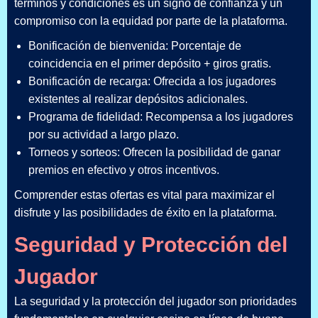
términos y condiciones es un signo de confianza y un
compromiso con la equidad por parte de la plataforma.
Bonificación de bienvenida: Porcentaje de
coincidencia en el primer depósito + giros gratis.
Bonificación de recarga: Ofrecida a los jugadores
existentes al realizar depósitos adicionales.
Programa de fidelidad: Recompensa a los jugadores
por su actividad a largo plazo.
Torneos y sorteos: Ofrecen la posibilidad de ganar
premios en efectivo y otros incentivos.
Comprender estas ofertas es vital para maximizar el
disfrute y las posibilidades de éxito en la plataforma.
Seguridad y Protección del
Jugador
La seguridad y la protección del jugador son prioridades