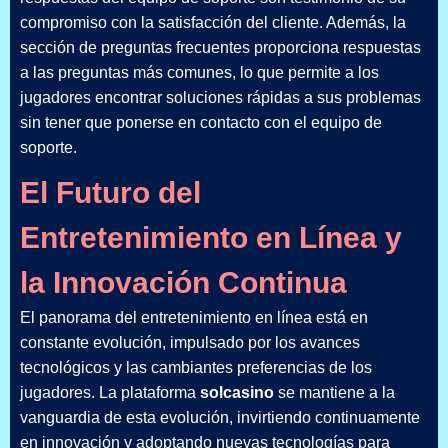
compromiso con la satisfacción del cliente. Además, la
sección de preguntas frecuentes proporciona respuestas
a las preguntas más comunes, lo que permite a los
jugadores encontrar soluciones rápidas a sus problemas
sin tener que ponerse en contacto con el equipo de
soporte.
El Futuro del
Entretenimiento en Línea y
la Innovación Continua
El panorama del entretenimiento en línea está en
constante evolución, impulsado por los avances
tecnológicos y las cambiantes preferencias de los
jugadores. La plataforma
solcasino
se mantiene a la
vanguardia de esta evolución, invirtiendo continuamente
en innovación y adoptando nuevas tecnologías para