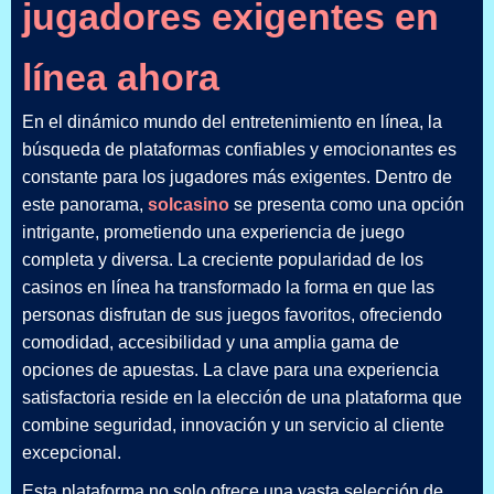
jugadores exigentes en
línea ahora
En el dinámico mundo del entretenimiento en línea, la
búsqueda de plataformas confiables y emocionantes es
constante para los jugadores más exigentes. Dentro de
este panorama,
solcasino
se presenta como una opción
intrigante, prometiendo una experiencia de juego
completa y diversa. La creciente popularidad de los
casinos en línea ha transformado la forma en que las
personas disfrutan de sus juegos favoritos, ofreciendo
comodidad, accesibilidad y una amplia gama de
opciones de apuestas. La clave para una experiencia
satisfactoria reside en la elección de una plataforma que
combine seguridad, innovación y un servicio al cliente
excepcional.
Esta plataforma no solo ofrece una vasta selección de