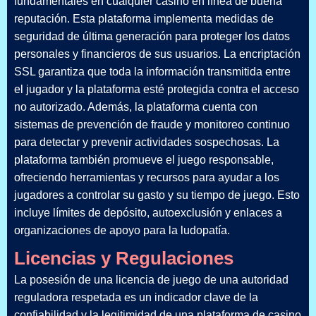
fundamentales en cualquier casino en línea de buena
reputación. Esta plataforma implementa medidas de
seguridad de última generación para proteger los datos
personales y financieros de sus usuarios. La encriptación
SSL garantiza que toda la información transmitida entre
el jugador y la plataforma esté protegida contra el acceso
no autorizado. Además, la plataforma cuenta con
sistemas de prevención de fraude y monitoreo continuo
para detectar y prevenir actividades sospechosas. La
plataforma también promueve el juego responsable,
ofreciendo herramientas y recursos para ayudar a los
jugadores a controlar su gasto y su tiempo de juego. Esto
incluye límites de depósito, autoexclusión y enlaces a
organizaciones de apoyo para la ludopatía.
Licencias y Regulaciones
La posesión de una licencia de juego de una autoridad
reguladora respetada es un indicador clave de la
confiabilidad y la legitimidad de una plataforma de casino