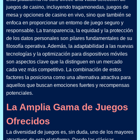
juegos de casino, incluyendo tragamonedas, juegos de
mesa y opciones de casino en vivo, sino que también se
enfoca en proporcionar un entorno de juego seguro y
responsable. La transparencia, la equidad y la protección
de los datos personales son pilares fundamentales de su
filosofía operativa. Además, la adaptabilidad a las nuevas
tecnologías y la optimización para dispositivos móviles
son aspectos clave que la distinguen en un mercado
cada vez más competitivo. La combinación de estos
factores la posiciona como una alternativa atractiva para
aquellos que buscan emociones fuertes y recompensas
potenciales.
La Amplia Gama de Juegos
Ofrecidos
La diversidad de juegos es, sin duda, uno de los mayores
atractivos de esta plataforma. Desde las clásicas