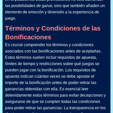
las posibilidades de ganar, sino que también añaden un
elemento de emoción y diversión a la experiencia de
juego.
Términos y Condiciones de las
Bonificaciones
Es crucial comprender los términos y condiciones
asociados con las bonificaciones antes de aceptarlas.
Estos términos suelen incluir requisitos de apuesta,
límites de tiempo y restricciones sobre qué juegos se
pueden jugar con la bonificación. Los requisitos de
apuesta indican cuántas veces se debe apostar el
importe de la bonificación antes de poder retirar las
ganancias obtenidas con ella. Es esencial leer
detenidamente estos términos para evitar decepciones y
asegurarse de que se cumplen todas las condiciones
para poder retirar las ganancias. La transparencia en los