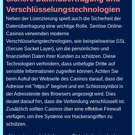
Verschlüsselungstechnologien
Neben der Lizenzierung spielt auch die Sicherheit der
Datenübertragung eine wichtige Rolle. Seriöse Online-
Casinos verwenden moderne
Verschlüsselungstechnologien, wie beispielsweise SSL
(Secure Socket Layer), um die persönlichen und
finanziellen Daten ihrer Kunden zu schützen. Diese
Technologien verhindern, dass unbefugte Dritte auf
sensible Informationen zugreifen können. Achten Sie
beim Aufruf der Webseite des Casinos darauf, dass die
Adresse mit "https://" beginnt und ein Schlosssymbol in
der Adressleiste des Browsers angezeigt wird. Dies
deutet darauf hin, dass die Verbindung verschlüsselt ist.
Zusätzlich sollten Casinos über eine effektive Firewall
verfügen, um ihre Systeme vor Hackerangriffen zu
schützen.