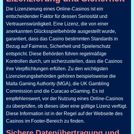
Die Lizenzierung eines Online-Casinos ist ein
entscheidender Faktor für dessen Seriosität und
Vertrauenswürdigkeit. Eine Lizenz, die von einer
anerkannten Glücksspielbehörde ausgestellt wurde,
garantiert, dass das Casino bestimmten Standards in
Bezug auf Fairness, Sicherheit und Spielerschutz
entspricht. Diese Behörden führen regelmäßige
Kontrollen durch, um sicherzustellen, dass die Casinos
ihre Verpflichtungen erfüllen. Zu den wichtigsten
Lizenzierungsbehörden gehören beispielsweise die
Malta Gaming Authority (MGA), die UK Gambling
Commission und die Curacao eGaming. Es ist
empfehlenswert, vor der Nutzung eines Online-Casinos
zu überprüfen, ob dieses über eine gültige Lizenz verfügt.
Diese Information ist in der Regel auf der Webseite des
Casinos im Footer-Bereich zu finden.
Sichere Datenübertragung und