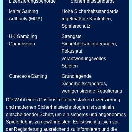
Lizenzierungsbehörde
Sicherheitsstandards
Malta Gaming
Hohe Sicherheitsstandards,
Authority (MGA)
regelmäßige Kontrollen,
Spielerschutz
UK Gambling
Strengste
Commission
Sicherheitsanforderungen,
Fokus auf
verantwortungsvolles
Spielen
Curacao eGaming
Grundlegende
Sicherheitsstandards,
weniger strenge Regulierung
Die Wahl eines Casinos mit einer starken Lizenzierung
und modernen Sicherheitstechnologien ist somit ein
entscheidender Schritt, um ein sicheres und angenehmes
Spielerlebnis zu gewährleisten. Es ist wichtig, sich vor
der Registrierung ausreichend zu informieren und die