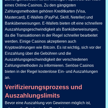
eines Online-Casinos. Zu den gängigsten
Zahlungsmethoden gehören Kreditkarten (Visa,
Mastercard), E-Wallets (PayPal, Skrill, Neteller) und
Banküberweisungen. E-Wallets bieten oft eine schnellere
Auszahlungsgeschwindigkeit als Banküberweisungen,
da die Transaktionen in der Regel schneller bearbeitet
werden. Einige Casinos akzeptieren auch
Kryptowährungen wie Bitcoin. Es ist wichtig, sich vor der
Einzahlung über die Gebühren und die
Auszahlungsgeschwindigkeit der verschiedenen
Zahlungsmethoden zu informieren. Seriöse Casinos
bieten in der Regel kostenlose Ein- und Auszahlungen
an.
Verifizierungsprozess und
Auszahlungslimits
Bevor eine Auszahlung von Gewinnen möglich ist,