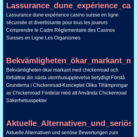
Lassurance_dune_expérience_casin
Lassurance dune expérience casino suisse en ligne
sécurisée et divertissante pour tous les joueurs
Comprendre le Cadre Réglementaire des Casinos
Suisses en Ligne Les Organismes
Bekvämligheten_ökar_markant_me
Bekvämligheten ökar markant med chickenroad och
förbättrar din nästa utomhusupplevelse betydligt Förstå
Grunderna i Chickenroad-Konceptet Olika Tillämpningar
av Chickenroad Fördelar med att Använda Chickenroad
Säkerhetsaspekter
Aktuelle_Alternativen_und_seriö
Aktuelle Alternativen und seriöse Bewertungen zum