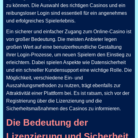
zu können. Die Auswahl des richtigen Casinos und ein
reibungsloser Login sind essentiell für ein angenehmes
und erfolgreiches Spielerlebnis.
Ein sicherer und einfacher Zugang zum Online-Casino ist
von großer Bedeutung. Die meisten Anbieter legen
großen Wert auf eine benutzerfreundliche Gestaltung
ihrer Login-Prozesse, um neuen Spielern den Einstieg zu
erleichtern. Dabei spielen Aspekte wie Datensicherheit
und ein schneller Kundensupport eine wichtige Rolle. Die
Möglichkeit, verschiedene Ein- und
Auszahlungsmethoden zu nutzen, trägt ebenfalls zur
Attraktivität einer Plattform bei. Es ist ratsam, sich vor der
Registrierung über die Lizenzierung und die
Sicherheitsmaßnahmen des Casinos zu informieren.
Die Bedeutung der
Lizenzierung und Sicherheit