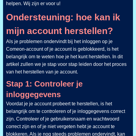
helpen. Wij zijn er voor u!
Ondersteuning: hoe kan ik
mijn account herstellen?
Als je problemen ondervindt bij het inloggen op je
Comeon-account of je account is geblokkeerd, is het
belangrijk om te weten hoe je het kunt herstellen. In dit
artikel zullen we je stap voor stap leiden door het proces
van het herstellen van je account.
Stap 1: Controleer je
inloggegevens
Voordat je je account probeert te herstellen, is het
belangrijk om te controleren of je inloggegevens correct
zijn. Controleer of je gebruikersnaam en wachtwoord
correct zijn en of je niet vergeten hebt je account te
blokkeren. Als je nog steeds problemen ondervindt, kan