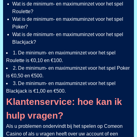
Wat is de minimum- en maximuminzet voor het spel
Roulette?
Wat is de minimum- en maximuminzet voor het spel
Poker?
Wat is de minimum- en maximuminzet voor het spel
Blackjack?
1. De minimum- en maximuminzet voor het spel
Roulette is €0,10 en €100.
2. De minimum- en maximuminzet voor het spel Poker
is €0,50 en €500.
3. De minimum- en maximuminzet voor het spel
Blackjack is €1,00 en €500.
Klantenservice: hoe kan ik
hulp vragen?
Als u problemen ondervindt bij het spelen op Comeon
Casino of als u vragen heeft over uw account of een