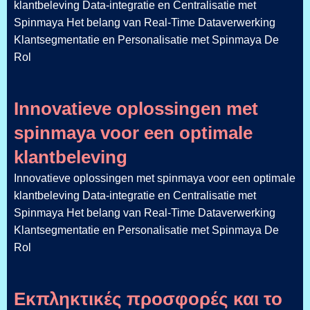
klantbeleving Data-integratie en Centralisatie met
Spinmaya Het belang van Real-Time Dataverwerking
Klantsegmentatie en Personalisatie met Spinmaya De
Rol
Innovatieve oplossingen met
spinmaya voor een optimale
klantbeleving
Innovatieve oplossingen met spinmaya voor een optimale
klantbeleving Data-integratie en Centralisatie met
Spinmaya Het belang van Real-Time Dataverwerking
Klantsegmentatie en Personalisatie met Spinmaya De
Rol
Εκπληκτικές προσφορές και το