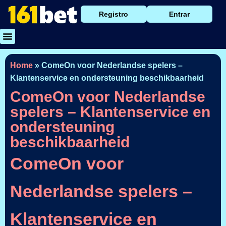
Registro
Entrar
Baixar Aplicativo
Caça Níqueis
Cassino Ao Vivo
Home
»
ComeOn voor Nederlandse spelers –
Klantenservice en ondersteuning beschikbaarheid
ComeOn voor Nederlandse
spelers – Klantenservice en
ondersteuning
beschikbaarheid
ComeOn voor
Nederlandse spelers –
Klantenservice en